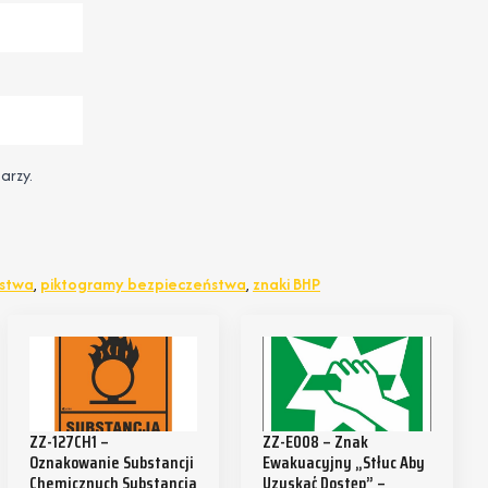
arzy.
ństwa
,
piktogramy bezpieczeństwa
,
znaki BHP
ZZ-127CH1 –
ZZ-E008 – Znak
Oznakowanie Substancji
Ewakuacyjny „Stłuc Aby
Chemicznych Substancja
Uzyskać Dostęp” –