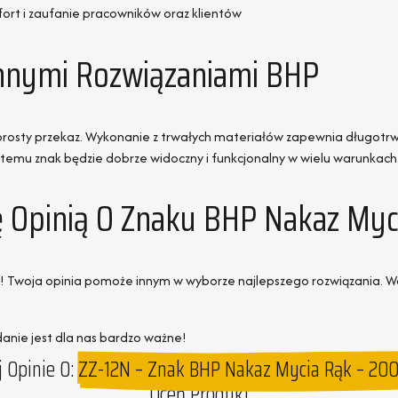
ort i zaufanie pracowników oraz klientów
Innymi Rozwiązaniami BHP
prosty przekaz. Wykonanie z trwałych materiałów zapewnia długotr
 temu znak będzie dobrze widoczny i funkcjonalny w wielu warunkach
ę Opinią O Znaku BHP Nakaz Myc
m! Twoja opinia pomoże innym w wyborze najlepszego rozwiązania. Wa
anie jest dla nas bardzo ważne!
 Opinie O:
ZZ-12N – Znak BHP Nakaz Mycia Rąk – 20
Oceń Produkt