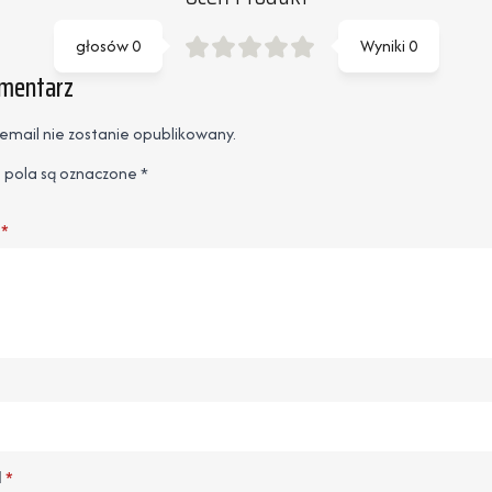
głosów
0
Wyniki
0
omentarz
email nie zostanie opublikowany.
pola są oznaczone
*
*
l
*