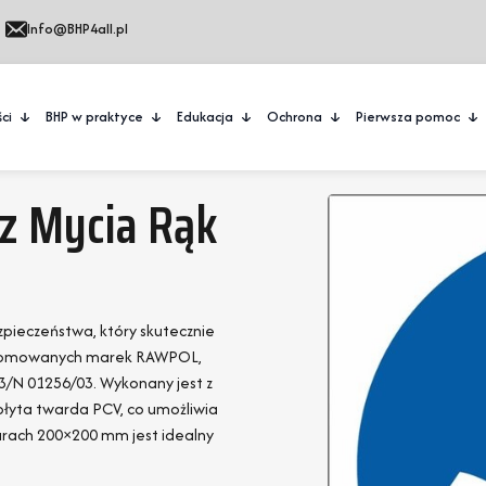
Info@BHP4all.pl
ci
BHP w praktyce
Edukacja
Ochrona
Pierwsza pomoc
z Mycia Rąk
zpieczeństwa, który skutecznie
renomowanych marek RAWPOL,
3/N 01256/03. Wykonany jest z
płyta twarda PCV, co umożliwia
rach 200×200 mm jest idealny