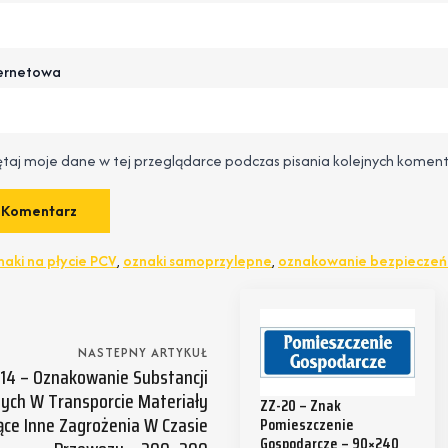
ternetowa
taj moje dane w tej przeglądarce podczas pisania kolejnych koment
naki na płycie PCV
,
oznaki samoprzylepne
,
oznakowanie bezpiecze
NASTEPNY ARTYKUŁ
14 – Oznakowanie Substancji
ych W Transporcie Materiały
ZZ-20 – Znak
ące Inne Zagrożenia W Czasie
Pomieszczenie
Gospodarcze – 90×240