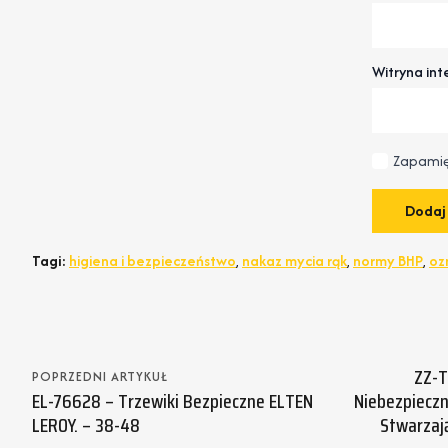
Witryna in
Zapamię
Tagi:
higiena i bezpieczeństwo
,
nakaz mycia rąk
,
normy BHP
,
oz
ZZ-T
POPRZEDNI ARTYKUŁ
EL-76628 – Trzewiki Bezpieczne ELTEN
Niebezpieczn
LEROY. – 38-48
Stwarzaj