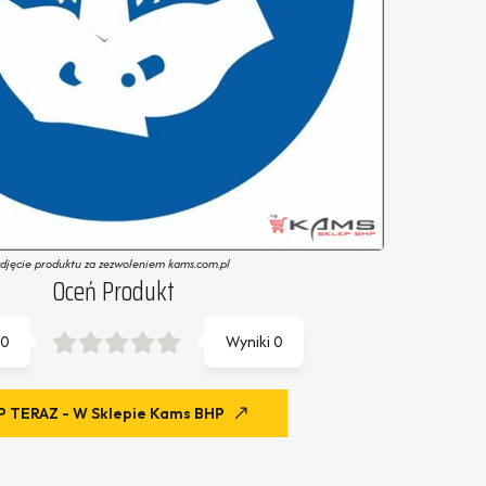
zdjęcie produktu za zezwoleniem kams.com.pl
Oceń Produkt
0
Wyniki
0
 TERAZ - W Sklepie Kams BHP