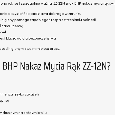
giena rąk jest szczególnie ważna. ZZ-12N znak BHP nakaz mycia rąk świ
banie o czystość to podstawa dobrego wizerunku
higieny pomaga zapobiegać rozprzestrzenianiu bakterii
inami i ziemią
onel
jest kluczowa dla bezpieczeństwa
asad higieny w swoim miejscu pracy.
k BHP Nakaz Mycia Rąk ZZ-12N?
mniejsza ryzyko zakażeń
lepnej
m widocznym na każdym kroku