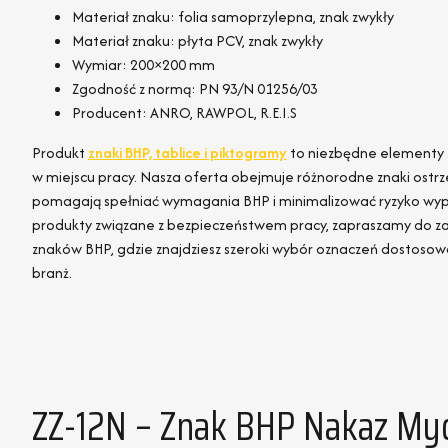
Materiał znaku: folia samoprzylepna, znak zwykły
Materiał znaku: płyta PCV, znak zwykły
Wymiar: 200×200 mm
Zgodność z normą: PN 93/N 01256/03
Producent: ANRO, RAWPOL, R.E.I.S
Produkt
znaki BHP, tablice i piktogramy
to niezbędne elementy
w miejscu pracy. Nasza oferta obejmuje różnorodne znaki ostrz
pomagają spełniać wymagania BHP i minimalizować ryzyko wypad
produkty związane z bezpieczeństwem pracy, zapraszamy do za
znaków BHP, gdzie znajdziesz szeroki wybór oznaczeń dostosow
branż.
ZZ-12N – Znak BHP Nakaz Myc