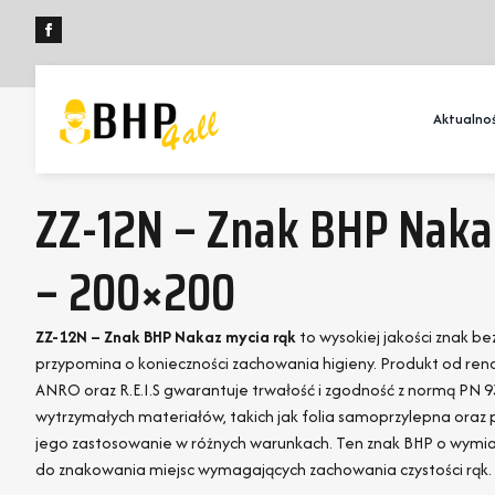
Aktualnoś
ZZ-12N – Znak BHP Naka
– 200×200
ZZ-12N – Znak BHP Nakaz mycia rąk
to wysokiej jakości znak be
przypomina o konieczności zachowania higieny. Produkt od 
ANRO oraz R.E.I.S gwarantuje trwałość i zgodność z normą PN 9
wytrzymałych materiałów, takich jak folia samoprzylepna oraz 
jego zastosowanie w różnych warunkach. Ten znak BHP o wymia
do znakowania miejsc wymagających zachowania czystości rąk.