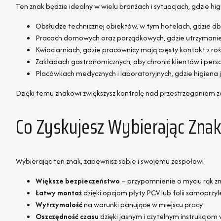
Ten znak będzie idealny w wielu branżach i sytuacjach, gdzie hi
Obsłudze technicznej obiektów, w tym hotelach, gdzie d
Pracach domowych oraz porządkowych, gdzie utrzymanie 
Kwiaciarniach, gdzie pracownicy mają częsty kontakt z rośl
Zakładach gastronomicznych, aby chronić klientów i pers
Placówkach medycznych i laboratoryjnych, gdzie higiena 
Dzięki temu znakowi zwiększysz kontrolę nad przestrzeganiem z
Co Zyskujesz Wybierając Zna
Wybierając ten znak, zapewnisz sobie i swojemu zespołowi:
Większe bezpieczeństwo
– przypomnienie o myciu rąk z
Łatwy montaż
dzięki opcjom płyty PCV lub folii samoprzy
Wytrzymałość
na warunki panujące w miejscu pracy
Oszczędność czasu
dzięki jasnym i czytelnym instrukcjo