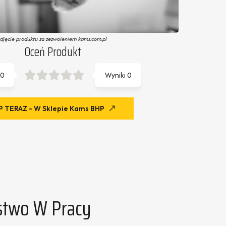
zdjęcie produktu za zezwoleniem kams.com.pl
Oceń Produkt
0
Wyniki
0
 TERAZ - W Sklepie Kams BHP
stwo W Pracy