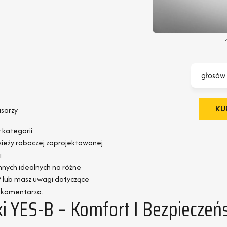
t
głosów
KUP
usarzy
 kategorii
dzieży roboczej zaprojektowanej
i
nnych idealnych na różne
HP lub masz uwagi dotyczące
b komentarza.
i YES-B – Komfort I Bezpieczeń