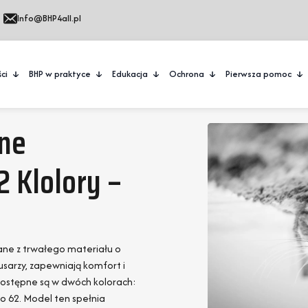
Info@BHP4all.pl
ci
BHP w praktyce
Edukacja
Ochrona
Pierwsza pomoc
nne
2 Klolory –
ne z trwałego materiału o
sarzy, zapewniają komfort i
dostępne są w dwóch kolorach:
o 62. Model ten spełnia