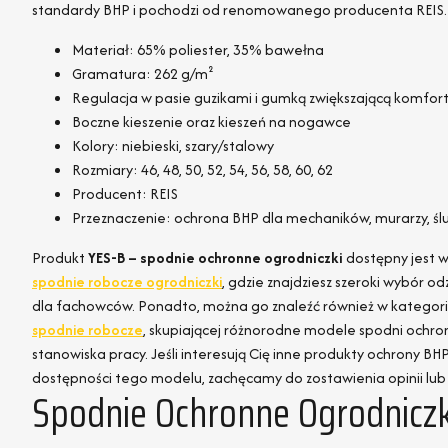
standardy BHP i pochodzi od renomowanego producenta REIS.
Materiał: 65% poliester, 35% bawełna
Gramatura: 262 g/m²
Regulacja w pasie guzikami i gumką zwiększającą komfor
Boczne kieszenie oraz kieszeń na nogawce
Kolory: niebieski, szary/stalowy
Rozmiary: 46, 48, 50, 52, 54, 56, 58, 60, 62
Producent: REIS
Przeznaczenie: ochrona BHP dla mechaników, murarzy, śl
Produkt
YES-B – spodnie ochronne ogrodniczki
dostępny jest w
spodnie robocze ogrodniczki
, gdzie znajdziesz szeroki wybór o
dla fachowców. Ponadto, można go znaleźć również w kategori
spodnie robocze
, skupiającej różnorodne modele spodni ochro
stanowiska pracy. Jeśli interesują Cię inne produkty ochrony B
dostępności tego modelu, zachęcamy do zostawienia opinii lu
Spodnie Ochronne Ogrodniczk