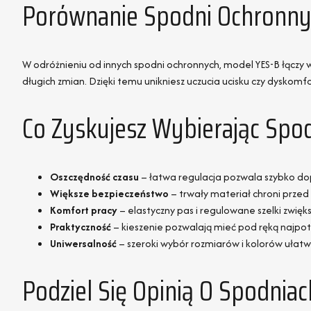
Porównanie Spodni Ochronny
W odróżnieniu od innych spodni ochronnych, model YES-B łączy 
długich zmian. Dzięki temu unikniesz uczucia ucisku czy dyskomfo
Co Zyskujesz Wybierając Spo
Oszczędność czasu
– łatwa regulacja pozwala szybko d
Większe bezpieczeństwo
– trwały materiał chroni przed
Komfort pracy
– elastyczny pas i regulowane szelki zwię
Praktyczność
– kieszenie pozwalają mieć pod ręką najpot
Uniwersalność
– szeroki wybór rozmiarów i kolorów ułat
Podziel Się Opinią O Spodni