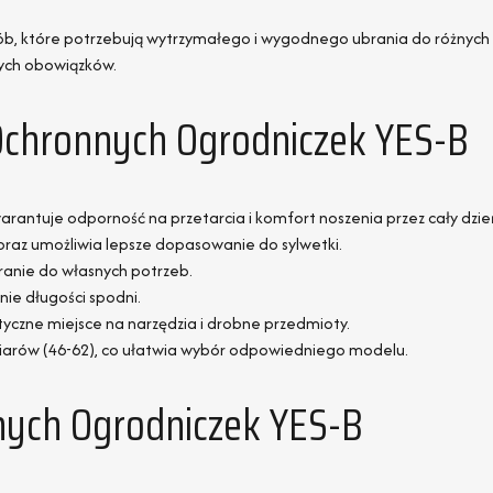
sób, które potrzebują wytrzymałego i wygodnego ubrania do różnych
nych obowiązków.
Ochronnych Ogrodniczek YES-B
arantuje odporność na przetarcia i komfort noszenia przez cały dzie
raz umożliwia lepsze dopasowanie do sylwetki.
ranie do własnych potrzeb.
ie długości spodni.
yczne miejsce na narzędzia i drobne przedmioty.
miarów (46-62), co ułatwia wybór odpowiedniego modelu.
nych Ogrodniczek YES-B