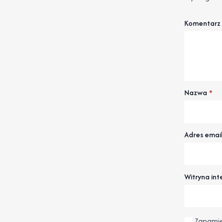
Komentarz
Nazwa
*
Adres emai
Witryna in
Zapamię