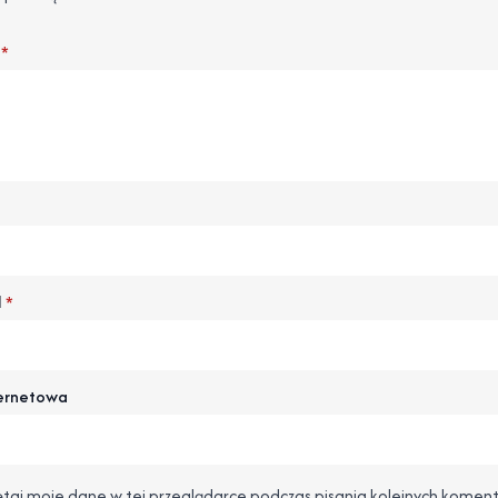
*
l
*
ternetowa
taj moje dane w tej przeglądarce podczas pisania kolejnych koment