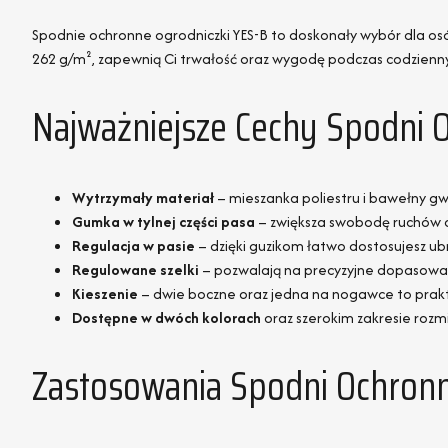
Spodnie ochronne ogrodniczki YES-B to doskonały wybór dla o
262 g/m², zapewnią Ci trwałość oraz wygodę podczas codzien
Najważniejsze Cechy Spodni 
Wytrzymały materiał
– mieszanka poliestru i bawełny gw
Gumka w tylnej części pasa
– zwiększa swobodę ruchów o
Regulacja w pasie
– dzięki guzikom łatwo dostosujesz ub
Regulowane szelki
– pozwalają na precyzyjne dopasowan
Kieszenie
– dwie boczne oraz jedna na nogawce to prakt
Dostępne w dwóch kolorach
oraz szerokim zakresie roz
Zastosowania Spodni Ochron