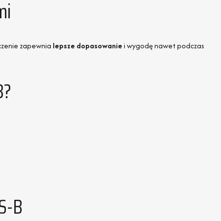
mi
ączenie zapewnia
lepsze dopasowanie
i wygodę nawet podczas
B?
ES-B