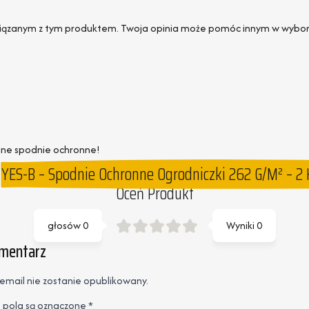
ązanym z tym produktem. Twoja opinia może pomóc innym w wyborze 
alne spodnie ochronne!
YES-B – Spodnie Ochronne Ogrodniczki 262 G/m² – 2 K
Oceń Produkt
głosów
0
Wyniki
0
omentarz
email nie zostanie opublikowany.
pola są oznaczone
*