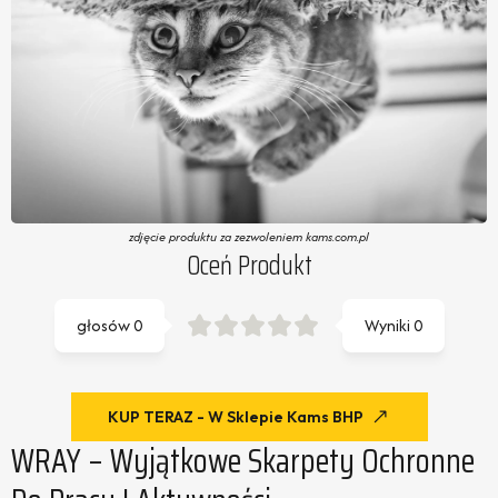
zdjęcie produktu za zezwoleniem kams.com.pl
Oceń Produkt
głosów
0
Wyniki
0
KUP TERAZ - W Sklepie Kams BHP
WRAY – Wyjątkowe Skarpety Ochronne