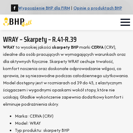
Wyposażenie BHP dla FIRM
|
Opinie o produktach BHP
WRAY – Skarpety – R.41-R.39
WRAY
to wysokiej jakości
skarpety BHP
marki
CERVA
(CRV),
idealne dla osób pracujących w wymagających warunkach oraz
dla aktywnych fizycznie. Skarpety WRAY cechuje trwałość,
komfort noszenia oraz doskonałe odprowadzanie wilgoci, co
sprawia, że są niezawodne podczas całodziennego użytkowania.
Model dostępny jest w rozmiarach od 39 do 45, z elastycznym
ściągaczem i wygodnymi opaskami wokół stopy, które nie
uciskają. Gładkie wykończenie zapewnia dodatkowy komfort i
eliminuje podrażnienia skóry.
Marka: CERVA (CRV)
Model: WRAY
Typ produktu: skarpety BHP