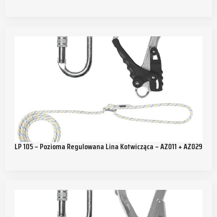
LP 105 – Pozioma Regulowana Lina Kotwicząca – AZ011 + AZ029