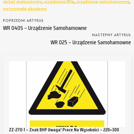
sprzęt asekuracyjny
,
urządzenia BHp
,
urządzenie samohamowne
,
wytrzymała obudowa
POPRZEDNI ARTYKUŁ
WR 040S – Urządzenie Samohamowne
NASTEPNY ARTYKUŁ
WR 025 – Urządzenie Samohamowne
ZZ-27O-1 – Znak BHP Uwaga! Prace Na Wysokości – 220×300