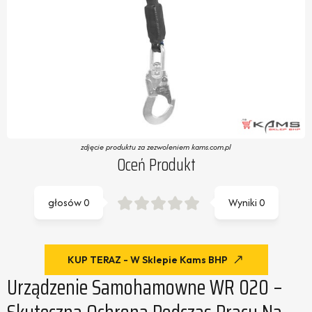
zdjęcie produktu za zezwoleniem kams.com.pl
Oceń Produkt
głosów
0
Wyniki
0
KUP TERAZ - W Sklepie Kams BHP
Urządzenie Samohamowne WR 020 –