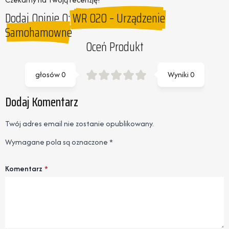
Dodaj Opinie O:
WR 020 – Urządzenie
Samohamowne
Oceń Produkt
głosów
0
Wyniki
0
Dodaj Komentarz
Twój adres email nie zostanie opublikowany.
Wymagane pola są oznaczone
*
Komentarz
*