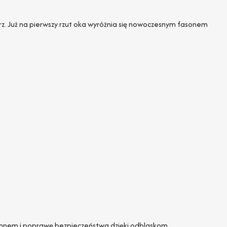
z. Już na pierwszy rzut oka wyróżnia się nowoczesnym fasonem
 zimnem i poprawę bezpieczeństwa dzięki odblaskom.