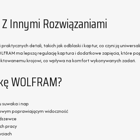
Z Innymi Rozwiązaniami
tycznych detali, takich jak odblaski i kaptur, co czyni ją uniwersaln
FRAM ma lepszą regulację kaptura i dodatkowe zapięcia, które po
jektowanemu krojowi, co wpływa na komfort wykonywanych zadań.
rtkę WOLFRAM?
u suwaka i nap
kowym poprawiającym widoczność
odszewce
ch pracy
yciach