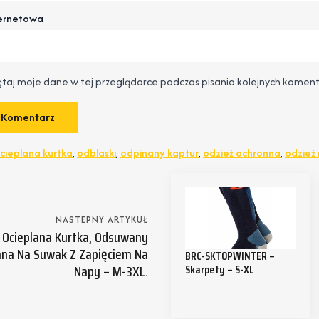
ternetowa
taj moje dane w tej przeglądarce podczas pisania kolejnych koment
cieplana kurtka
,
odblaski
,
odpinany kaptur
,
odzież ochronna
,
odzież
NASTEPNY ARTYKUŁ
 Ocieplana Kurtka, Odsuwany
ana Na Suwak Z Zapięciem Na
BRC-SKTOPWINTER –
Napy – M-3XL.
Skarpety – S-XL