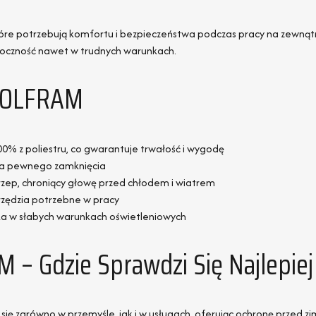
tóre potrzebują komfortu i bezpieczeństwa podczas pracy na zewnątr
idoczność nawet w trudnych warunkach.
 WOLFRAM
% z poliestru, co gwarantuje trwałość i wygodę
a pewnego zamknięcia
rzep, chroniący głowę przed chłodem i wiatrem
arzędzia potrzebne w pracy
ka w słabych warunkach oświetleniowych
– Gdzie Sprawdzi Się Najlepiej
 się zarówno w przemyśle, jak i w usługach, oferując ochronę przed