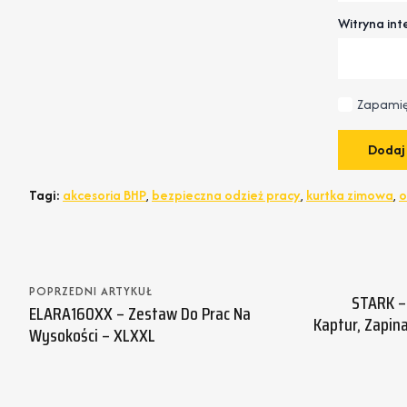
Witryna in
Zapamię
Tagi:
akcesoria BHP
,
bezpieczna odzież pracy
,
kurtka zimowa
,
o
POPRZEDNI ARTYKUŁ
STARK –
ELARA160XX – Zestaw Do Prac Na
Kaptur, Zapin
Wysokości – XLXXL