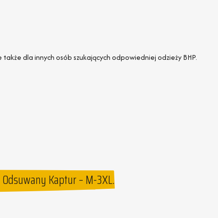
le także dla innych osób szukających odpowiedniej odzieży BHP.
, Odsuwany Kaptur – M-3XL.