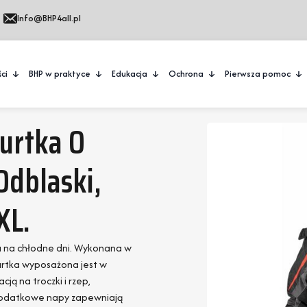
Info@BHP4all.pl
ci
BHP w praktyce
Edukacja
Ochrona
Pierwsza pomoc
urtka O
dblaski,
XL.
a na chłodne dni. Wykonana w
urtka wyposażona jest w
ją na troczki i rzep,
dodatkowe napy zapewniają