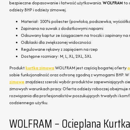
bezpieczne dopasowanie i łatwość użytkowania.
WOLFRAM
to 
odzieży BHP i odzieży zimowej.
Materiał: 100% poliester (powłoka, podszewka, wyściółk
Zapinana na suwak z dodatkowymi napami
Odsuwany kaptur ze ściągaczem na troczki i zapinany na 
Odblaski dla zwiększonej widoczności
Regulowane rękawy z zapięciem na rzep
Dostępne rozmiary: M, L, XL, 2XL, 3XL
Produkt
kurtka zimowa
WOLFRAM jest częścią bogatej oferty
o
sobie funkcjonalność oraz ochronę zgodną z wymogami BHP. W 
zimowe
znajdziesz szeroki wybór produktów zapewniających ci
zimowych warunkach pracy. Oferta odzieży roboczej obejmuj
rozwiązania dla profesjonalistów poszukujących trwałych i ko
codziennego użytku.
WOLFRAM – Ocieplana Kurtka