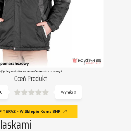
zdjęcie produktu za zezwoleniem kams.com.pl
Oceń Produkt
0
Wyniki
0
 TERAZ - W Sklepie Kams BHP
laskami