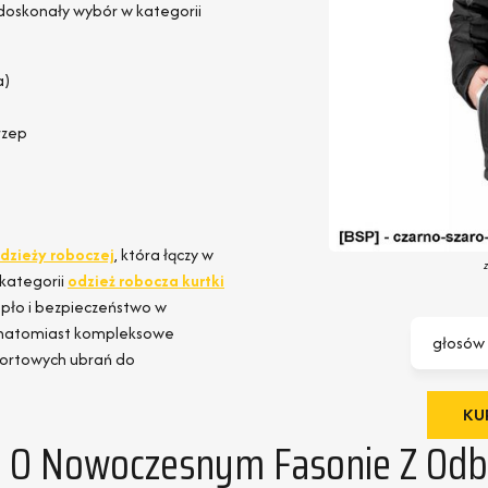
doskonały wybór w kategorii
a)
rzep
dzieży roboczej
, która łączy w
kategorii
odzież robocza kurtki
epło i bezpieczeństwo w
e natomiast kompleksowe
głosów
mfortowych ubrań do
KUP
 O Nowoczesnym Fasonie Z Odb