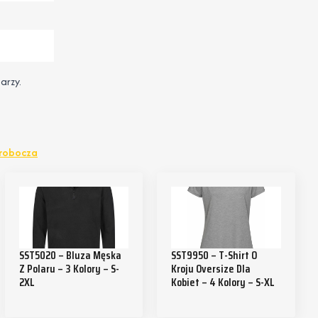
arzy.
 robocza
SST5020 – Bluza Męska
SST9950 – T-Shirt O
Z Polaru – 3 Kolory – S-
Kroju Oversize Dla
2XL
Kobiet – 4 Kolory – S-XL