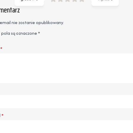
omentarz
email nie zostanie opublikowany.
pola są oznaczone
*
*
l
*