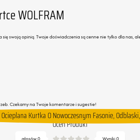
Kurtce WOLFRAM
 się swoją opinią. Twoje doświadczenia są cenne nie tylko dla nas, a
rzeb. Czekamy na Twoje komentarze i sugestie!
Ocieplana Kurtka O Nowoczesnym Fasonie, Odblaski
Oceń Produkt
głosów
0
Wyniki
0