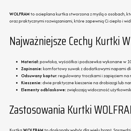
WOLFRAM
to ocieplana kurtka stworzona z myślą o osobach, k
oraz praktycznymi rozwiązaniami, które zapewnią Ci ciepło i w
Najważniejsze Cechy Kurtki
Materiał:
powłoka, wyściółka i podszewka wykonane w 100
Zapinanie:
komfortowy suwak z dodatkowymi napami dl
Odsuwany kaptur:
regulowany troczkami i zapięciem na 
Kieszenie:
dwie praktyczne kieszenie na drobiazgi lub n
Elementy odblaskowe:
zwiększają widoczność użytkowni
Zastosowania Kurtki WOLFRAM 
Kurtka
WOLFRAM
to doskonały wybór dla wielu branż. Sprawdzi