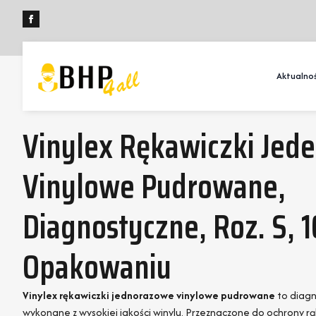
Aktualnoś
Vinylex Rękawiczki Jed
Vinylowe Pudrowane,
Diagnostyczne, Roz. S, 1
Opakowaniu
Vinylex rękawiczki jednorazowe vinylowe pudrowane
to diagn
wykonane z wysokiej jakości winylu. Przeznaczone do ochrony rą