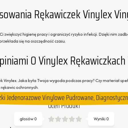
sowania Rękawiczek Vinylex Vi
zwiększyć higienę pracy i ograniczyć ryzyko infekcji. Dzięki nim zad
przekłada się na oszczędność czasu.
piniami O Vinylex Rękawiczkach
k Vinylex. Jaka była Twoja wygoda podczas pracy? Czy materiał speł
rękawic ochronnych.
zki Jedenorazowe Vinylowe Pudrowane, Diagnostyczne
Oceń Produkt
głosów
0
Wyniki
0