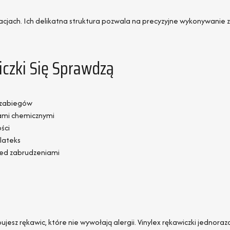
ytuacjach. Ich delikatna struktura pozwala na precyzyjne wykonywani
iczki Się Sprawdzą
 zabiegów
jami chemicznymi
ści
 lateks
zed zabrudzeniami
ebujesz rękawic, które nie wywołają alergii. Vinylex rękawiczki jedn