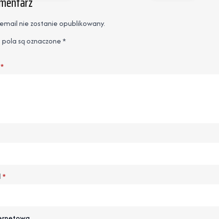
omentarz
email nie zostanie opublikowany.
pola są oznaczone
*
*
l
*
ternetowa