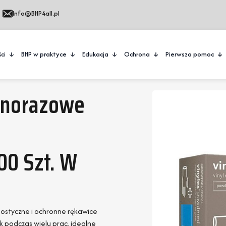
Info@BHP4all.pl
ci
BHP w praktyce
Edukacja
Ochrona
Pierwsza pomoc
enorazowe
00 Szt. W
ostyczne i ochronne rękawice
k podczas wielu prac, idealne