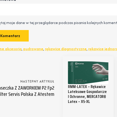
taj moje dane w tej przeglądarce podczas pisania kolejnych koment
zne akcesoria
,
pudrowane
,
rękawice diagnostyczne
,
rękawice jedno
NASTEPNY ARTYKUŁ
RMM-LATEX – Rękawice
seczka Z ZAWORKIEM P2 Fp2
Lateksowe Gospodarcze
ilter Servis Polska Z Atestem
I Ochronne, MERCATOR®
Latex – XS-XL