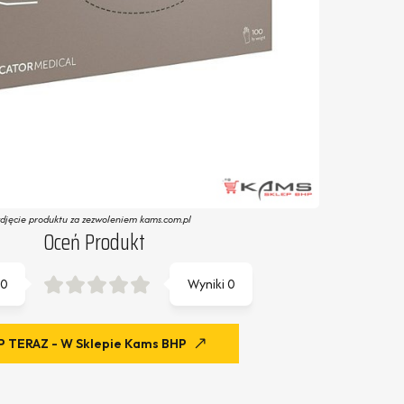
zdjęcie produktu za zezwoleniem kams.com.pl
Oceń Produkt
0
Wyniki
0
 TERAZ - W Sklepie Kams BHP