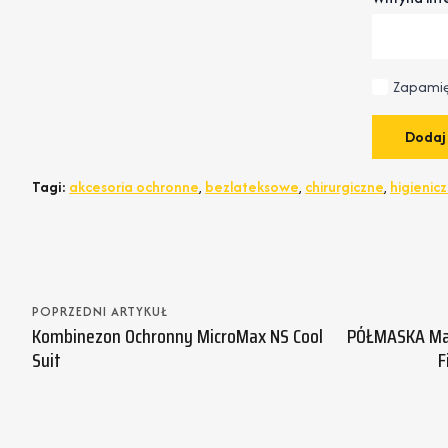
Zapamię
Tagi:
akcesoria ochronne
,
bezlateksowe
,
chirurgiczne
,
higienic
POPRZEDNI ARTYKUŁ
Kombinezon Ochronny MicroMax NS Cool
PÓŁMASKA Ma
Suit
F