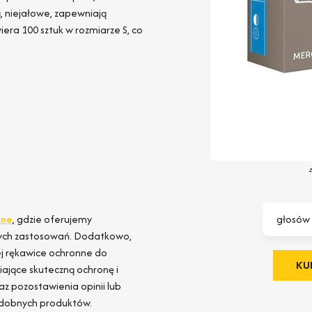
, niejałowe, zapewniają
era 100 sztuk w rozmiarze S, co
zne
, gdzie oferujemy
głosów
nych zastosowań. Dodatkowo,
cej rękawice ochronne do
KUP
ające skuteczną ochronę i
z pozostawienia opinii lub
odobnych produktów.