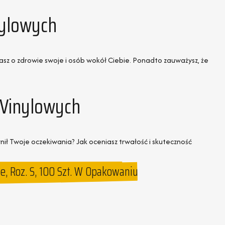
nylowych
basz o zdrowie swoje i osób wokół Ciebie. Ponadto zauważysz, że
 Vinylowych
nił Twoje oczekiwania? Jak oceniasz trwałość i skuteczność
, Roz. S, 100 Szt. W Opakowaniu