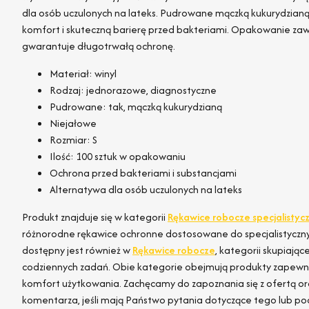
dla osób uczulonych na lateks. Pudrowane mączką kukurydzianą
komfort i skuteczną barierę przed bakteriami. Opakowanie zawi
gwarantuje długotrwałą ochronę.
Materiał: winyl
Rodzaj: jednorazowe, diagnostyczne
Pudrowane: tak, mączką kukurydzianą
Niejałowe
Rozmiar: S
Ilość: 100 sztuk w opakowaniu
Ochrona przed bakteriami i substancjami
Alternatywa dla osób uczulonych na lateks
Produkt znajduje się w kategorii
Rękawice robocze specjalistyc
różnorodne rękawice ochronne dostosowane do specjalistycz
dostępny jest również w
Rękawice robocze
, kategorii skupiają
codziennych zadań. Obie kategorie obejmują produkty zapewni
komfort użytkowania. Zachęcamy do zapoznania się z ofertą ora
komentarza, jeśli mają Państwo pytania dotyczące tego lub p