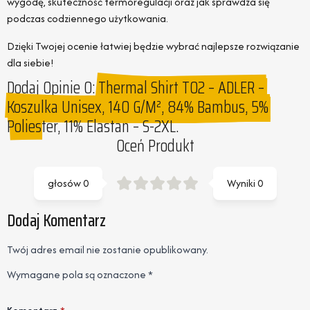
wygodę, skuteczność termoregulacji oraz jak sprawdza się
podczas codziennego użytkowania.
Dzięki Twojej ocenie łatwiej będzie wybrać najlepsze rozwiązanie
dla siebie!
Dodaj Opinie O:
Thermal Shirt T02 – ADLER –
Koszulka Unisex, 140 G/m², 84% Bambus, 5%
Poliester, 11% Elastan – S-2XL.
Oceń Produkt
głosów
0
Wyniki
0
Dodaj Komentarz
Twój adres email nie zostanie opublikowany.
Wymagane pola są oznaczone
*