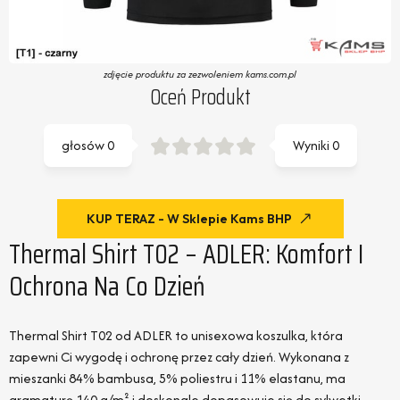
zdjęcie produktu za zezwoleniem kams.com.pl
Oceń Produkt
głosów
0
Wyniki
0
KUP TERAZ - W Sklepie Kams BHP
Thermal Shirt T02 – ADLER: Komfort I
Ochrona Na Co Dzień
Thermal Shirt T02 od ADLER to unisexowa koszulka, która
zapewni Ci wygodę i ochronę przez cały dzień. Wykonana z
mieszanki 84% bambusa, 5% poliestru i 11% elastanu, ma
gramaturę 140 g/m² i doskonale dopasowuje się do sylwetki