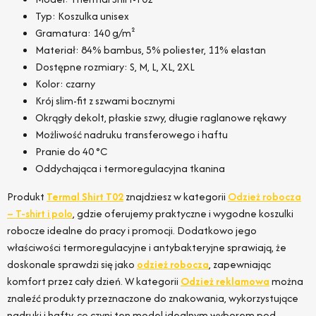
Typ: Koszulka unisex
Gramatura: 140 g/m²
Materiał: 84% bambus, 5% poliester, 11% elastan
Dostępne rozmiary: S, M, L, XL, 2XL
Kolor: czarny
Krój slim-fit z szwami bocznymi
Okrągły dekolt, płaskie szwy, długie raglanowe rękawy
Możliwość nadruku transferowego i haftu
Pranie do 40 °C
Oddychająca i termoregulacyjna tkanina
Produkt
Termal Shirt T02
znajdziesz w kategorii
Odzież robocza
– T-shirt i polo
, gdzie oferujemy praktyczne i wygodne koszulki
robocze idealne do pracy i promocji. Dodatkowo jego
właściwości termoregulacyjne i antybakteryjne sprawiają, że
doskonale sprawdzi się jako
odzież robocza
, zapewniając
komfort przez cały dzień. W kategorii
Odzież reklamowa
można
znaleźć produkty przeznaczone do znakowania, wykorzystujące
nadruki i hafty, co czyni ten model idealnym wyborem pod