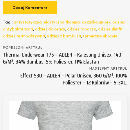
Tagi:
antystatyczna
,
elastyczna tkanina
,
koszulka unisex
,
odzież
antybakteryjna
,
odzież do pracy
,
odzież robocza
,
odzież slimfit
,
odzież termoaktywna
,
odzież z bambusa
,
termiczne ubranie
POPRZEDNI ARTYKUŁ
Thermal Underwear T75 – ADLER – Kalesony Unisex, 140
G/m², 84% Bambus, 5% Poliester, 11% Elastan
NASTEPNY ARTYKUŁ
Effect 530 – ADLER – Polar Unisex, 360 G/m², 100%
Poliester – 12 Kolorów – S-3XL.