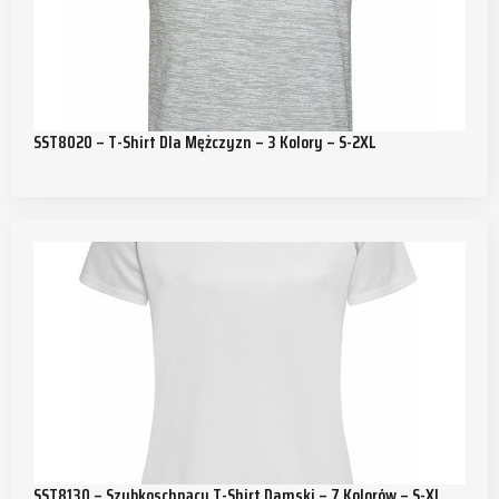
SST8020 – T-Shirt Dla Mężczyzn – 3 Kolory – S-2XL
SST8130 – Szybkoschnący T-Shirt Damski – 7 Kolorów – S-XL