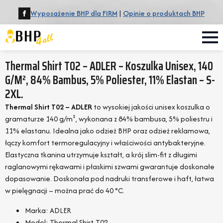
Wyposażenie BHP dla FIRM
|
Opinie o produktach BHP
Thermal Shirt T02 – ADLER – Koszulka Unisex, 140
G/m², 84% Bambus, 5% Poliester, 11% Elastan – S-
2XL.
Thermal Shirt T02 – ADLER
to wysokiej jakości unisex koszulka o
gramaturze 140 g/m², wykonana z 84% bambusa, 5% poliestru i
11% elastanu. Idealna jako odzież BHP oraz odzież reklamowa,
łączy komfort termoregulacyjny i właściwości antybakteryjne.
Elastyczna tkanina utrzymuje kształt, a krój slim-fit z długimi
raglanowymi rękawami i płaskimi szwami gwarantuje doskonałe
dopasowanie. Doskonała pod nadruki transferowe i haft, łatwa
w pielęgnacji – można prać do 40 °C.
Marka: ADLER
Model: Thermal Shirt-T02