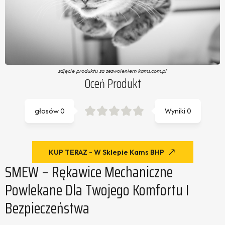
zdjęcie produktu za zezwoleniem kams.com.pl
Oceń Produkt
głosów
0
Wyniki
0
KUP TERAZ - W Sklepie Kams BHP
SMEW – Rękawice Mechaniczne
Powlekane Dla Twojego Komfortu I
Bezpieczeństwa