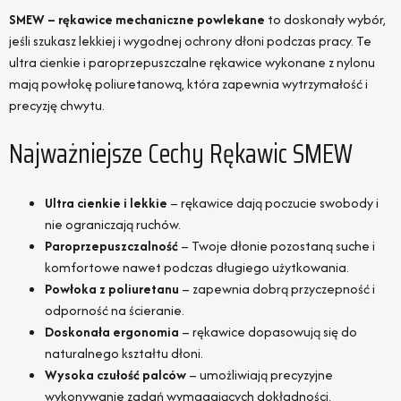
SMEW – rękawice mechaniczne powlekane
to doskonały wybór,
jeśli szukasz lekkiej i wygodnej ochrony dłoni podczas pracy. Te
ultra cienkie i paroprzepuszczalne rękawice wykonane z nylonu
mają powłokę poliuretanową, która zapewnia wytrzymałość i
precyzję chwytu.
Najważniejsze Cechy Rękawic SMEW
Ultra cienkie i lekkie
– rękawice dają poczucie swobody i
nie ograniczają ruchów.
Paroprzepuszczalność
– Twoje dłonie pozostaną suche i
komfortowe nawet podczas długiego użytkowania.
Powłoka z poliuretanu
– zapewnia dobrą przyczepność i
odporność na ścieranie.
Doskonała ergonomia
– rękawice dopasowują się do
naturalnego kształtu dłoni.
Wysoka czułość palców
– umożliwiają precyzyjne
wykonywanie zadań wymagających dokładności.