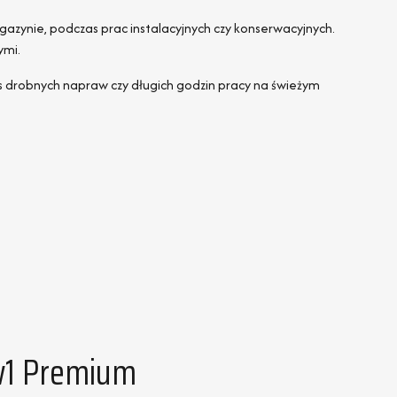
azynie, podczas prac instalacyjnych czy konserwacyjnych.
ymi.
as drobnych napraw czy długich godzin pracy na świeżym
w1 Premium