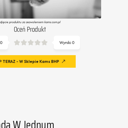
zdjęcie produktu za zezwoleniem kams.com.pl
Oceń Produkt
0
Wyniki
0
 TERAZ - W Sklepie Kams BHP
oda W Jednym