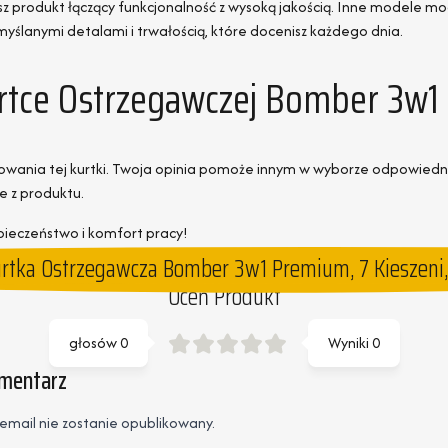
 produkt łączący funkcjonalność z wysoką jakością. Inne modele mo
yślanymi detalami i trwałością, które docenisz każdego dnia.
Kurtce Ostrzegawczej Bomber 3w
owania tej kurtki. Twoja opinia pomoże innym w wyborze odpowiedni
e z produktu.
pieczeństwo i komfort pracy!
rtka Ostrzegawcza Bomber 3w1 Premium, 7 Kieszeni,
Oceń Produkt
głosów
0
Wyniki
0
omentarz
email nie zostanie opublikowany.