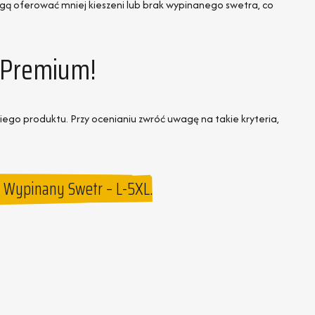
gą oferować mniej kieszeni lub brak wypinanego swetra, co
1 Premium!
ego produktu. Przy ocenianiu zwróć uwagę na takie kryteria,
 Wypinany Swetr – L-5XL.