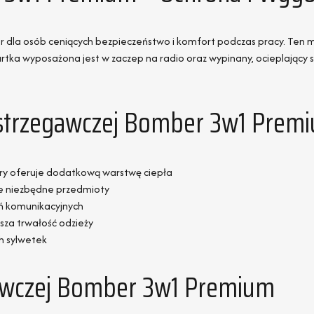
dla osób ceniących bezpieczeństwo i komfort podczas pracy. Ten m
ka wyposażona jest w zaczep na radio oraz wypinany, ocieplający s
Ostrzegawczej Bomber 3w1 Prem
ry oferuje dodatkową warstwę ciepła
e niezbędne przedmioty
ń komunikacyjnych
sza trwałość odzieży
h sylwetek
gawczej Bomber 3w1 Premium