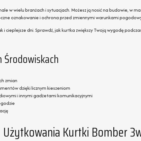
e w wielu branżach i sytuacjach. Możesz ją nosić na budowie, w mag
widoczne oznakowanie i ochrona przed zmiennymi warunkami pogodow
k i cieplejsze dni. Sprawdź, jak kurtka zwiększy Twoją wygodę podcz
h Środowiskach
ch zmian
umentów dzięki licznym kieszeniom
diowymi i innymi gadżetami komunikacyjnymi
ogodzie
ację
o Użytkowania Kurtki Bomber 3