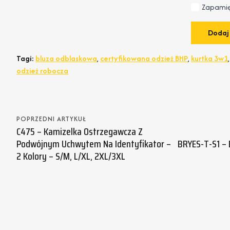
Zapamię
Tagi:
bluza odblaskowa
,
certyfikowana odzież BHP
,
kurtka 3w1
odzież robocza
POPRZEDNI ARTYKUŁ
C475 – Kamizelka Ostrzegawcza Z
Podwójnym Uchwytem Na Identyfikator –
BRYES-T-S1 – 
2 Kolory – S/M, L/XL, 2XL/3XL