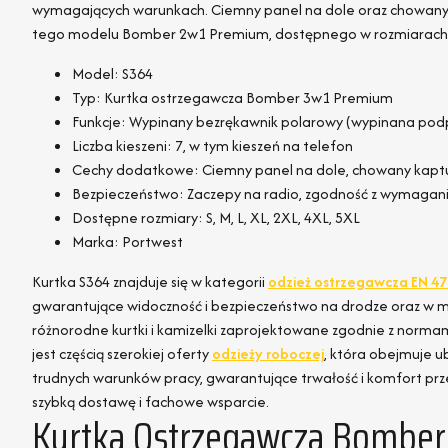
wymagających warunkach. Ciemny panel na dole oraz chowany
tego modelu Bomber 2w1 Premium, dostępnego w rozmiarach 
Model: S364
Typ: Kurtka ostrzegawcza Bomber 3w1 Premium
Funkcje: Wypinany bezrękawnik polarowy (wypinana pod
Liczba kieszeni: 7, w tym kieszeń na telefon
Cechy dodatkowe: Ciemny panel na dole, chowany kaptu
Bezpieczeństwo: Zaczepy na radio, zgodność z wymagan
Dostępne rozmiary: S, M, L, XL, 2XL, 4XL, 5XL
Marka: Portwest
Kurtka S364 znajduje się w kategorii
odzież ostrzegawcza EN 47
gwarantujące widoczność i bezpieczeństwo na drodze oraz w mie
różnorodne kurtki i kamizelki zaprojektowane zgodnie z norma
jest częścią szerokiej oferty
odzieży roboczej
, która obejmuje 
trudnych warunków pracy, gwarantujące trwałość i komfort prz
szybką dostawę i fachowe wsparcie.
Kurtka Ostrzegawcza Bomber