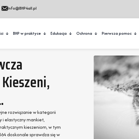
Info@BHP4all.pl
ci
BHP w praktyce
Edukacja
Ochrona
Pierwsza pomoc
wcza
Kieszeni,
.
jne rozwiązanie w kategorii
i elastyczny mankiet,
praktycznym kieszeniom, w tym
S364 doskonale sprawdza się w