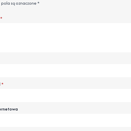
pola są oznaczone
*
*
l
*
ternetowa