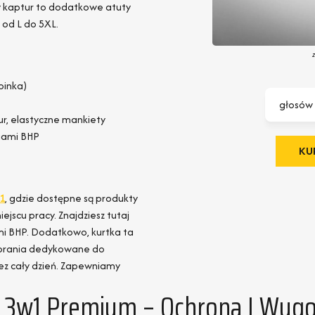
 kaptur to dodatkowe atuty
od L do 5XL.
pinka)
głosów
r, elastyczne mankiety
iami BHP
KUP
1
, gdzie dostępne są produkty
jscu pracy. Znajdziesz tutaj
mi BHP. Dodatkowo, kurtka ta
ubrania dedykowane do
ez cały dzień. Zapewniamy
 3w1 Premium – Ochrona I Wyg