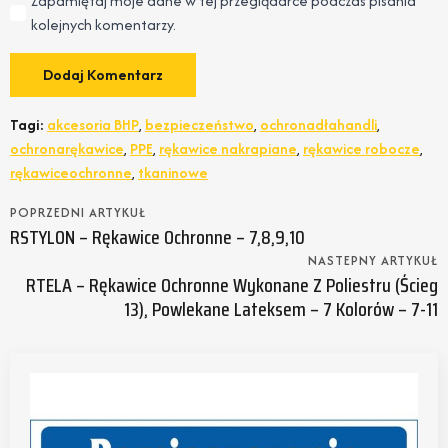
Zapamiętaj moje dane w tej przeglądarce podczas pisania
kolejnych komentarzy.
Tagi:
akcesoria BHP
,
bezpieczeństwo
,
ochronadłahandli
,
ochronarękawice
,
PPE
,
rękawice nakrapiane
,
rękawice robocze
,
rękawiceochronne
,
tkaninowe
POPRZEDNI ARTYKUŁ
RSTYLON – Rękawice Ochronne – 7,8,9,10
NASTEPNY ARTYKUŁ
RTELA – Rękawice Ochronne Wykonane Z Poliestru (ścieg
13), Powlekane Lateksem – 7 Kolorów – 7-11