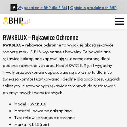
Wyposażenie BHP dla FIRM
|
Opinie o produktach BHP
RWKBLUX – Rękawice Ochronne
RWKBLUX – rękawice ochronne
to wysokiej jakości rękawice
robocze marki R.E.I.S, wykonane z bawełny. Te bawełniane
rękawice nakrapiane zapewniają skuteczną ochronę dłoni
podczas różnorodnych prac. Model RWKBLUX jest wygodny,
trwały oraz doskonale dopasowuje się do kształtu dłoni, co
zwiększa komfort użytkowania. Idealne dla osób poszukujących
solidnych i niezawodnych rękawic ochronnych do zastosowań
przemysłowych i warsztatowych.
Model: RWKBLUX
Materiał: bawełna nakrapiana
Typ: rękawice robocze ochronne
Marka: R.E.I.S (reis)