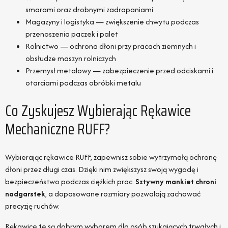
smarami oraz drobnymi zadrapaniami
Magazyny i logistyka — zwiększenie chwytu podczas
przenoszenia paczek i palet
Rolnictwo — ochrona dłoni przy pracach ziemnych i
obsłudze maszyn rolniczych
Przemysł metalowy — zabezpieczenie przed odciskami i
otarciami podczas obróbki metalu
Co Zyskujesz Wybierając Rękawice
Mechaniczne RUFF?
Wybierając rękawice RUFF, zapewnisz sobie wytrzymałą ochronę
dłoni przez długi czas. Dzięki nim zwiększysz swoją wygodę i
bezpieczeństwo podczas ciężkich prac.
Sztywny mankiet chroni
nadgarstek
, a dopasowane rozmiary pozwalają zachować
precyzję ruchów.
Rękawice te są dobrym wyborem dla osób szukających trwałych i