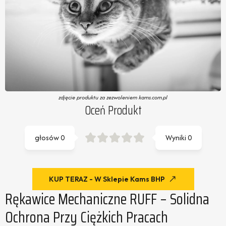
zdjęcie produktu za zezwoleniem kams.com.pl
Oceń Produkt
głosów
0
Wyniki
0
KUP TERAZ - W Sklepie Kams BHP
Rękawice Mechaniczne RUFF – Solidna
Ochrona Przy Ciężkich Pracach