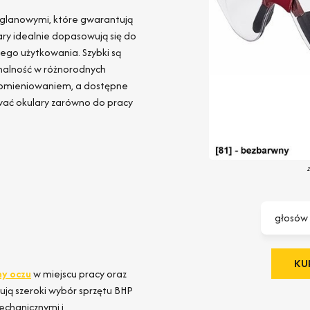
węglanowymi, które gwarantują
ary idealnie dopasowują się do
ego użytkowania. Szybki są
onalność w różnorodnych
promieniowaniem, a dostępne
ować okulary zarówno do pracy
a
głosów
KUP
ny oczu
w miejscu pracy oraz
ją szeroki wybór sprzętu BHP
chanicznymi i