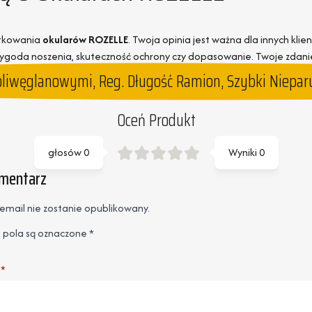
ytkowania
okularów ROZELLE
. Twoja opinia jest ważna dla innych kli
 wygoda noszenia, skuteczność ochrony czy dopasowanie. Twoje zda
liwęglanowymi, Reg. Długość Ramion, Szybki Nieparuj
Oceń Produkt
głosów
0
Wyniki
0
omentarz
email nie zostanie opublikowany.
pola są oznaczone
*
*