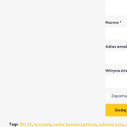
Nazwa
*
Adres emai
Witryna in
Zapamię
Tagi:
filtr UV
,
lustrzanki
,
normy bezpieczeństwa
,
ochrona oczu
,