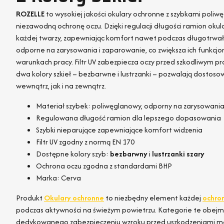
ROZELLE
to wysokiej jakości okulary ochronne z szybkami poli
niezawodną ochronę oczu. Dzięki regulacji długości ramion okul
każdej twarzy, zapewniając komfort nawet podczas długotrwał
odporne na zarysowania i zaparowanie, co zwiększa ich funkcj
warunkach pracy. Filtr UV zabezpiecza oczy przed szkodliwym 
dwa kolory szkieł – bezbarwne i lustrzanki – pozwalają dostos
wewnątrz, jak i na zewnątrz.
Materiał szybek: poliwęglanowy, odporny na zarysowani
Regulowana długość ramion dla lepszego dopasowania
Szybki nieparujące zapewniające komfort widzenia
Filtr UV zgodny z normą EN 170
Dostępne kolory szyb:
bezbarwny
i
lustrzanki szary
Ochrona oczu zgodna z standardami BHP
Marka: Cerva
Produkt
Okulary ochronne
to niezbędny element każdej
ochro
podczas aktywności na świeżym powietrzu. Kategorie te obejmu
dedykowanego zabezpieczeniu wzroku przed uszkodzeniami me