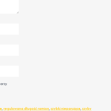
arzy.
ne
,
regulowana długość ramion
,
szybki nieparujące
,
szyby