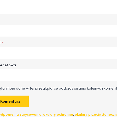
l
*
ternetowa
taj moje dane w tej przeglądarce podczas pisania kolejnych koment
odporne na zarysowania
,
okulary ochronne
,
okulary przeciwsłonecz