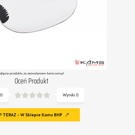
zdjęcie produktu za zezwoleniem kams.com.pl
Oceń Produkt
0
Wyniki
0
 TERAZ - W Sklepie Kams BHP