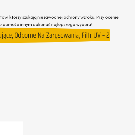
entów, którzy szukają niezawodnej ochrony wzroku. Przy ocenie
nie pomoże innym dokonać najlepszego wyboru!
ące, Odporne Na Zarysowania, Filtr UV – 2