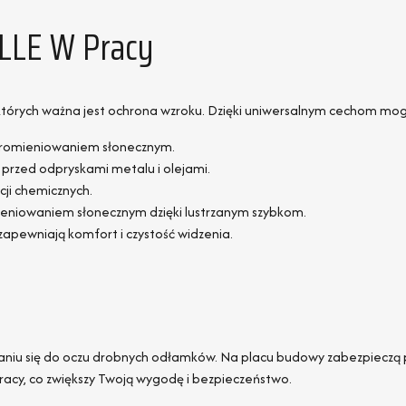
LLE W Pracy
w których ważna jest ochrona wzroku. Dzięki uniwersalnym cechom m
promieniowaniem słonecznym.
przed odpryskami metalu i olejami.
ji chemicznych.
mieniowaniem słonecznym dzięki lustrzanym szybkom.
apewniają komfort i czystość widzenia.
iu się do oczu drobnych odłamków. Na placu budowy zabezpieczą prz
racy, co zwiększy Twoją wygodę i bezpieczeństwo.