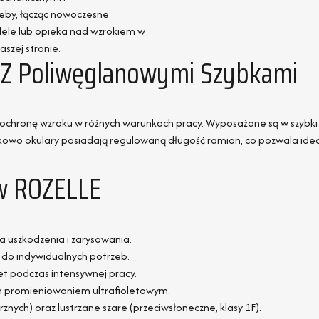
zeby, łącząc nowoczesne
odele lub opieka nad wzrokiem w
aszej stronie.
 Z Poliwęglanowymi Szybkami
ochronę wzroku w różnych warunkach pracy. Wyposażone są w szybki 
owo okulary posiadają regulowaną długość ramion, co pozwala idea
ów ROZELLE
 uszkodzenia i zarysowania.
do indywidualnych potrzeb.
t podczas intensywnej pracy.
m promieniowaniem ultrafioletowym.
ych) oraz lustrzane szare (przeciwsłoneczne, klasy 1F).