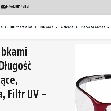
Info@BHP4all.pl
ci
BHP w praktyce
Edukacja
Ochrona
Pierwsza pomoc
ybkami
Długość
ące,
 Filtr UV –