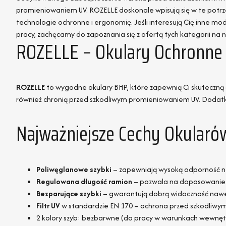
promieniowaniem UV. ROZELLE doskonale wpisują się w te potr
technologie ochronne i ergonomię. Jeśli interesują Cię inne m
pracy, zachęcamy do zapoznania się z ofertą tych kategorii na n
ROZELLE – Okulary Ochronne
ROZELLE
to wygodne okulary BHP, które zapewnią Ci skuteczną 
również chronią przed szkodliwym promieniowaniem UV. Dodatk
Najważniejsze Cechy Okular
Poliwęglanowe szybki
– zapewniają wysoką odporność na
Regulowana długość ramion
– pozwala na dopasowanie 
Bezparujące szybki
– gwarantują dobrą widoczność nawe
Filtr UV
w standardzie EN 170 – ochrona przed szkodliwy
2 kolory szyb: bezbarwne (do pracy w warunkach wewnętrzn