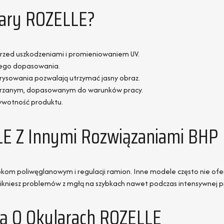
lary ROZELLE?
rzed uszkodzeniami i promieniowaniem UV.
szego dopasowania.
arysowania pozwalają utrzymać jasny obraz.
strzanym, dopasowanym do warunków pracy.
żywotność produktu.
E Z Innymi Rozwiązaniami BHP
ybkom poliwęglanowym i regulacji ramion. Inne modele często nie oferu
ikniesz problemów z mgłą na szybkach nawet podczas intensywnej p
nią O Okularach ROZELLE