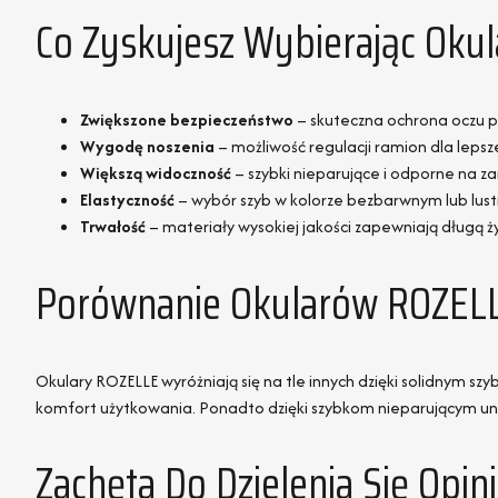
Co Zyskujesz Wybierając Oku
Zwiększone bezpieczeństwo
– skuteczna ochrona oczu p
Wygodę noszenia
– możliwość regulacji ramion dla lep
Większą widoczność
– szybki nieparujące i odporne na z
Elastyczność
– wybór szyb w kolorze bezbarwnym lub lu
Trwałość
– materiały wysokiej jakości zapewniają długą 
Porównanie Okularów ROZELL
Okulary ROZELLE wyróżniają się na tle innych dzięki solidnym sz
komfort użytkowania. Ponadto dzięki szybkom nieparującym un
Zachęta Do Dzielenia Się Opi