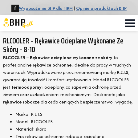
Wyposażenie BHP dla FIRM
|
Opinie o produktach BHP
RLCOOLER – Rękawice Ocieplane Wykonane Ze
Skóry – 8-10
RLCOOLER – Rękawice ocieplane wykonane ze skóry
to
profesjonalne
rękawice ochronne
, idealne do pracy w trudnych
warunkach. Wyprodukowane przez renomowaną markę
R.E.I.S
,
gwarantują trwałość i komfort użytkowania. Model RLCOOLER
jest
termoodporny
i ocieplany, co zapewnia ochronę przed
zimnem oraz uszkodzeniami mechanicznymi. Doskonałe jako
rękawice robocze
dla osób ceniących bezpieczeństwo i wygodę.
Marka: R.E.I.S
Model: RLCOOLER
Materiał: skóra
Typ: rękawice ochronne, robocze, ocieplane