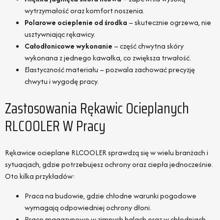
wytrzymałość oraz komfort noszenia.
Polarowe ocieplenie od środka
– skutecznie ogrzewa, nie
usztywniając rękawicy.
Całodłonicowe wykonanie
– część chwytna skóry
wykonana z jednego kawałka, co zwiększa trwałość.
Elastyczność materiału – pozwala zachować precyzję
chwytu i wygodę pracy.
Zastosowania Rękawic Ocieplanych
RLCOOLER W Pracy
Rękawice ocieplane RLCOOLER sprawdzą się w wielu branżach i
sytuacjach, gdzie potrzebujesz ochrony oraz ciepła jednocześnie.
Oto kilka przykładów:
Praca na budowie, gdzie chłodne warunki pogodowe
wymagają odpowiedniej ochrony dłoni.
Prace magazynowe w zimnych halach oraz w chłodniach.