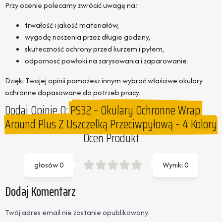
Przy ocenie polecamy zwrócić uwagę na:
trwałość i jakość materiałów,
wygodę noszenia przez długie godziny,
skuteczność ochrony przed kurzem i pyłem,
odpornosć powłoki na zarysowania i zaparowanie.
Dzięki Twojej opinii pomożesz innym wybrać właściwe okulary
ochronne dopasowane do potrzeb pracy.
Dodaj Opinie O:
PS32 – Okulary Ochronne Wrap
Around Plus Z Uszczelką Przeciwpyłową – 4 Kolory
Oceń Produkt
głosów
0
Wyniki
0
Dodaj Komentarz
Twój adres email nie zostanie opublikowany.