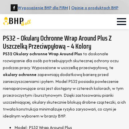
Wyposażenie BHP dla FIRM
|
Opinie o produktach BHP
PS32 – Okulary Ochronne Wrap Around Plus Z
Uszczelką Przeciwpyłową – 4 Kolory
PS32 Okulary ochronne Wrap Around Plus
to doskonałe
rozwiązanie dla osób potrzebujących skutecznej ochrony oczu
podczas pracy. Wyposażone w uszczelkę przeciwpyłową, te
okulary ochronne
zapewniają dodatkową barierę przed
zanieczyszczeniami i pyłem. Model PS32 posiada powleczenie
nienaparowujące oraz jest dostępny w czterech kolorach, w tym
przezroczystym i bursztynowym. Dzięki zastosowaniu pianki
uszczelniającej, okulary skutecznie blokują drobne cząsteczki, a ich
trwała konstrukcja minimalizuje ryzyko zarysowań, co czyni je
idealnym wyborem w branży BHP.
Model: PS32 Wrap Around Plus