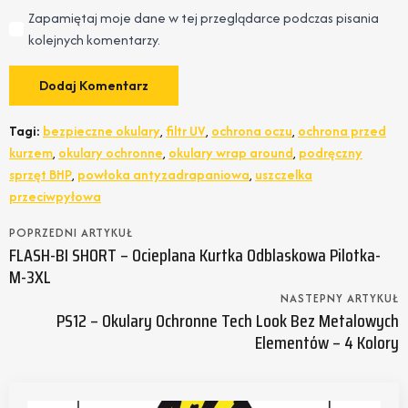
Zapamiętaj moje dane w tej przeglądarce podczas pisania
kolejnych komentarzy.
Tagi:
bezpieczne okulary
,
filtr UV
,
ochrona oczu
,
ochrona przed
kurzem
,
okulary ochronne
,
okulary wrap around
,
podręczny
sprzęt BHP
,
powłoka antyzadrapaniowa
,
uszczelka
przeciwpyłowa
POPRZEDNI ARTYKUŁ
FLASH-BI SHORT – Ocieplana Kurtka Odblaskowa Pilotka-
M-3XL
NASTEPNY ARTYKUŁ
PS12 – Okulary Ochronne Tech Look Bez Metalowych
Elementów – 4 Kolory