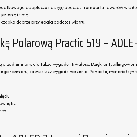
dodatkowego ocieplacza na szyję podczas transportu towarów w chło
esienią i zimą.
czapka dobrze przylegała podczas wiatru.
kę Polarową Practic 519 – ADLE
onę przed zimnem, ale także wygodę i trwałość. Dzięki antypillingo
ego rozmiaru, co zwiększy wygodę noszenia. Ponadto, materiał synte
ięciu
zewnątrz
ach