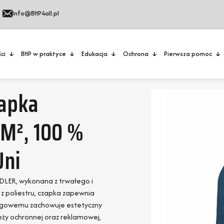
Info@BHP4all.pl
ci
BHP w praktyce
Edukacja
Ochrona
Pierwsza pomoc
zapka
/m², 100 %
Uni
DLER, wykonana z trwałego i
 poliestru, czapka zapewnia
lingowemu zachowuje estetyczny
ieży ochronnej oraz reklamowej,