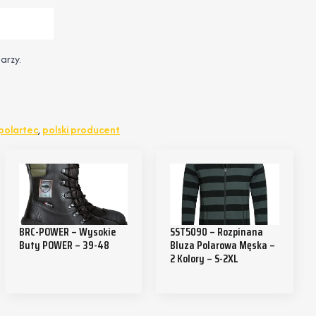
arzy.
polartec
,
polski producent
BRC-POWER – Wysokie
SST5090 – Rozpinana
Buty POWER – 39-48
Bluza Polarowa Męska –
2 Kolory – S-2XL