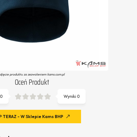
zdjęcie produktu za zezwoleniem kams.com.pl
Oceń Produkt
0
Wyniki
0
 TERAZ - W Sklepie Kams BHP