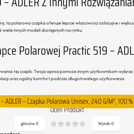
19 – ADLER Z Innymi Rozwiązania
, ta polarowa czapka oferuje lepsze właściwości izolacyjne i większ
niż wiele innych modeli dostępnych na rynku.
apce Polarowej Practic 519 – AD
ywania tej czapki. Twoja opinia pomoże innym użytkownikom wybrać
olacji oraz ogólny komfort podczas długotrwałego użytkowania.
9 – ADLER – Czapka Polarowa Unisex, 240 G/m², 100 % 
Oceń Produkt
głosów
0
Wyniki
0