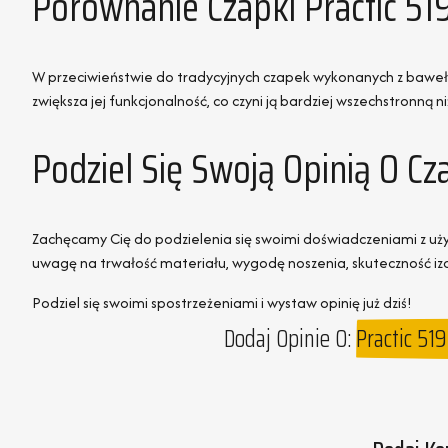
Porównanie Czapki Practic 5
W przeciwieństwie do tradycyjnych czapek wykonanych z bawełny
zwiększa jej funkcjonalność, co czyni ją bardziej wszechstronną 
Podziel Się Swoją Opinią O Cz
Zachęcamy Cię do podzielenia się swoimi doświadczeniami z uż
uwagę na trwałość materiału, wygodę noszenia, skuteczność iz
Podziel się swoimi spostrzeżeniami i wystaw opinię już dziś!
Dodaj Opinie O:
Practic 51