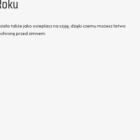
Roku
iała także jako ocieplacz na szyję, dzięki czemu możesz łatwo
 ochronę przed zimnem.