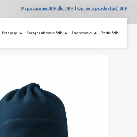
Wyposażenie BHP dla FIRM
|
Opinie o produktach BHP
Przepisy
Sprzęt i ubrania BHP
Zagrożenia
Znaki BHP