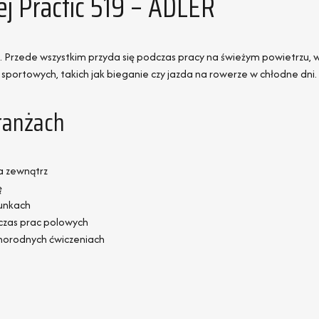
j Practic 519 – ADLER
. Przede wszystkim przyda się podczas pracy na świeżym powietrzu, w
 sportowych, takich jak bieganie czy jazda na rowerze w chłodne dni.
ranżach
a zewnątrz
ę
runkach
czas prac polowych
żnorodnych ćwiczeniach