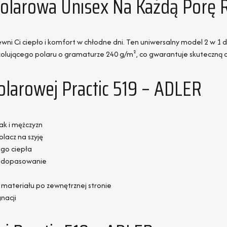
 Polarowa Unisex Na Każdą Porę 
i Ci ciepło i komfort w chłodne dni. Ten uniwersalny model 2 w 1 dz
izolującego polaru o gramaturze 240 g/m², co gwarantuje skuteczną
olarowej Practic 519 – ADLER
ak i mężczyzn
lacz na szyję
go ciepła
ne dopasowanie
materiału po zewnętrznej stronie
nacji