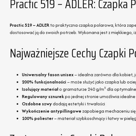
Practic 519 – ADLER: Czapka
Practic 519 – ADLER
to praktyczna czapka polarowa, która zapewn
dostosować ją do swoich potrzeb. Wykonana jest z miękkiego, 
Najważniejsze Cechy Czapki P
Uniwersalny fason unisex
– idealna zarówno dla kobiet, j
200% funkcjonalności
– może służyć jako czapka lub ociep
Izolujący materiał
o gramaturze 240 g/m² dla optymalne
Regulowany sznurek
po jednej stronie umożliwia ideal
Ozdobne szwy
dodają estetyki i trwałości
Wykończenie antypillingowe
zapobiega mechaceniu się 
100% poliester
– materiał szybkoschnący i łatwy w pielęg