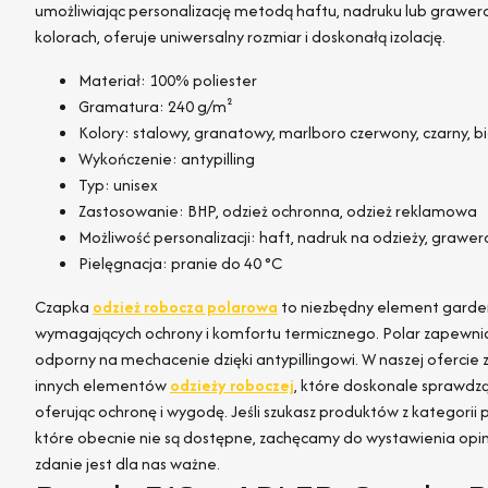
umożliwiając personalizację metodą haftu, nadruku lub graw
kolorach, oferuje uniwersalny rozmiar i doskonałą izolację.
Materiał: 100% poliester
Gramatura: 240 g/m²
Kolory: stalowy, granatowy, marlboro czerwony, czarny, 
Wykończenie: antypilling
Typ: unisex
Zastosowanie: BHP, odzież ochronna, odzież reklamowa
Możliwość personalizacji: haft, nadruk na odzieży, grawe
Pielęgnacja: pranie do 40 °C
Czapka
odzież robocza polarowa
to niezbędny element garde
wymagających ochrony i komfortu termicznego. Polar zapewnia do
odporny na mechacenie dzięki antypillingowi. W naszej ofercie 
innych elementów
odzieży roboczej
, które doskonale sprawdzą 
oferując ochronę i wygodę. Jeśli szukasz produktów z kategorii 
które obecnie nie są dostępne, zachęcamy do wystawienia opin
zdanie jest dla nas ważne.