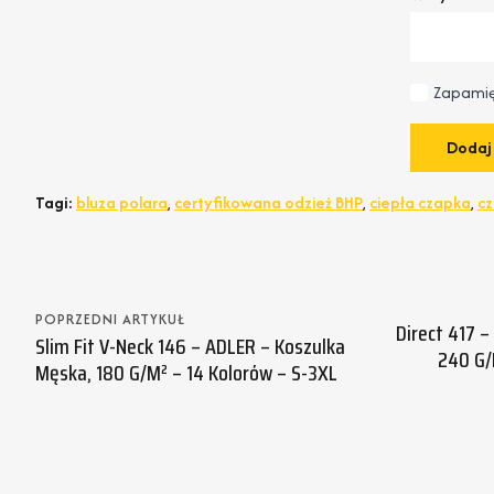
Zapamię
Tagi:
bluza polara
,
certyfikowana odzież BHP
,
ciepła czapka
,
c
POPRZEDNI ARTYKUŁ
Direct 417 –
Slim Fit V-Neck 146 – ADLER – Koszulka
240 G/
Męska, 180 G/m² – 14 Kolorów – S-3XL