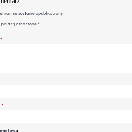
omentarz
email nie zostanie opublikowany.
pola są oznaczone
*
*
l
*
ternetowa