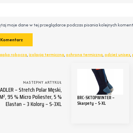
taj moje dane w tej przeglądarce podczas pisania kolejnych koment
zapka robocza
,
izolacja termiczna
,
ochrona termiczna
,
odzież unisex
,
NASTEPNY ARTYKUŁ
 ADLER – Stretch Polar Męski,
m², 95 % Micro Poliester, 5 %
BRC-SKTOPWINTER –
Elastan – 3 Kolory – S-3XL
Skarpety – S-XL