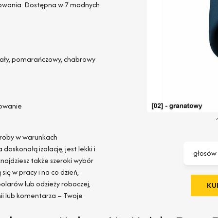
erowania. Dostępna w 7 modnych
biały, pomarańczowy, chabrowy
rowanie
roby w warunkach
skonałą izolację, jest lekki i
głosów
znajdziesz także szeroki wybór
się w pracy i na co dzień,
polarów lub odzieży roboczej,
KUP
ii lub komentarza – Twoje