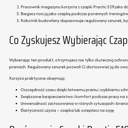
Pracownik magazynu korzysta z czapki Practic 519 jako 
Biegacz nosi ją jako czapkę podczas porannych treningów j
Robotnik budowlany dopasowuje regulowany sznurek, by 
Co Zyskujesz Wybierając Czap
Wybierając ten produkt, otrzymujesz nie tylko skuteczną ochr
praniach. Regulowany sznurek pozwoli Ci dostosować ją do swoj
Korzyści praktyczne obejmują:
Oszczędność czasu dzięki łatwemu praniu i szybkiemu schn
Zwiększone bezpieczeństwo i komfort podczas pracy na 
Uniwersalność zastosowania w różnych sytuacjach i branż
Elastyczność użycia – czapka lub ocieplacz na szyję