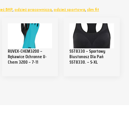
ież BHP
,
odzież pracownicza
,
odzież sportowa
,
slim fit
RUVEX-CHEM3200 –
SST8330 – Sportowy
Rękawice Ochronne U-
Biustonosz Dla Pań
Chem 3200 – 7-11
SST8330. – S-XL