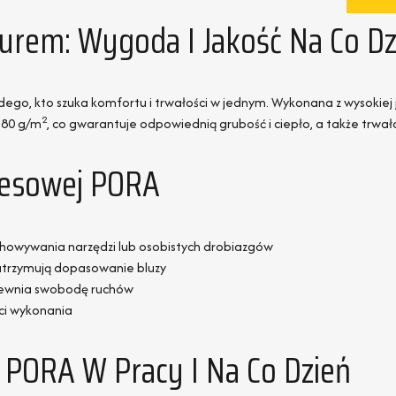
urem: Wygoda I Jakość Na Co Dz
ego, kto szuka komfortu i trwałości w jednym. Wykonana z wysokiej
2
 280 g/m
, co gwarantuje odpowiednią grubość i ciepło, a także trwa
resowej PORA
chowywania narzędzi lub osobistych drobiazgów
i utrzymują dopasowanie bluzy
apewnia swobodę ruchów
ści wykonania
 PORA W Pracy I Na Co Dzień