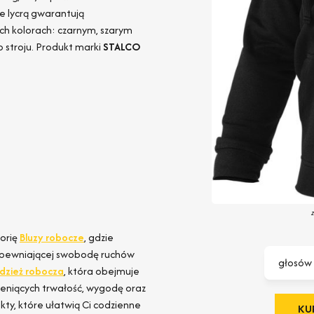
e lycrą gwarantują
ch kolorach: czarnym, szarym
 stroju. Produkt marki
STALCO
gorię
Bluzy robocze
, gdzie
 zapewniającej swobodę ruchów
głosów
dzież robocza
, która obejmuje
ceniących trwałość, wygodę oraz
kty, które ułatwią Ci codzienne
KUP