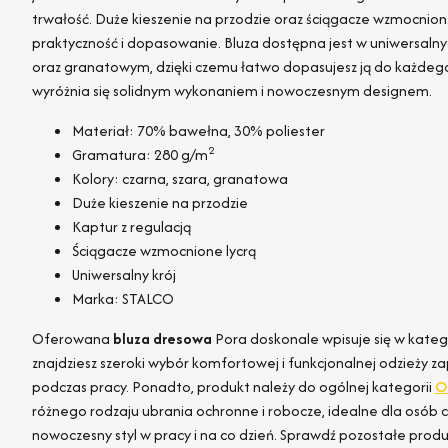
trwałość. Duże kieszenie na przodzie oraz ściągacze wzmocnion
praktyczność i dopasowanie. Bluza dostępna jest w uniwersalny
oraz granatowym, dzięki czemu łatwo dopasujesz ją do każdego
wyróżnia się solidnym wykonaniem i nowoczesnym designem.
Materiał: 70% bawełna, 30% poliester
2
Gramatura: 280 g/m
Kolory: czarna, szara, granatowa
Duże kieszenie na przodzie
Kaptur z regulacją
Ściągacze wzmocnione lycrą
Uniwersalny krój
Marka: STALCO
Oferowana
bluza dresowa
Pora doskonale wpisuje się w kate
znajdziesz szeroki wybór komfortowej i funkcjonalnej odzieży
podczas pracy. Ponadto, produkt należy do ogólnej kategorii
O
różnego rodzaju ubrania ochronne i robocze, idealne dla osób 
nowoczesny styl w pracy i na co dzień. Sprawdź pozostałe produ