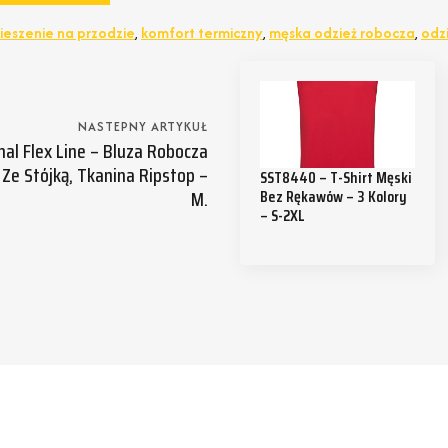
ieszenie na przodzie
,
komfort termiczny
,
męska odzież robocza
,
odz
NASTEPNY ARTYKUŁ
nal Flex Line – Bluza Robocza
e Stójką, Tkanina Ripstop –
SST8440 – T-Shirt Męski
M.
Bez Rękawów – 3 Kolory
– S-2XL