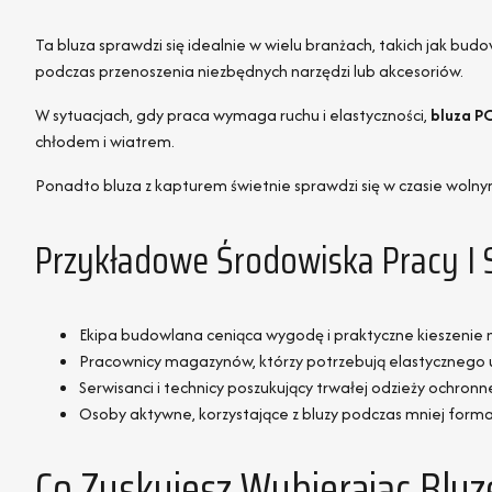
Ta bluza sprawdzi się idealnie w wielu branżach, takich jak 
podczas przenoszenia niezbędnych narzędzi lub akcesoriów.
W sytuacjach, gdy praca wymaga ruchu i elastyczności,
bluza P
chłodem i wiatrem.
Ponadto bluza z kapturem świetnie sprawdzi się w czasie wolny
Przykładowe Środowiska Pracy I 
Ekipa budowlana ceniąca wygodę i praktyczne kieszenie 
Pracownicy magazynów, którzy potrzebują elastycznego u
Serwisanci i technicy poszukujący trwałej odzieży ochronn
Osoby aktywne, korzystające z bluzy podczas mniej form
Co Zyskujesz Wybierając Blu