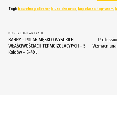
Tagi:
bawełna poliester
,
bluza dresowa
,
kapelusz z kapturem
,
k
POPRZEDNI ARTYKUŁ
BARRY – POLAR MĘSKI O WYSOKICH
Professio
WŁAŚCIWOŚCIACH TERMOIZOLACYJYCH – 5
Wzmacniana Z
Koloów – S-4XL.