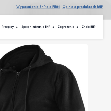
Wyposażenie BHP dla FIRM
|
Opinie o produktach BHP
Przepisy
Sprzęt i ubrania BHP
Zagrożenia
Znaki BHP