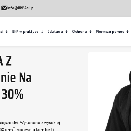
Info@BHP4all.pl
ci
BHP w praktyce
Edukacja
Ochrona
Pierwsza pomoc
 Z
nie Na
, 30%
niejsze dni. Wykonana z wysokiej
2
280 g/m
, zapewnia komfort i