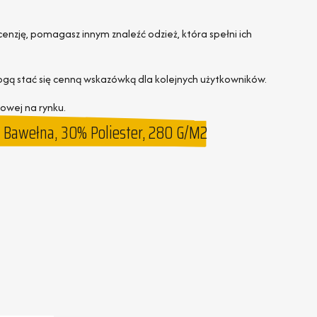
cenzję, pomagasz innym znaleźć odzież, która spełni ich
ogą stać się cenną wskazówką dla kolejnych użytkowników.
owej na rynku.
Bawełna, 30% Poliester, 280 G/m2