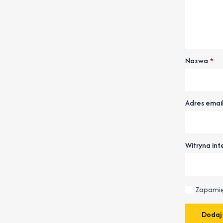
Nazwa
*
Adres emai
Witryna in
Zapamię