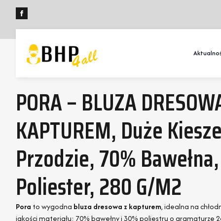
Aktualnoś
PORA – BLUZA DRESOWA
KAPTUREM, Duże Kiesze
Przodzie, 70% Bawełna
Poliester, 280 G/m2
Pora
to wygodna
bluza dresowa z kapturem
, idealna na chłod
jakości materiału: 70% bawełny i 30% poliestru o gramaturze 