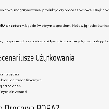
budownictwo, magazynowanie, produkcja czy prace serwisowe. Dzięki 
ORA z kapturem
będzie świetnym wsparciem. Możesz ją nosić również
m, na spacerach czy podczas aktywności sportowych, gwarantując ko
Scenariusze Użytkowania
na narzędzia
bioru do zadań fizycznych
ej na co dzień
alnych aktywności
zę Dresową PORA?