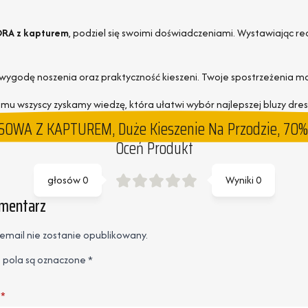
ORA z kapturem
, podziel się swoimi doświadczeniami. Wystawiając re
 wygodę noszenia oraz praktyczność kieszeni. Twoje spostrzeżenia m
mu wszyscy zyskamy wiedzę, która ułatwi wybór najlepszej bluzy dres
OWA Z KAPTUREM, Duże Kieszenie Na Przodzie, 70% 
Oceń Produkt
głosów
0
Wyniki
0
omentarz
email nie zostanie opublikowany.
pola są oznaczone
*
*