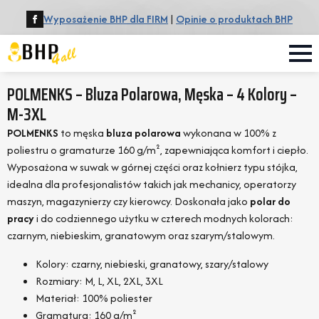
Wyposażenie BHP dla FIRM
|
Opinie o produktach BHP
POLMENKS – Bluza Polarowa, Męska – 4 Kolory –
M-3XL
POLMENKS
to męska
bluza polarowa
wykonana w 100% z
poliestru o gramaturze 160 g/m², zapewniająca komfort i ciepło.
Wyposażona w suwak w górnej części oraz kołnierz typu stójka,
idealna dla profesjonalistów takich jak mechanicy, operatorzy
maszyn, magazynierzy czy kierowcy. Doskonała jako
polar do
pracy
i do codziennego użytku w czterech modnych kolorach:
czarnym, niebieskim, granatowym oraz szarym/stalowym.
Kolory: czarny, niebieski, granatowy, szary/stalowy
Rozmiary: M, L, XL, 2XL, 3XL
Materiał: 100% poliester
Gramatura: 160 g/m²