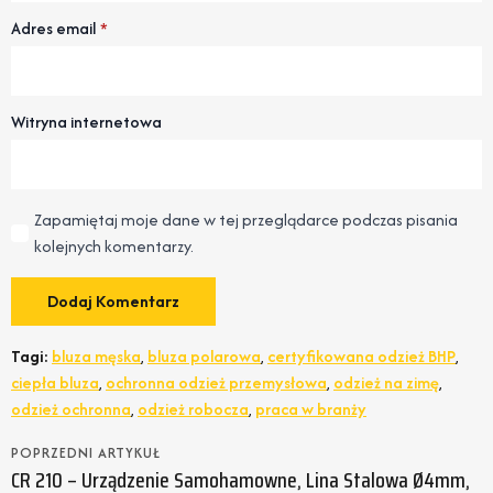
Adres email
*
Witryna internetowa
Zapamiętaj moje dane w tej przeglądarce podczas pisania
kolejnych komentarzy.
Tagi:
bluza męska
,
bluza polarowa
,
certyfikowana odzież BHP
,
ciepła bluza
,
ochronna odzież przemysłowa
,
odzież na zimę
,
odzież ochronna
,
odzież robocza
,
praca w branży
POPRZEDNI ARTYKUŁ
CR 210 – Urządzenie Samohamowne, Lina Stalowa Ø4mm,