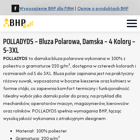
Wyposażenie BHP dla FIRM
|
Opinie o produktach BHP
POLLADYDS – Bluza Polarowa, Damska – 4 Kolory –
S-3XL
POLLADYDS
to damska bluza polarowa wykonana w 100% z
poliestru o gramaturze 220 g/m², dostępna w czterech kolorach i
rozmiarach od S do 3XL. Bluza polar zapinana jest na praktyczny
różowy suwak, wyposażona w boczne kieszenie oraz kołnierz w
formie stójki, co zapewnia komfort termiczny i funkcjonalność.
Idealny wybór jako damski polar do pracy, na przykład dla
mechaników, operatorów maszyn, magazynierów, kierowców
oraz rolników. POLLADYDS spełnia wymagania BHP, łącząc
wysoką jakość wykonania z atrakcyjnym designem.
Materiał: 100% poliester
Gramatura: 220 g/m²