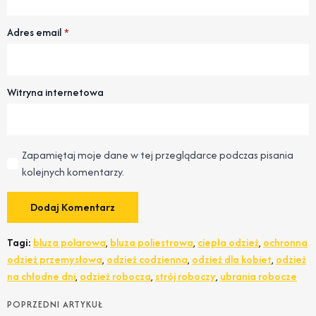
Adres email
*
Witryna internetowa
Zapamiętaj moje dane w tej przeglądarce podczas pisania
kolejnych komentarzy.
Tagi:
bluza polarowa
,
bluza poliestrowa
,
ciepła odzież
,
ochronna
odzież przemysłowa
,
odzież codzienna
,
odzież dla kobiet
,
odzież
na chłodne dni
,
odzież robocza
,
strój roboczy
,
ubrania robocze
POPRZEDNI ARTYKUŁ