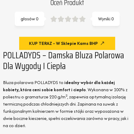
Oceń Produkt
głosów
0
Wyniki
0
KUP TERAZ - W Sklepie Kams BHP
POLLADYDS – Damska Bluza Polarowa
Dla Wygody I Ciepła
Bluza polarowa POLLADYDS to
idealny wybór dla każdej
kobiety, która ceni sobie komfort i ciepło
. Wykonana w 100% z
2
poliestru o gramaturze 220 g/m
, zapewnia optymalną izolację
termiczną podczas chłodniejszych dni. Zapinana na suwak z
funkcjonalnym kołnierzem w formie stójki oraz wyposażona w
dwie boczne kieszenie, spełni oczekiwania zarówno w pracy, jak i
na co dzień.