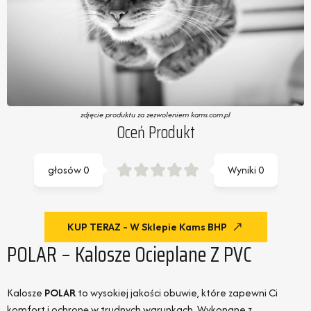
zdjęcie produktu za zezwoleniem kams.com.pl
Oceń Produkt
głosów
0
Wyniki
0
KUP TERAZ - W Sklepie Kams BHP
POLAR – Kalosze Ocieplane Z PVC
Kalosze
POLAR
to wysokiej jakości obuwie, które zapewni Ci
komfort i ochronę w trudnych warunkach. Wykonane z