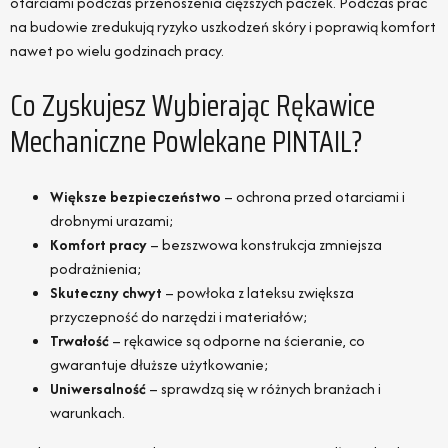
otarciami podczas przenoszenia cięższych paczek. Podczas prac
na budowie zredukują ryzyko uszkodzeń skóry i poprawią komfort
nawet po wielu godzinach pracy.
Co Zyskujesz Wybierając Rękawice
Mechaniczne Powlekane PINTAIL?
Większe bezpieczeństwo
– ochrona przed otarciami i
drobnymi urazami;
Komfort pracy
– bezszwowa konstrukcja zmniejsza
podrażnienia;
Skuteczny chwyt
– powłoka z lateksu zwiększa
przyczepność do narzędzi i materiałów;
Trwałość
– rękawice są odporne na ścieranie, co
gwarantuje dłuższe użytkowanie;
Uniwersalność
– sprawdzą się w różnych branżach i
warunkach.