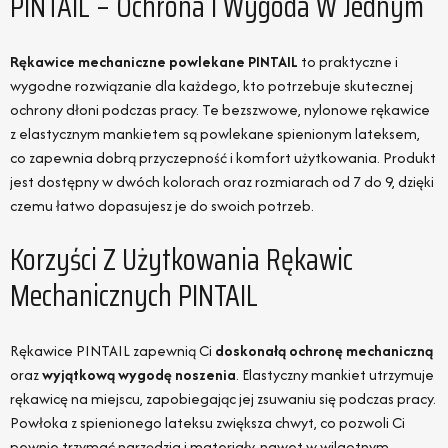
PINTAIL – Ochrona I Wygoda W Jednym
Rękawice mechaniczne powlekane PINTAIL
to praktyczne i
wygodne rozwiązanie dla każdego, kto potrzebuje skutecznej
ochrony dłoni podczas pracy. Te bezszwowe, nylonowe rękawice
z elastycznym mankietem są powlekane spienionym lateksem,
co zapewnia dobrą przyczepność i komfort użytkowania. Produkt
jest dostępny w dwóch kolorach oraz rozmiarach od 7 do 9, dzięki
czemu łatwo dopasujesz je do swoich potrzeb.
Korzyści Z Użytkowania Rękawic
Mechanicznych PINTAIL
Rękawice PINTAIL zapewnią Ci
doskonałą ochronę mechaniczną
oraz
wyjątkową wygodę noszenia
. Elastyczny mankiet utrzymuje
rękawicę na miejscu, zapobiegając jej zsuwaniu się podczas pracy.
Powłoka z spienionego lateksu zwiększa chwyt, co pozwoli Ci
pewnie trzymać narzędzia i materiały, nawet w wilgotnym