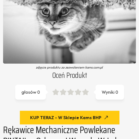
zdjęcie produktu za zezwoleniem kams.com.pl
Oceń Produkt
głosów
0
Wyniki
0
KUP TERAZ - W Sklepie Kams BHP
Rękawice Mechaniczne Powlekane