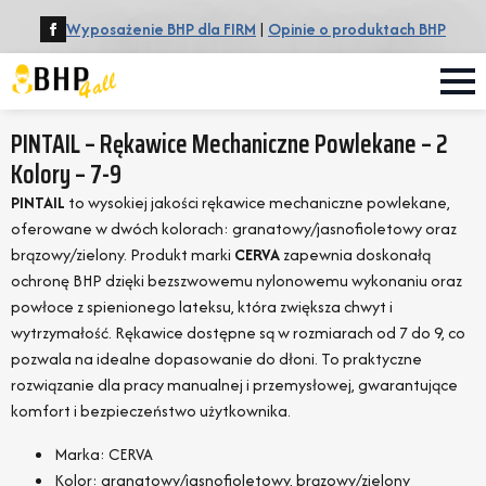
Wyposażenie BHP dla FIRM
|
Opinie o produktach BHP
PINTAIL – Rękawice Mechaniczne Powlekane – 2
Kolory – 7-9
PINTAIL
to wysokiej jakości rękawice mechaniczne powlekane,
oferowane w dwóch kolorach: granatowy/jasnofioletowy oraz
brązowy/zielony. Produkt marki
CERVA
zapewnia doskonałą
ochronę BHP dzięki bezszwowemu nylonowemu wykonaniu oraz
powłoce z spienionego lateksu, która zwiększa chwyt i
wytrzymałość. Rękawice dostępne są w rozmiarach od 7 do 9, co
pozwala na idealne dopasowanie do dłoni. To praktyczne
rozwiązanie dla pracy manualnej i przemysłowej, gwarantujące
komfort i bezpieczeństwo użytkownika.
Marka: CERVA
Kolor: granatowy/jasnofioletowy, brązowy/zielony