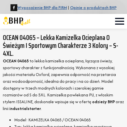
Wyposażenie BHP dla FIRM
|
Opinie o produktach BHP
OCEAN 04065 – Lekka Kamizelka Ocieplana O
Świeżym I Sportowym Charakterze 3 Kolory – S-
4XL.
OCEAN 04065
to lekka kamizelka ocieplana, łącząca świeży,
sportowy charakter z funkcjonalnością. Wykonana z wysokiej
jakości materiału Oxford, zapewnia odporność na przetarcia
oraz wodoodporność, idealna do pracy i na co dzień. Model
dostępny w trzech modnych kolorach i szerokiej gamie
rozmiarów od S do 5XL. Kamizelka powlekana PU, z włoskim
stylem ISSALINE, doskonale wpisuje się w ofertę
odzieży BHP
oraz
linii
industrialstarter
.
Model: KAMIZELKA 04065 / OCEAN 04065
Typ: lekka kamizelka ocieplana, kamizelka sportowa