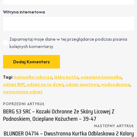
Witryna internetowa
Zapamiętaj moje dane w tej przeglądarce podczas pisania
kolejnych komentarzy.
Tagi:
kamizelka robocza
,
lekka kurtka
,
ocieplana kamizelka
,
odzież BHP
,
odzież na co dzień
,
odzież sportowa
,
wodoodporna
,
wzmocniona odzież
POPRZEDNI ARTYKUŁ
BERG S3 SRC – Kozaki Ochronne Ze Skóry Licowej Z
Podnoskiem, Ocieplane Kożuchem – 39-47
NASTEPNY ARTYKUŁ
BLUNDER 04714 – Dwustronna Kurtka Odblaskowa 2 Kolory