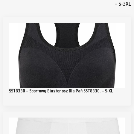
– S-3XL
SST8330 – Sportowy Biustonosz Dla Pań SST8330. – S-XL