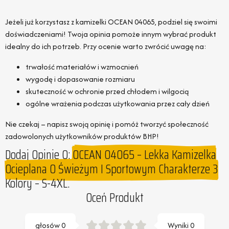
Jeżeli już korzystasz z kamizelki OCEAN 04065, podziel się swoimi
doświadczeniami! Twoja opinia pomoże innym wybrać produkt
idealny do ich potrzeb. Przy ocenie warto zwrócić uwagę na:
trwałość materiałów i wzmocnień
wygodę i dopasowanie rozmiaru
skuteczność w ochronie przed chłodem i wilgocią
ogólne wrażenia podczas użytkowania przez cały dzień
Nie czekaj – napisz swoją opinię i pomóż tworzyć społeczność
zadowolonych użytkowników produktów BHP!
Dodaj Opinie O:
OCEAN 04065 – Lekka Kamizelka
Ocieplana O Świeżym I Sportowym Charakterze 3
Kolory – S-4XL.
Oceń Produkt
głosów
0
Wyniki
0