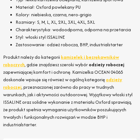
Materiał: Oxford powlekany PU
Kolory: niebieska, czarna, nero-grigio
Rozmiary: S, M, L, XL, 2XL, 3XL, 4XL, 5XL
Charakterystyka: wodoodporna, odporna na przetarcia
Styl: włoski styl ISSALINE
Zastosowanie: odzież robocza, BHP, industrialstarter
Produkt należy do kategorii
kamizelek i bezrękawników
roboczych
, gdzie znajdziesz szeroki wybór
odzieży roboczej
zapewniającej komfort i ochronę. Kamizelka OCEAN 04065
doskonale wpisuje się również w ogólną kategorię
odzieży
roboczej
, przeznaczonej zarówno do pracy w trudnych
warunkach, jak i aktywności outdoorowej. Wyjątkowy włoski styl
ISSALINE oraz solidne wykonanie z materiału Oxford sprawiają,
że produkt spełnia wymagania użytkowników poszukujących
trwałych i funkcjonalnych rozwiązań w modzie BHP i
industrialstarter.