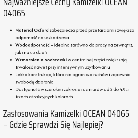
Najważniejsze Cechy Kamizelki OCEAN
04065
Materiał Oxford
zabezpiecza przed przetarciami i zwiększa
odporność na uszkodzenia
Wodoodporność
– idealna zarówno do pracy na zewnątrz,
jak i na co dzień
Wzmocnienia podszewki
w centralnej części zwiększają
trwałość nawet przy intensywnym użytkowaniu
Lekka konstrukcja, która nie ogranicza ruchów i zapewnia
swobodę działania
Dostępność w szerokim zakresie rozmiarów od S do 4XL i
trzech atrakcyjnych kolorach
Zastosowania Kamizelki OCEAN 04065
– Gdzie Sprawdzi Się Najlepiej?