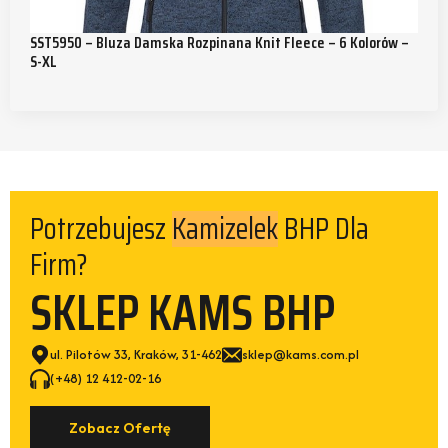
SST5950 – Bluza Damska Rozpinana Knit Fleece – 6 Kolorów –
S-XL
Potrzebujesz
BHP Dla
Kamizelek
Firm?
SKLEP KAMS BHP
ul. Pilotów 33, Kraków, 31-462
sklep@kams.com.pl
(+48) 12 412-02-16
Zobacz Ofertę