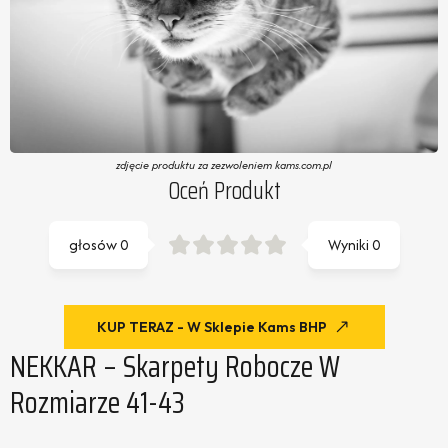
zdjęcie produktu za zezwoleniem kams.com.pl
Oceń Produkt
głosów
0
Wyniki
0
KUP TERAZ - W Sklepie Kams BHP
NEKKAR – Skarpety Robocze W
Rozmiarze 41-43