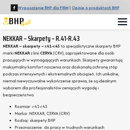
Wyposażenie BHP dla FIRM
|
Opinie o produktach BHP
NEKKAR – Skarpety – R.41-R.43
NEKKAR – skarpety – r.41-r.43
to specjalistyczne skarpety BHP
marki
NEKKAR
z linii
CERVA
(CRV), zaprojektowane dla osób
pracujących w wymagających warunkach. Skarpety gwarantują
maksymalny komfort noszenia oraz doskonałą ochronę stóp
podczas intensywnych i ekstremalnych obciążeń. Ich unikalne,
niemal niewyczuwalne wykończenie sprawia, że są idealnym
wyborem dla profesjonalistów ceniących wygodę i
bezpieczeństwo.
Rozmiar: r.41-r.43
Marka: NEKKAR, CERVA (CRV)
Rodzaj: skarpety BHP
Przeznaczenie: do pracy w trudnych warunkach