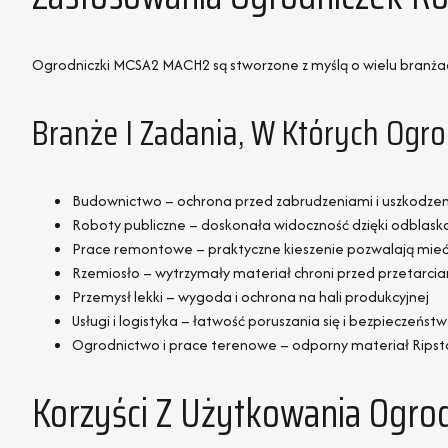
Ogrodniczki MCSA2 MACH2 są stworzone z myślą o wielu branżach 
Branże I Zadania, W Których Ogr
Budownictwo – ochrona przed zabrudzeniami i uszkodzeni
Roboty publiczne – doskonała widoczność dzięki odblask
Prace remontowe – praktyczne kieszenie pozwalają mieć 
Rzemiosło – wytrzymały materiał chroni przed przetarcia
Przemysł lekki – wygoda i ochrona na hali produkcyjnej
Usługi i logistyka – łatwość poruszania się i bezpieczeńs
Ogrodnictwo i prace terenowe – odporny materiał Ripsto
Korzyści Z Użytkowania Ogr