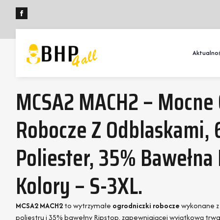
Aktualnoś
MCSA2 MACH2 – Mocne 
Robocze Z Odblaskami,
Poliester, 35% Bawełna 
Kolory – S-3XL.
MCSA2 MACH2
to wytrzymałe
ogrodniczki robocze
wykonane z 
poliestru i 35% bawełny Ripstop, zapewniającej wyjątkową trwa