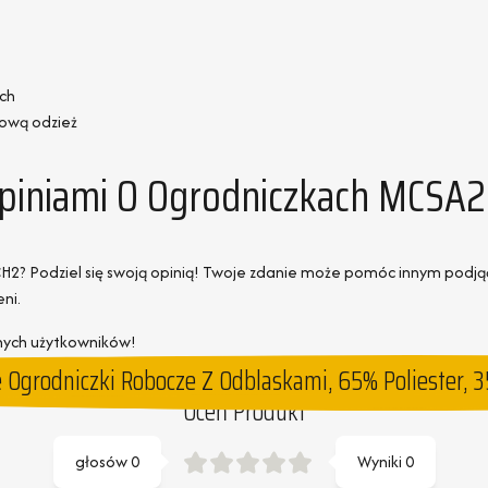
ach
nową odzież
 Opiniami O Ogrodniczkach MCSA
H2? Podziel się swoją opinią! Twoje zdanie może pomóc innym podjąć
ni.
onych użytkowników!
grodniczki Robocze Z Odblaskami, 65% Poliester, 35
Oceń Produkt
głosów
0
Wyniki
0