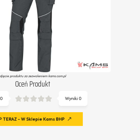
zdjęcie produktu za zezwoleniem kams.com.pl
Oceń Produkt
0
Wyniki
0
 TERAZ - W Sklepie Kams BHP