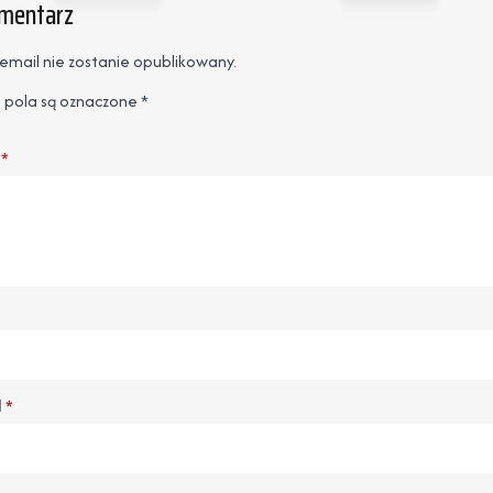
omentarz
email nie zostanie opublikowany.
pola są oznaczone
*
*
l
*