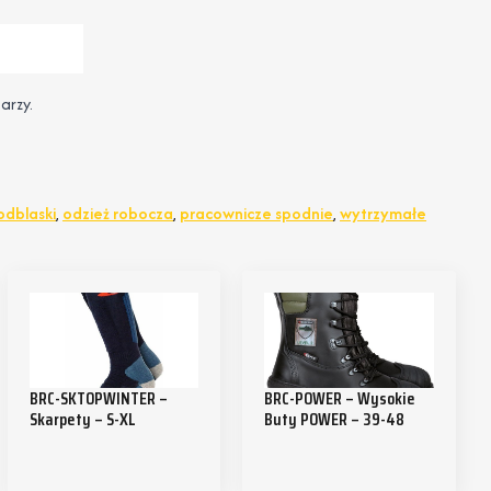
arzy.
odblaski
,
odzież robocza
,
pracownicze spodnie
,
wytrzymałe
BRC-SKTOPWINTER –
BRC-POWER – Wysokie
Skarpety – S-XL
Buty POWER – 39-48