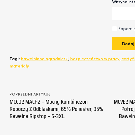
Witryna in
Zapamię
Tagi:
bawełniane ogrodniczki
,
bezpieczeństwo w pracy
,
certyf
materiały
POPRZEDNI ARTYKUŁ
MCCO2 MACH2 – Mocny Kombinezon
MCVE2 MA
Roboczy Z Odblaskami, 65% Poliester, 35%
Potró
Bawełna Ripstop – S-3XL.
Bawełna