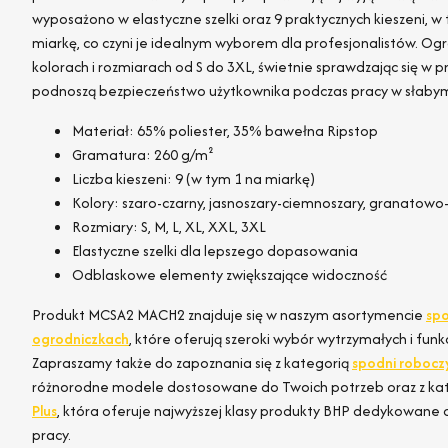
wyposażono w elastyczne szelki oraz 9 praktycznych kieszeni, w
miarkę, co czyni je idealnym wyborem dla profesjonalistów. Ogr
kolorach i rozmiarach od S do 3XL, świetnie sprawdzając się w 
podnoszą bezpieczeństwo użytkownika podczas pracy w słabym
Materiał: 65% poliester, 35% bawełna Ripstop
Gramatura: 260 g/m²
Liczba kieszeni: 9 (w tym 1 na miarkę)
Kolory: szaro-czarny, jasnoszary-ciemnoszary, granatowo
Rozmiary: S, M, L, XL, XXL, 3XL
Elastyczne szelki dla lepszego dopasowania
Odblaskowe elementy zwiększające widoczność
Produkt MCSA2 MACH2 znajduje się w naszym asortymencie
spo
ogrodniczkach
, które oferują szeroki wybór wytrzymałych i fun
Zapraszamy także do zapoznania się z kategorią
spodni robocz
różnorodne modele dostosowane do Twoich potrzeb oraz z ka
Plus
, która oferuje najwyższej klasy produkty BHP dedykowa
pracy.