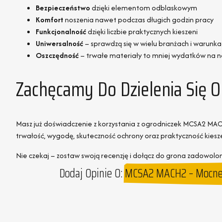
Bezpieczeństwo
dzięki elementom odblaskowym
Komfort
noszenia nawet podczas długich godzin pracy
Funkcjonalność
dzięki liczbie praktycznych kieszeni
Uniwersalność
– sprawdzą się w wielu branżach i warunk
Oszczędność
– trwałe materiały to mniej wydatków na 
Zachęcamy Do Dzielenia Się
Masz już doświadczenie z korzystania z ogrodniczek MCSA2 MAC
trwałość, wygodę, skuteczność ochrony oraz praktyczność kiesze
Nie czekaj – zostaw swoją recenzję i dołącz do grona zadowol
Dodaj Opinie O:
MCSA2 MACH2 – Mocne O