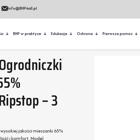
Info@BHP4all.pl
ci
BHP w praktyce
Edukacja
Ochrona
Pierwsza pomoc
Ogrodniczki
 65%
Ripstop – 3
wysokiej jakości mieszanki 65%
łość i komfort. Model