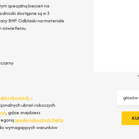
 tym specjalną kieszeń na
odniczki dostępne są w 3
pracy BHP. Odbłaski na materiale
 oświetleniu.
-czarny
dni roboczych –
głosów
kcjonalnych ubrań roboczych.
ych
, gdzie znajdziesz
KUP
tegorią
spodni roboczych Delta
ne do wymagających warunków