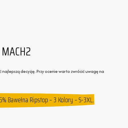
2 MACH2
 najlepszą decyzję. Przy ocenie warto zwrócić uwagę na
% Bawełna Ripstop – 3 Kolory – S-3XL.