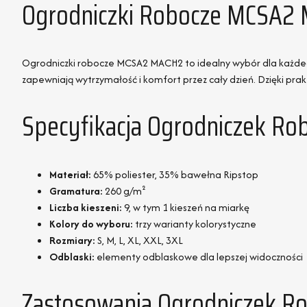
Ogrodniczki Robocze MCSA2 
Ogrodniczki robocze MCSA2 MACH2 to idealny wybór dla każde
zapewniają wytrzymałość i komfort przez cały dzień. Dzięki pra
Specyfikacja Ogrodniczek R
Materiał:
65% poliester, 35% bawełna Ripstop
Gramatura:
260 g/m²
Liczba kieszeni:
9, w tym 1 kieszeń na miarkę
Kolory do wyboru:
trzy warianty kolorystyczne
Rozmiary:
S, M, L, XL, XXL, 3XL
Odblaski:
elementy odblaskowe dla lepszej widoczności
Zastosowania Ogrodniczek 