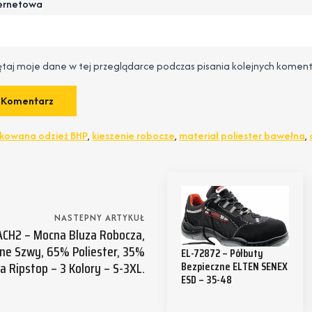
ternetowa
taj moje dane w tej przeglądarce podczas pisania kolejnych koment
ikowana odzież BHP
,
kieszenie robocze
,
materiał poliester bawełna
,
NASTEPNY ARTYKUŁ
CH2 – Mocna Bluza Robocza,
jne Szwy, 65% Poliester, 35%
EL-72872 – Półbuty
 Ripstop – 3 Kolory – S-3XL.
Bezpieczne ELTEN SENEX
ESD – 35-48