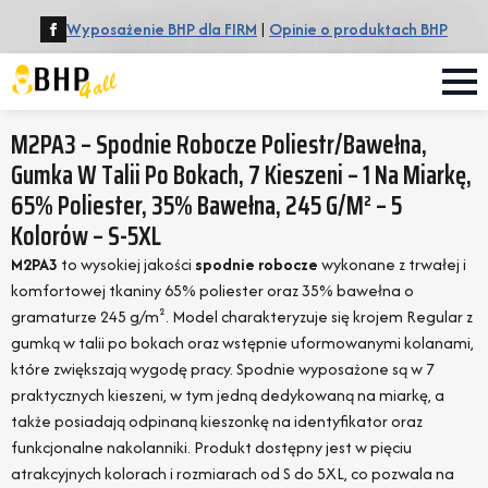
Wyposażenie BHP dla FIRM
|
Opinie o produktach BHP
M2PA3 – Spodnie Robocze Poliestr/bawełna,
Gumka W Talii Po Bokach, 7 Kieszeni – 1 Na Miarkę,
65% Poliester, 35% Bawełna, 245 G/m² – 5
Kolorów – S-5XL
M2PA3
to wysokiej jakości
spodnie robocze
wykonane z trwałej i
komfortowej tkaniny 65% poliester oraz 35% bawełna o
gramaturze 245 g/m². Model charakteryzuje się krojem Regular z
gumką w talii po bokach oraz wstępnie uformowanymi kolanami,
które zwiększają wygodę pracy. Spodnie wyposażone są w 7
praktycznych kieszeni, w tym jedną dedykowaną na miarkę, a
także posiadają odpinaną kieszonkę na identyfikator oraz
funkcjonalne nakolanniki. Produkt dostępny jest w pięciu
atrakcyjnych kolorach i rozmiarach od S do 5XL, co pozwala na