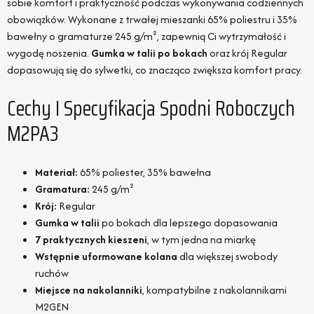
sobie komfort i praktyczność podczas wykonywania codziennych
obowiązków. Wykonane z trwałej mieszanki 65% poliestru i 35%
bawełny o gramaturze 245 g/m², zapewnią Ci wytrzymałość i
wygodę noszenia.
Gumka w talii po bokach
oraz krój Regular
dopasowują się do sylwetki, co znacząco zwiększa komfort pracy.
Cechy I Specyfikacja Spodni Roboczych
M2PA3
Materiał:
65% poliester, 35% bawełna
Gramatura:
245 g/m²
Krój:
Regular
Gumka w talii
po bokach dla lepszego dopasowania
7 praktycznych kieszeni
, w tym jedna na miarkę
Wstępnie uformowane kolana
dla większej swobody
ruchów
Miejsce na nakolanniki
, kompatybilne z nakolannikami
M2GEN