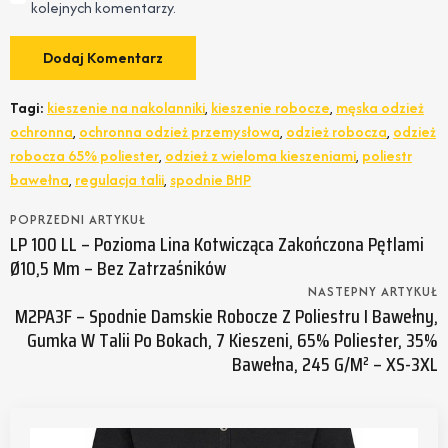
kolejnych komentarzy.
Tagi:
kieszenie na nakolanniki
,
kieszenie robocze
,
męska odzież
ochronna
,
ochronna odzież przemysłowa
,
odzież robocza
,
odzież
robocza 65% poliester
,
odzież z wieloma kieszeniami
,
poliestr
bawełna
,
regulacja talii
,
spodnie BHP
POPRZEDNI ARTYKUŁ
LP 100 LL – Pozioma Lina Kotwicząca Zakończona Pętlami
Ø10,5 Mm – Bez Zatrzaśników
NASTEPNY ARTYKUŁ
M2PA3F – Spodnie Damskie Robocze Z Poliestru I Bawełny,
Gumka W Talii Po Bokach, 7 Kieszeni, 65% Poliester, 35%
Bawełna, 245 G/m² – XS-3XL