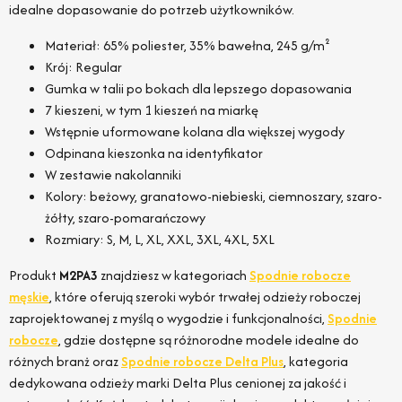
idealne dopasowanie do potrzeb użytkowników.
Materiał: 65% poliester, 35% bawełna, 245 g/m²
Krój: Regular
Gumka w talii po bokach dla lepszego dopasowania
7 kieszeni, w tym 1 kieszeń na miarkę
Wstępnie uformowane kolana dla większej wygody
Odpinana kieszonka na identyfikator
W zestawie nakolanniki
Kolory: beżowy, granatowo-niebieski, ciemnoszary, szaro-
żółty, szaro-pomarańczowy
Rozmiary: S, M, L, XL, XXL, 3XL, 4XL, 5XL
Produkt
M2PA3
znajdziesz w kategoriach
Spodnie robocze
męskie
, które oferują szeroki wybór trwałej odzieży roboczej
zaprojektowanej z myślą o wygodzie i funkcjonalności,
Spodnie
robocze
, gdzie dostępne są różnorodne modele idealne do
różnych branż oraz
Spodnie robocze Delta Plus
, kategoria
dedykowana odzieży marki Delta Plus cenionej za jakość i