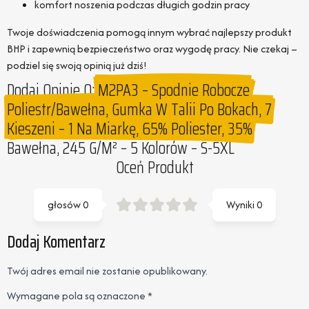
komfort noszenia podczas długich godzin pracy
Twoje doświadczenia pomogą innym wybrać najlepszy produkt
BHP i zapewnią bezpieczeństwo oraz wygodę pracy. Nie czekaj –
podziel się swoją opinią już dziś!
Dodaj Opinie O:
M2PA3 – Spodnie Robocze
Poliestr/bawełna, Gumka W Talii Po Bokach, 7
Kieszeni – 1 Na Miarkę, 65% Poliester, 35%
Bawełna, 245 G/m² – 5 Kolorów – S-5XL
Oceń Produkt
głosów
0
Wyniki
0
Dodaj Komentarz
Twój adres email nie zostanie opublikowany.
Wymagane pola są oznaczone
*