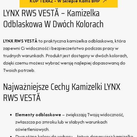
KUP TERAZ - W Sklepie Kams BHP
LYNX RWS VESTĂ – Kamizelka
Odblaskowa W Dwóch Kolorach
LYNX RWS VESTĂ
to praktyczna kamizelka odblaskowa, która
zapewni Ci widoczność i bezpieczeństwo podczas pracy w
trudnych warunkach. Produkt jest dostępny w dwóch kolorach,
dzięki czemu możesz wybrać wersję najlepiej dopasowaną do
Twoich potrzeb.
Najważniejsze Cechy Kamizelki LYNX
RWS VESTĂ
Elementy odblaskowe
– zwiększają Twoją widoczność,
zwłaszcza po zmroku lub w słabych warunkach
oświetleniowych.
Dwa różne kolory do wyboru – łatwo dopasujesz kamizelkę