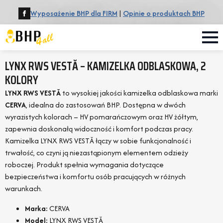
Wyposażenie BHP dla FIRM
|
Opinie o produktach BHP
LYNX RWS VESTĂ – KAMIZELKA ODBLASKOWA, 2
KOLORY
LYNX RWS VESTĂ
to wysokiej jakości kamizelka odblaskowa marki
CERVA
, idealna do zastosowań BHP. Dostępna w dwóch
wyrazistych kolorach – HV pomarańczowym oraz HV żółtym,
zapewnia doskonałą widoczność i komfort podczas pracy.
Kamizelka LYNX RWS VESTĂ łączy w sobie funkcjonalność i
trwałość, co czyni ją niezastąpionym elementem odzieży
roboczej. Produkt spełnia wymagania dotyczące
bezpieczeństwa i komfortu osób pracujących w różnych
warunkach.
Marka:
CERVA
Model:
LYNX RWS VESTĂ