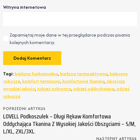
Witryna internetowa
Zapamiętaj moje dane w tej przeglądarce podczas pisania
kolejnych komentarzy.
Tagi:
bielizna funkcjonalna
,
bielizna termoaktywna
,
kalesony
robocze
,
komfort termiczny
,
komfortowa tkanina
,
obszycia
wysokiej jakości
,
odzież ochronna
,
odzież oddychająca
,
odzież
robocza
POPRZEDNI ARTYKUŁ
LOVELL Podkoszulek – Długi Rękaw Komfortowa
Oddychająca Tkanina Z Wysokiej Jakości Obszyciami – S/M,
L/XL, 2XL/3XL.
NASTEPNY ARTYKUŁ