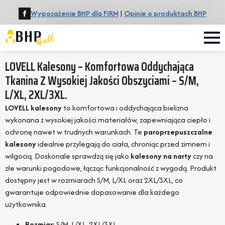
Wyposażenie BHP dla FIRM
|
Opinie o produktach BHP
LOVELL Kalesony – Komfortowa Oddychająca
Tkanina Z Wysokiej Jakości Obszyciami – S/M,
L/XL, 2XL/3XL.
LOVELL kalesony
to komfortowa i oddychająca bielizna
wykonana z wysokiej jakości materiałów, zapewniająca ciepło i
ochronę nawet w trudnych warunkach. Te
paroprzepuszczalne
kalesony
idealnie przylegają do ciała, chroniąc przed zimnem i
wilgocią. Doskonale sprawdzą się jako
kalesony na narty
czy na
złe warunki pogodowe, łącząc funkcjonalność z wygodą. Produkt
dostępny jest w rozmiarach S/M, L/XL oraz 2XL/3XL, co
gwarantuje odpowiednie dopasowanie dla każdego
użytkownika.
Rozmiar:
S/M, L/XL, 2XL/3XL