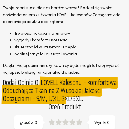
Twoje zdanie jest dla nas bardzo ważne! Podziel się swoim
doświadczeniem z używania LOVELL kalesonów. Zachęcamy do
oceniania produktu pod kątem:
trwałości i jakości materiałów
wygody i komfortu noszenia
skuteczności w utrzymaniu ciepła
ogólnej satysfakcji z użytkowania
Dzięki Twojej opinii inni użytkownicy będą mogli łatwiej wybrać
najlepszą bieliznę funkcjonalną dla siebie.
Dodaj Opinie O:
LOVELL Kalesony – Komfortowa
Oddychająca Tkanina Z Wysokiej Jakości
Obszyciami – S/M, L/XL, 2XL/3XL.
Oceń Produkt
głosów
0
Wyniki
0