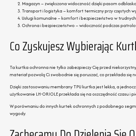
Magazyn – zwiększona widoczność dzięki pasom odblasko
Transport i logistyka – komfort termiczny przy częstych w
Usługi komunalne – komfort i bezpieczeństwo w trudny
Ochrona i bezpieczeństwo – widoczność podczas patrol
Co Zyskujesz Wybierając Kur
Ta kurtka ochronna nie tylko zabezpieczy Cię przed niekorzys
materiał pozwolą Ci swobodnie się poruszać, co przekłada się 
Dzięki zastosowaniu membrany TPU kurtka jest lekka, a jednocz
użytkowanie LH-ORIOLE przekłada się na oszczędność czasu i pie
W porównaniu do innych kurtek ochronnych z podobnego segme
wygody.
Zachęcamy Do Dzielenia Się O