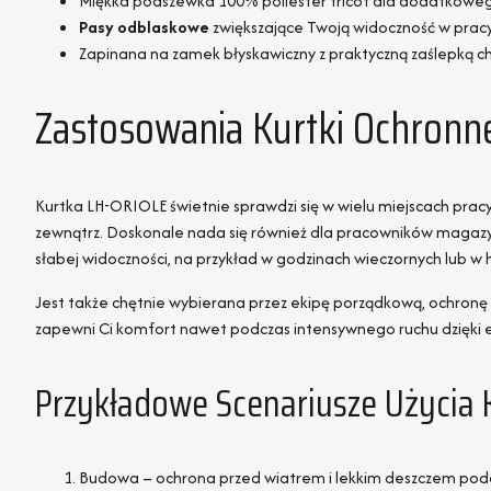
Miękka podszewka 100% poliester tricot dla dodatkowe
Pasy odblaskowe
zwiększające Twoją widoczność w prac
Zapinana na zamek błyskawiczny z praktyczną zaślepką c
Zastosowania Kurtki Ochron
Kurtka LH-ORIOLE świetnie sprawdzi się w wielu miejscach pracy
zewnątrz. Doskonale nada się również dla pracowników magazy
słabej widoczności, na przykład w godzinach wieczornych lub w 
Jest także chętnie wybierana przez ekipę porządkową, ochronę
zapewni Ci komfort nawet podczas intensywnego ruchu dzięki 
Przykładowe Scenariusze Użycia 
Budowa – ochrona przed wiatrem i lekkim deszczem podc