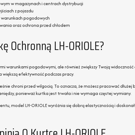
wym w magazynach i centrach dystrybucji
yjściach z pojazdu
ch warunkach pogodowych
owania oraz ochrona przed chłodem
tkę Ochronną LH-ORIOLE?
tnymi warunkami pogodowymi, ale również zwiększy Twoją widoczność 
na większą efektywność podczas pracy.
eśnie chroni przed wilgocią. To oznacza, że możesz pracować dłużej
niędzy, ponieważ kurtka jest trwała i nie wymaga częstej wymiany.
ntu, model LH-ORIOLE wyróżnia się dobrą elastycznością i doskon
pinią O Kurtce LH-ORIOLE