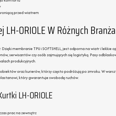
go komfortu
y
hroniącą przed wiatrem
nej LH-ORIOLE W Różnych Branża
. Dzięki membranie TPU i SOFTSHELL, jest odporna na wiatr i lekkie o
nów, serwisantów czy osób zajmujących się logistyką. Pasy odblas
halach produkcyjnych.
 obiektów oraz kurierów, którzy często podróżują po zmroku. W wars
elastanowi, który gwarantuje swobodę ruchów.
Kurtki LH-ORIOLE
zas prac na zewnątrz