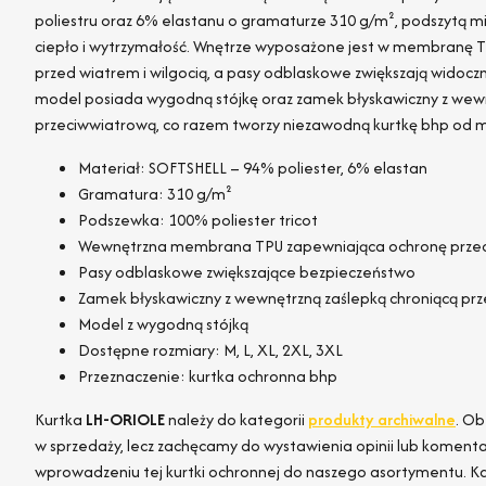
poliestru oraz 6% elastanu o gramaturze 310 g/m², podszytą 
ciepło i wytrzymałość. Wnętrze wyposażone jest w membranę TP
przed wiatrem i wilgocią, a pasy odblaskowe zwiększają widoc
model posiada wygodną stójkę oraz zamek błyskawiczny z wew
przeciwwiatrową, co razem tworzy niezawodną kurtkę bhp od m
Materiał: SOFTSHELL – 94% poliester, 6% elastan
Gramatura: 310 g/m²
Podszewka: 100% poliester tricot
Wewnętrzna membrana TPU zapewniająca ochronę prze
Pasy odblaskowe zwiększające bezpieczeństwo
Zamek błyskawiczny z wewnętrzną zaślepką chroniącą pr
Model z wygodną stójką
Dostępne rozmiary: M, L, XL, 2XL, 3XL
Przeznaczenie: kurtka ochronna bhp
Kurtka
LH-ORIOLE
należy do kategorii
produkty archiwalne
. Ob
w sprzedaży, lecz zachęcamy do wystawienia opinii lub komentar
wprowadzeniu tej kurtki ochronnej do naszego asortymentu. K