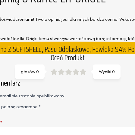
imi doświadczeniami! Twoja opinia jest dla innych bardzo cenna. Wska
wałeś kurtki. Dzięki temu stworzysz wartościową bazę informacji, kt
nna Z SOFTSHELu, Pasy Odblaskowe, Powłoka 94% Po
Oceń Produkt
głosów
0
Wyniki
0
omentarz
email nie zostanie opublikowany.
pola są oznaczone
*
*