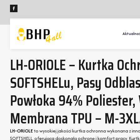
Aktualnoś
LH-ORIOLE – Kurtka Och
SOFTSHELu, Pasy Odbla
Powłoka 94% Poliester,
Membrana TPU – M-3XL
LH-ORIOLE
to wysokiej jakości kurtka ochronna wykonana z in
SOFTSHELL, oferująca doskonałą ochronę i komfort pracy. Kurt