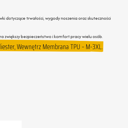
zówki dotyczące trwałości, wygody noszenia oraz skuteczności
óra zwiększy bezpieczeństwo i komfort pracy wielu osób.
liester, Wewnętrz Membrana TPU – M-3XL.