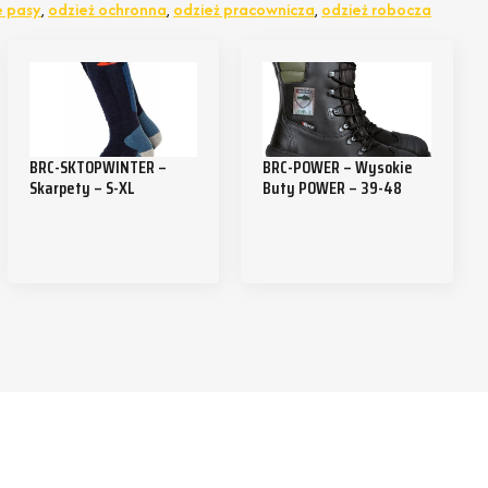
 pasy
,
odzież ochronna
,
odzież pracownicza
,
odzież robocza
BRC-SKTOPWINTER –
BRC-POWER – Wysokie
Skarpety – S-XL
Buty POWER – 39-48