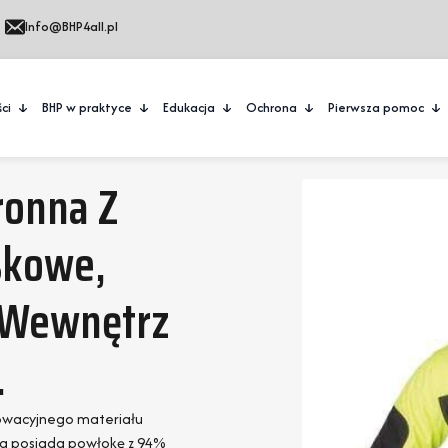
Info@BHP4all.pl
ci
BHP w praktyce
Edukacja
Ochrona
Pierwsza pomoc
ronna Z
skowe,
 Wewnętrz
.
nowacyjnego materiału
ka posiada powłokę z 94%