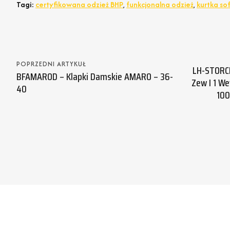
Tagi:
certyfikowana odzież BHP
,
funkcjonalna odzież
,
kurtka sof
POPRZEDNI ARTYKUŁ
LH-STORCH
BFAMAROD – Klapki Damskie AMARO – 36-
Zew I 1 We
40
100