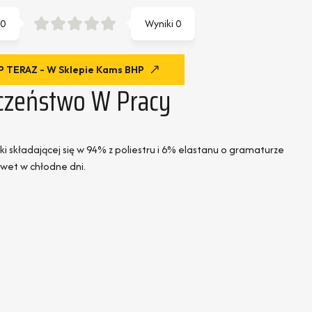
0
Wyniki
0
 TERAZ - W Sklepie Kams BHP
czeństwo W Pracy
 składającej się w 94% z poliestru i 6% elastanu o gramaturze
awet w chłodne dni.