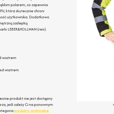
miękkim polarem, co zapewnia
U, która skutecznie chroni
zność użytkownika. Dodatkowo
nętrzną zaślepką
arki LEBER&HOLLMAN (reis).
d wiatrem
zed wiatrem
ecnie produkt nie jest dostępny
za, jeśli zależy Ci na ponownym
ategoria
produkty archiwalne