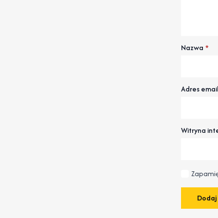
Nazwa
*
Adres emai
Witryna in
Zapamię