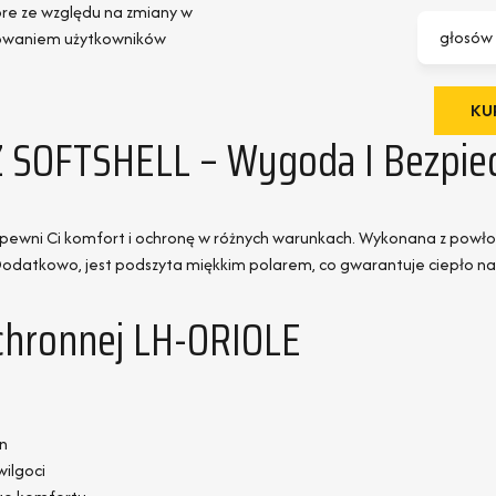
re ze względu na zmiany w
głosów
esowaniem użytkowników
KUP
Z SOFTSHELL – Wygoda I Bezpie
pewni Ci komfort i ochronę w różnych warunkach. Wykonana z powłoki
. Dodatkowo, jest podszyta miękkim polarem, co gwarantuje ciepło n
Ochronnej LH-ORIOLE
an
ilgoci