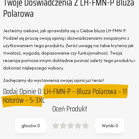
Twoje Doświadczenia Z LH-FMN-P Bluza
Polarowa
Jesteśmy ciekawi, jak sprawdziła się u Ciebie bluza LH-FMN-P.
Podziel się proszę swoją opinią i doświadczeniami związanymi z
użytkowaniem tego produktu. Zwróć uwagę na takie kryteria jak
trwałość, wygoda, dopasowanie czy funkcjonalność. Twoja
recenzja pomoże innym dokładnie poznać zalety tego produktu i
dokonać najlepszego wyboru.
Zachęcamy do wystawienia swojej opinii już teraz!
Dodaj Opinie O:
LH-FMN-P – Bluza Polarowa – 11
Kolorów – S-3XL
Oceń Produkt
głosów
0
Wyniki
0