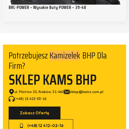
BRC-POWER – Wysokie Buty POWER – 39-48
Kamizelek
Potrzebujesz
BHP Dla
Firm?
SKLEP KAMS BHP
ul. Pilotów 33, Kraków, 31-462
sklep@kams.com.pl
(+48) 12 412-02-16
Zobacz Ofertę
(+48) 12 412-02-16