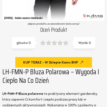
zdjęcie produktu za zezwoleniem kams.com.pl
Oceń Produkt
głosów
0
Wyniki
0
KUP TERAZ - W Sklepie Kams BHP
LH-FMN-P Bluza Polarowa – Wygoda I
Ciepło Na Co Dzień
LH-FMN-P Bluza polarowa
to praktyczny element garderoby,
który zapewni Ci komfort i ciepło podczas pracy lub w
codziennych aktywnościach. Wykonana w 100% z poliestru o