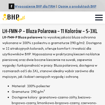
Wyposażenie BHP dla FIRM
|
Opinie o produktach BHP
LH-FMN-P – Bluza Polarowa – 11 Kolorów – S-3XL
LH-FMN-P Bluza polarowa
to wysokiej jakości bluza ochronna
wykonana w 100% z poliestru o gramaturze 290 g/m2. Dostępna
w 11 atrakcyjnych kolorach, oferuje komfort i trwałość dla
użytkowników BHP. Wyposażona w praktyczną kieszeń na klatce
piersiowej oraz dwie boczne kieszenie na suwak, zapewnia
wygodę i funkcjonalność w pracy. Bluza polarowa, dostępna w
rozmiarach od S do 3XL, stanowi idealny wybór zarówno dla
mężczyzn, jak i kobiet ceniących wygodę i ochronę.
Materiał: 100% poliester
Gramatura: 290 g/m²
Dostępne kolory: granatowo-czarno-żółty, beżowo-
brązowo-czarny, limonkowo-brązowo-czarny, czerwono-