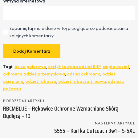
Witryna internetowa
Zapamiętaj moje dane w tej przeglądarce podczas pisania
kolejnych komentarzy.
Tagi:
bluza polarowa
,
certyfikowana odzież BHP
,
ciepła odzież
,
ochronna odzież przemysłowa
,
odzież ochronna
,
odzież
ocieplana
,
odzież robocza
,
odzież robocza zimowa
,
odzież z
poliestru
POPRZEDNI ARTYKUŁ
RBCMBLUE – Rękawice Ochronne Wzmacniane Skórą
Bydlęcą – 10
NASTEPNY ARTYKUŁ
S555 – Kurtka Outcoach 3w1 – S-5XL