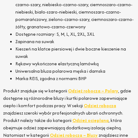
czarno-szary, niebiesko-czarno-szary, ciemnoszaro-czarno-
niebieski, biało-szaro-niebieski, ciemnoszaro-czarno-
pomarańczowy, zielono-czarno-szary, ciemnoszaro-czarno-
żółty, granatowo-czarno-czerwony
Dostępne rozmiary: S, M, L, XL, 2XL, 3XL
Zapinana na suwak
Kieszeń na klatce piersiowej i dwie boczne kieszenie na
suwak
Rękawy wykończone elastyczną lamówką
Uniwersalna bluza polarowa męska i damska
Marka REIS, zgodna z normami BHP
Produkt znajduje się w kategorii
Odzież robocza – Polary
, gdzie
dostępne są różnorodne bluzy i kurtki polarowe zapewniające
ciepło i komfort podczas pracy. W sekcji
Odzież robocza
znajdziesz szeroki wybór profesjonalnych ubrań ochronnych.
Produkt należy także do kategorii
Odzież ocieplana
, która
obejmuje odzież zapewniającą dodatkową izolację cieplną.
Natomiast w kategorii
Odzież robocza – Bluzy
znajdziesz inne