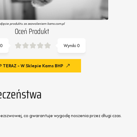
zdjęcie produktu za zezwoleniem kams.com.pl
Oceń Produkt
0
Wyniki
0
 TERAZ - W Sklepie Kams BHP
eczeństwa
bezszwowej, co gwarantuje wygodę noszenia przez długi czas.