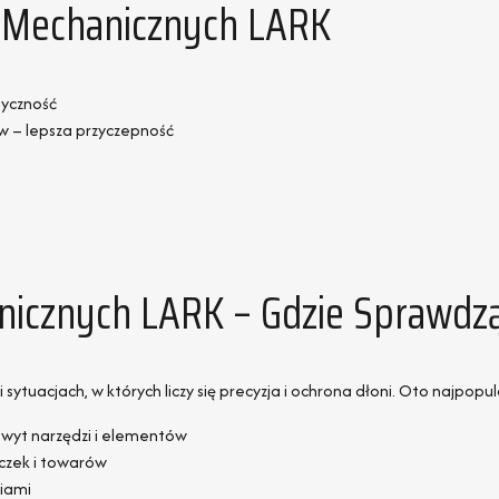
c Mechanicznych LARK
tyczność
w – lepsza przyczepność
icznych LARK – Gdzie Sprawdzą 
sytuacjach, w których liczy się precyzja i ochrona dłoni. Oto najpopu
wyt narzędzi i elementów
czek i towarów
ciami