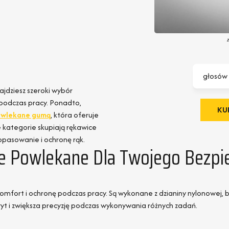
głosów
najdziesz szeroki wybór
podczas pracy. Ponadto,
KUP
owlekane gumą
, która oferuje
e kategorie skupiają rękawice
pasowanie i ochronę rąk.
e Powlekane Dla Twojego Bezpi
mfort i ochronę podczas pracy. Są wykonane z dzianiny nylonowej, 
t i zwiększa precyzję podczas wykonywania różnych zadań.