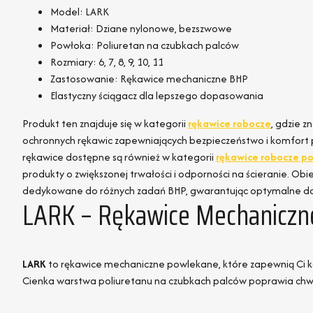
Model: LARK
Materiał: Dziane nylonowe, bezszwowe
Powłoka: Poliuretan na czubkach palców
Rozmiary: 6, 7, 8, 9, 10, 11
Zastosowanie: Rękawice mechaniczne BHP
Elastyczny ściągacz dla lepszego dopasowania
Produkt ten znajduje się w kategorii
rękawice robocze
, gdzie z
ochronnych rękawic zapewniających bezpieczeństwo i komfort 
rękawice dostępne są również w kategorii
rękawice robocze p
produkty o zwiększonej trwałości i odporności na ścieranie. Obi
dedykowane do różnych zadań BHP, gwarantując optymalne do
LARK – Rękawice Mechaniczn
LARK
to rękawice mechaniczne powlekane, które zapewnią Ci ko
Cienka warstwa poliuretanu na czubkach palców poprawia chwy