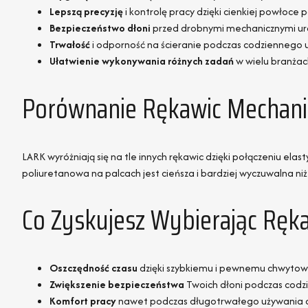
Lepszą precyzję
i kontrolę pracy dzięki cienkiej powłoce 
Bezpieczeństwo dłoni
przed drobnymi mechanicznymi ur
Trwałość
i odporność na ścieranie podczas codziennego
Ułatwienie wykonywania różnych zadań
w wielu branżac
Porównanie Rękawic Mechani
LARK wyróżniają się na tle innych rękawic dzięki połączeniu ela
poliuretanowa na palcach jest cieńsza i bardziej wyczuwalna n
Co Zyskujesz Wybierając Ręk
Oszczędność czasu
dzięki szybkiemu i pewnemu chwytowi
Zwiększenie bezpieczeństwa
Twoich dłoni podczas cod
Komfort pracy
nawet podczas długotrwałego używania d