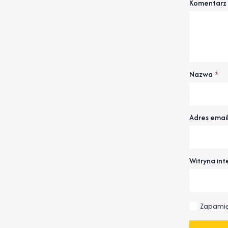
Komentarz
Nazwa
*
Adres emai
Witryna in
Zapamię