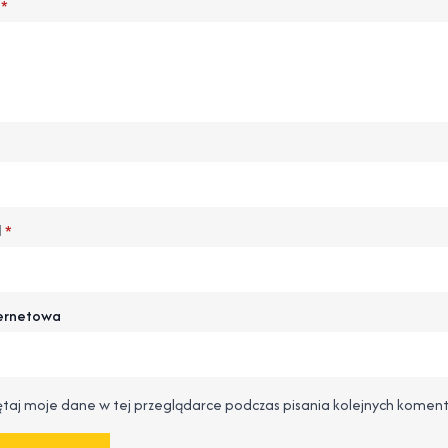
*
l
*
ternetowa
taj moje dane w tej przeglądarce podczas pisania kolejnych koment