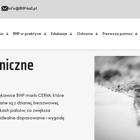
Info@BHP4all.pl
ci
BHP w praktyce
Edukacja
Ochrona
Pierwsza pomoc
niczne
rękawice BHP marki CERVA, które
ne są z dzianej, bezszwowej,
kach palców, co zwiększa
je idealne dopasowanie i wygodę