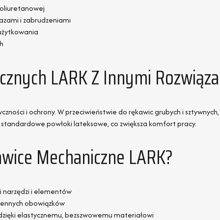
poliuretanowej
azami i zabrudzeniami
 użytkowania
h
cznych LARK Z Innymi Rozwiąza
styczności i ochrony. W przeciwieństwie do rękawic grubych i sztywnyc
iż standardowe powłoki lateksowe, co zwiększa komfort pracy.
awice Mechaniczne LARK?
 narzędzi i elementów
ziennych obowiązków
zięki elastycznemu, bezszwowemu materiałowi