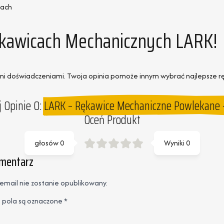
jach
Rękawicach Mechanicznych LARK!
oimi doświadczeniami. Twoja opinia pomoże innym wybrać najlepsze r
 Opinie O:
LARK – Rękawice Mechaniczne Powlekane –
Oceń Produkt
głosów
0
Wyniki
0
omentarz
email nie zostanie opublikowany.
pola są oznaczone
*