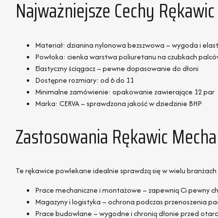
Najważniejsze Cechy Rękawi
Materiał: dzianina nylonowa bezszwowa – wygoda i elas
Powłoka: cienka warstwa poliuretanu na czubkach palcó
Elastyczny ściągacz – pewne dopasowanie do dłoni
Dostępne rozmiary: od 6 do 11
Minimalne zamówienie: opakowanie zawierające 12 par
Marka: CERVA – sprawdzona jakość w dziedzinie BHP
Zastosowania Rękawic Mechan
Te rękawice powlekane idealnie sprawdzą się w wielu branżach i 
Prace mechaniczne i montażowe – zapewnią Ci pewny ch
Magazyny i logistyka – ochrona podczas przenoszenia pa
Prace budowlane – wygodne i chronią dłonie przed otar