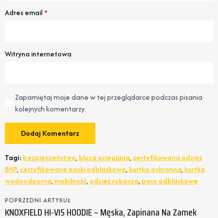
Adres email
*
Witryna internetowa
Zapamiętaj moje dane w tej przeglądarce podczas pisania
kolejnych komentarzy.
Tagi:
bezpieczeństwo
,
bluza ocieplana
,
certyfikowana odzież
BHP
,
certyfikowane paski odblaskowe
,
kurtka ochronna
,
kurtka
wodoodporna
,
mobilność
,
odzież robocza
,
pasy odblaskowe
POPRZEDNI ARTYKUŁ
KNOXFIELD HI-VIS HOODIE – Męska, Zapinana Na Zamek