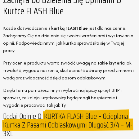
Kurtce FLASH Blue
Każde doświadczenie z
kurtką FLASH Blue
jest dla nas cenne.
Zachęcamy Cię do dzielenia się swoimi wrażeniami i wystawiania
opinii. Podpowiedz innym, jak kurtka sprawdziła się w Twojej
pracy.
Przy ocenie produktu warto zwrócić uwagę na takie kryteria jak
trwałość, wygoda noszenia, skuteczność ochrony przed zimnem i
wodą oraz widoczność dzięki pasom odblaskowym.
Dzięki temu pomożesz innym wybrać najlepszy sprzęt BHP i
sprawisz, że kolejni użytkownicy będą mogli bezpiecznie i
wygodnie pracować, tak jak Ty.
Dodaj Opinie O:
KURTKA FLASH Blue – Ocieplana
Kurtka Z Pasami Odblaskowymi Długość 3/4 – M-
3XL