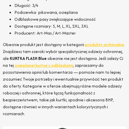
Długość: 3/4
Podszewka: pikowana, ocieplana
Odblaskowe pasy zwiększające widoczność
Dostępne rozmiary: S, M, L, XL, 2XL, 3XL
Producent: Art-Mas / Art-Master
Obecnie produkt jest dostępny w kategorii
produkty archiwalne
.
Znajdziesz tam szeroki wybór specjalistycznej odzieży ochronnej,
ale
KURTKA FLASH Blue
obecnie nie jest dostępna. Jeśli zależy Ci
na tej
ocieplanej kurtce z odblaskami
, zapraszamy do
pozostawienia opinii lub komentarza — pomoże nam to lepiej
zrozumieć Twoje potrzeby i ewentualnie przywrócić ten produkt
do oferty. Kategorie w ofercie obejmują różne modele odzieży
roboczej i ochronnej, które łączą funkcjonalność z
bezpieczeństwem, takie jak kurtki, spodnie i akcesoria BHP,
dostępne również w innych wariantach kolorystycznych i
rozmiarach.