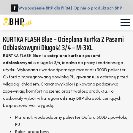
Wyposażenie BHP dla FIRM
|
Opinie o produktach BHP
KURTKA FLASH Blue – Ocieplana Kurtka Z Pasami
Odblaskowymi Długość 3/4 – M-3XL
KURTKA FLASH Blue
to
ocieplana kurtka z pasami
odblaskowymi
o długości 3/4, idealna do pracy i codziennego
użytku. Wykonana z wodoodpornego materiału 300D poliester
Oxford z impregnowaną powłoką PU, gwarantuje ochronę przed
wilgocią i chłodem. Granatowy kolor i pikowana podszewka
zapewniają komfort noszenia oraz trwałość produktu. To
doskonały wybór w kategorii
odzieży BHP
dla osób ceniących
bezpieczeństwo i wygodę.
Materiał: wodoodporny poliester Oxford 300D z powłoką
PU
Kolor: granatowy