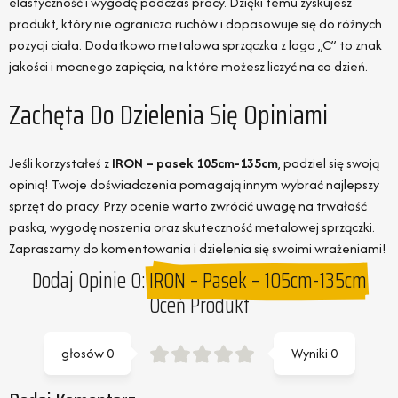
elastyczność i wygodę podczas pracy. Dzięki temu zyskujesz
produkt, który nie ogranicza ruchów i dopasowuje się do różnych
pozycji ciała. Dodatkowo metalowa sprzączka z logo „C” to znak
jakości i mocnego zapięcia, na które możesz liczyć na co dzień.
Zachęta Do Dzielenia Się Opiniami
Jeśli korzystałeś z
IRON – pasek 105cm-135cm
, podziel się swoją
opinią! Twoje doświadczenia pomagają innym wybrać najlepszy
sprzęt do pracy. Przy ocenie warto zwrócić uwagę na trwałość
paska, wygodę noszenia oraz skuteczność metalowej sprzączki.
Zapraszamy do komentowania i dzielenia się swoimi wrażeniami!
Dodaj Opinie O:
IRON – Pasek – 105cm-135cm
Oceń Produkt
głosów
0
Wyniki
0