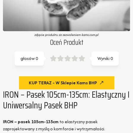
zdjęcie produktu za zezwoleniem kams.com.pl
Oceń Produkt
głosów
0
Wyniki
0
KUP TERAZ - W Sklepie Kams BHP
IRON – Pasek 105cm-135cm: Elastyczny I
Uniwersalny Pasek BHP
IRON – pasek 105cm-135cm
to elastyczny pasek
zaprojektowany z myślą o komforcie i wytrzymałości.