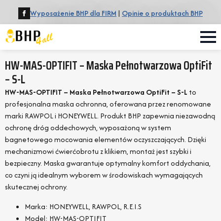
Wyposażenie BHP dla FIRM
|
Opinie o produktach BHP
HW-MAS-OPTIFIT – Maska Pełnotwarzowa OptiFit
– S-L
HW-MAS-OPTIFIT – Maska Pełnotwarzowa OptiFit – S-L
to
profesjonalna maska ochronna, oferowana przez renomowane
marki RAWPOL i HONEYWELL. Produkt BHP zapewnia niezawodną
ochronę dróg oddechowych, wyposażoną w system
bagnetowego mocowania elementów oczyszczających. Dzięki
mechanizmowi ćwierćobrotu z klikiem, montaż jest szybki i
bezpieczny. Maska gwarantuje optymalny komfort oddychania,
co czyni ją idealnym wyborem w środowiskach wymagających
skutecznej ochrony.
Marka: HONEYWELL, RAWPOL, R.E.I.S
Model: HW-MAS-OPTIFIT