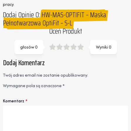
pracy.
Dodaj Opinie O:
HW-MAS-OPTIFIT – Maska
Pełnotwarzowa OptiFit – S-L
Oceń Produkt
głosów
0
Wyniki
0
Dodaj Komentarz
Twój adres email nie zostanie opublikowany.
Wymagane pola są oznaczone
*
Komentarz
*