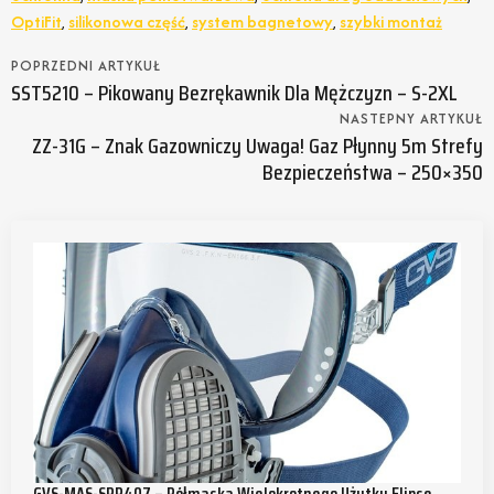
OptiFit
,
silikonowa część
,
system bagnetowy
,
szybki montaż
POPRZEDNI ARTYKUŁ
SST5210 – Pikowany Bezrękawnik Dla Mężczyzn – S-2XL
NASTEPNY ARTYKUŁ
ZZ-31G – Znak Gazowniczy Uwaga! Gaz Płynny 5m Strefy
Bezpieczeństwa – 250×350
GVS-MAS-SPR407 – Półmaska Wielokrotnego Użytku Elipse