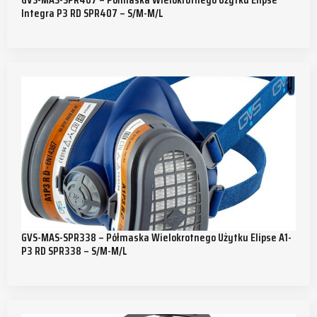
Integra P3 RD SPR407 – S/M-M/L
GVS-MAS-SPR338 – Półmaska Wielokrotnego Użytku Elipse A1-
P3 RD SPR338 – S/M-M/L