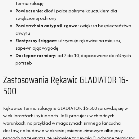
termoizolację
Powleczenie:
dłoń i palce pokryte kauczukiem dla
zwiększonej ochrony
Powierzchnia antypoślizgowa:
zwiększa bezpieczeństwo
chwytu
Elastyczny ściągacz:
utrzymuje rękawice na miejscu,
zapewniając wygodę
Dostępne rozmiary:
od 7 do 10, dopasowane do różnych
potrzeb
Zastosowania Rękawic GLADIATOR 16-
500
Rękawice termoizolacyjne GLADIATOR 16-500 sprawdzą się w
wielu branżach i sytuacjach. Jeśli pracujesz w chłodnych
warunkach, na przykład w magazynach zimnego łańcucha
dostaw, na budowie w okresie jesienno-zimowym albo przy
pracach na zewnątrz, te rękawice zapewnią Ci ochronę termiczną