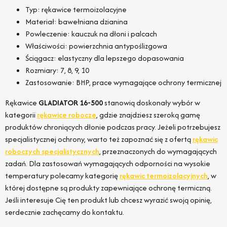
Typ: rękawice termoizolacyjne
Materiał: bawełniana dzianina
Powleczenie: kauczuk na dłoni i palcach
Właściwości: powierzchnia antypoślizgowa
Ściągacz: elastyczny dla lepszego dopasowania
Rozmiary: 7, 8, 9, 10
Zastosowanie: BHP, prace wymagające ochrony termicznej
Rękawice
GLADIATOR 16-500
stanowią doskonały wybór w
kategorii
rękawice robocze
, gdzie znajdziesz szeroką gamę
produktów chroniących dłonie podczas pracy. Jeżeli potrzebujesz
specjalistycznej ochrony, warto też zapoznać się z ofertą
rękawic
roboczych specjalistycznych
, przeznaczonych do wymagających
zadań. Dla zastosowań wymagających odporności na wysokie
temperatury polecamy kategorię
rękawic termoizolacyjnych
, w
której dostępne są produkty zapewniające ochronę termiczną.
Jeśli interesuje Cię ten produkt lub chcesz wyrazić swoją opinię,
serdecznie zachęcamy do kontaktu.