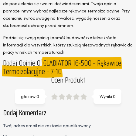
do podzielenia się swoimi doświadczeniami. Twoja opinia
pomoże innym wybrać najlepsze rękawice termoizolacyjne. Przy
ocenianiu zwróć uwagę na trwałość, wygodę noszenia oraz
skuteczność ochrony przed zimnem.
Podziel się swoją opinią i pomóż budować rzetelne źródło
informacji dla wszystkich, którzy szukają niezawodnych rękawic do
pracy w niskich temperaturach!
Dodaj Opinie O:
GLADIATOR 16-500 – Rękawice
Termoizolacyjne – 7-10
Oceń Produkt
głosów
0
Wyniki
0
Dodaj Komentarz
Twój adres email nie zostanie opublikowany.