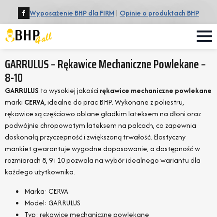
Wyposażenie BHP dla FIRM
|
Opinie o produktach BHP
GARRULUS – Rękawice Mechaniczne Powlekane –
8-10
GARRULUS
to wysokiej jakości
rękawice mechaniczne powlekane
marki
CERVA
, idealne do prac BHP. Wykonane z poliestru,
rękawice są częściowo oblane gładkim lateksem na dłoni oraz
podwójnie chropowatym lateksem na palcach, co zapewnia
doskonałą przyczepność i zwiększoną trwałość. Elastyczny
mankiet gwarantuje wygodne dopasowanie, a dostępność w
rozmiarach 8, 9 i 10 pozwala na wybór idealnego wariantu dla
każdego użytkownika.
Marka: CERVA
Model: GARRULUS
Typ: rękawice mechaniczne powlekane