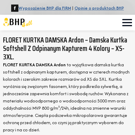
Wyposażenie BHP dla FIRM
|
Opinie o produktach BHP
FLORET KURTKA DAMSKA Ardon – Damska Kurtka
Softshell Z Odpinanym Kapturem 4 Kolory – XS-
3XL.
FLORET KURTKA DAMSKA Ardon
to wyjątkowa damska kurtka
softshell z odpinanym kapturem, dostępna w czterech modnych
kolorach i szerokim zakresie rozmiarów od XS do 5XL. Kurtka
wyróżnia się zwężonym fasonem, który podkreśla sylwetkę, a
jednocześnie zapewnia komfort i swobodę ruchów. Wykonana z
materiału wodoodpornego o wodoodporności 5000 mm oraz
oddychalności MVP 800 g/m²/24h, idealna na zmienne warunki
atmosferyczne. Ciepła podszewka mikropolarowa gwarantuje
ochronę przed chłodem, co czyni ją praktycznym wyborem do
pracy i na co dzień.