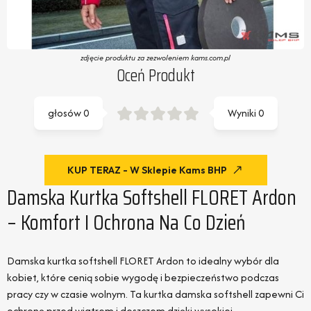
zdjęcie produktu za zezwoleniem kams.com.pl
Oceń Produkt
głosów
0
Wyniki
0
KUP TERAZ - W Sklepie Kams BHP
Damska Kurtka Softshell FLORET Ardon
– Komfort I Ochrona Na Co Dzień
Damska kurtka softshell FLORET Ardon to idealny wybór dla
kobiet, które cenią sobie wygodę i bezpieczeństwo podczas
pracy czy w czasie wolnym. Ta kurtka damska softshell zapewni Ci
ochronę przed wiatrem i deszczem dzięki wysokiej