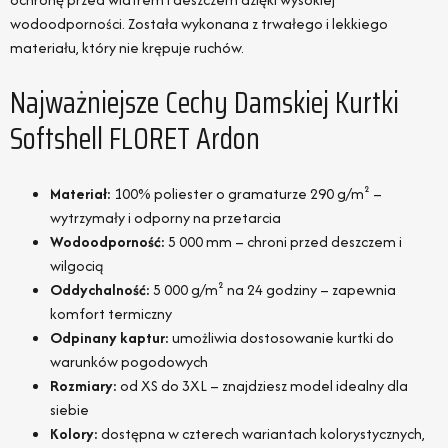
wodoodporności. Została wykonana z trwałego i lekkiego
materiału, który nie krępuje ruchów.
Najważniejsze Cechy Damskiej Kurtki
Softshell FLORET Ardon
Materiał:
100% poliester o gramaturze 290 g/m² –
wytrzymały i odporny na przetarcia
Wodoodporność:
5 000 mm – chroni przed deszczem i
wilgocią
Oddychalność:
5 000 g/m² na 24 godziny – zapewnia
komfort termiczny
Odpinany kaptur:
umożliwia dostosowanie kurtki do
warunków pogodowych
Rozmiary:
od XS do 3XL – znajdziesz model idealny dla
siebie
Kolory:
dostępna w czterech wariantach kolorystycznych,