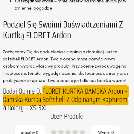
Oszczędność czasu
– mniej przerw na zmianę ubioru przy
zmiennej pogodzie
Podziel Się Swoimi Doświadczeniami Z
Kurtką FLORET Ardon
Zachęcamy Cię do podzielenia się opinią o damskiej kurtce
softshell FLORET Ardon. Twoja ocena może pomóc innym
osobom wybrać właściwy produkt. Przy ocenie zwróć uwagę na
trwałość materiału, wygodę noszenia, skuteczność ochrony oraz
praktyczność kaptura. Twoje zdanie jest dla nas bardzo ważne!
Dodaj Opinie O:
FLORET KURTKA DAMSKA Ardon –
Damska Kurtka Softshell Z Odpinanym Kapturem
4 Kolory – XS-3XL.
Oceń Produkt
głosów
0
Wyniki
0