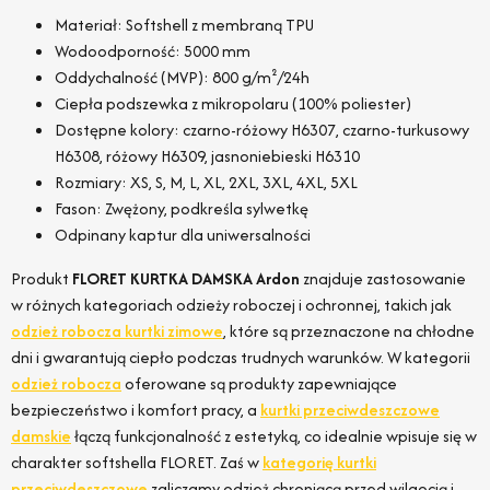
Materiał: Softshell z membraną TPU
Wodoodporność: 5000 mm
Oddychalność (MVP): 800 g/m²/24h
Ciepła podszewka z mikropolaru (100% poliester)
Dostępne kolory: czarno-różowy H6307, czarno-turkusowy
H6308, różowy H6309, jasnoniebieski H6310
Rozmiary: XS, S, M, L, XL, 2XL, 3XL, 4XL, 5XL
Fason: Zwężony, podkreśla sylwetkę
Odpinany kaptur dla uniwersalności
Produkt
FLORET KURTKA DAMSKA Ardon
znajduje zastosowanie
w różnych kategoriach odzieży roboczej i ochronnej, takich jak
odzież robocza kurtki zimowe
, które są przeznaczone na chłodne
dni i gwarantują ciepło podczas trudnych warunków. W kategorii
odzież robocza
oferowane są produkty zapewniające
bezpieczeństwo i komfort pracy, a
kurtki przeciwdeszczowe
damskie
łączą funkcjonalność z estetyką, co idealnie wpisuje się w
charakter softshella FLORET. Zaś w
kategorię kurtki
przeciwdeszczowe
zaliczamy odzież chroniącą przed wilgocią i