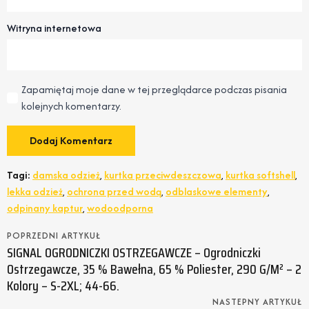
Witryna internetowa
Zapamiętaj moje dane w tej przeglądarce podczas pisania
kolejnych komentarzy.
Tagi:
damska odzież
,
kurtka przeciwdeszczowa
,
kurtka softshell
,
lekka odzież
,
ochrona przed wodą
,
odblaskowe elementy
,
odpinany kaptur
,
wodoodporna
POPRZEDNI ARTYKUŁ
SIGNAL OGRODNICZKI OSTRZEGAWCZE – Ogrodniczki
Ostrzegawcze, 35 % Bawełna, 65 % Poliester, 290 G/m² – 2
Kolory – S-2XL; 44-66.
NASTEPNY ARTYKUŁ