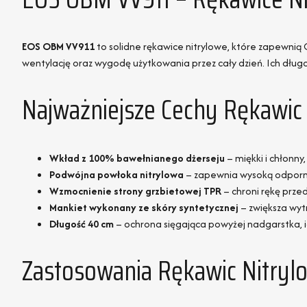
EOS OBM VV911
to solidne rękawice nitrylowe, które zapewni
wentylację oraz wygodę użytkowania przez cały dzień. Ich dług
Najważniejsze Cechy Rękawic
Wkład z 100% bawełnianego dżerseju
– miękki i chłonny
Podwójna powłoka nitrylowa
– zapewnia wysoką odporność
Wzmocnienie strony grzbietowej TPR
– chroni rękę prze
Mankiet wykonany ze skóry syntetycznej
– zwiększa wy
Długość 40 cm
– ochrona sięgająca powyżej nadgarstka, 
Zastosowania Rękawic Nitry