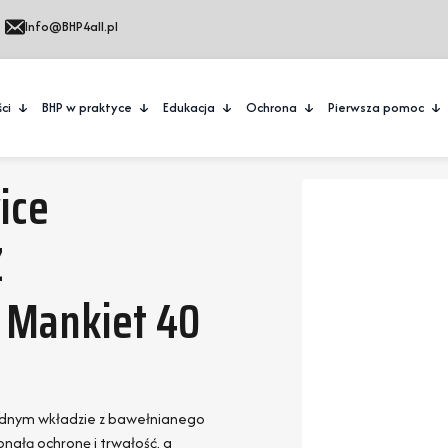
Info@BHP4all.pl
ci
BHP w praktyce
Edukacja
Ochrona
Pierwsza pomoc
ice
Z
 Mankiet 40
godnym wkładzie z bawełnianego
nałą ochronę i trwałość, a