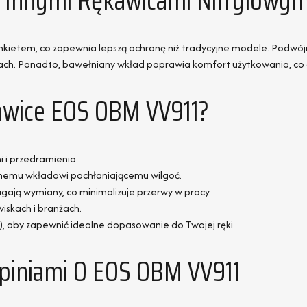
 Innymi Rękawicami Nitrylowym
kietem, co zapewnia lepszą ochronę niż tradycyjne modele. Podwójn
nkach. Ponadto, bawełniany wkład poprawia komfort użytkowania, co
awice EOS OBM VV911?
i i przedramienia.
ianemu wkładowi pochłaniającemu wilgoć.
ają wymiany, co minimalizuje przerwy w pracy.
iskach i branżach.
1), aby zapewnić idealne dopasowanie do Twojej ręki.
Opiniami O EOS OBM VV911