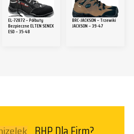
EL-72872 – Półbuty
BRC-JACKSON – Trzewiki
Bezpieczne ELTEN SENEX
JACKSON – 39-47
ESD – 35-48
izelek
BHP Dla Firm?