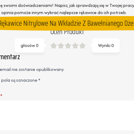
się swoimi doświadczeniami! Napisz, jak sprawdzają się w Twojej pracy
 opinia pomoże innym wybrać najlepsze rękawice do ich potrzeb.
ękawice Nitrylowe Na Wkładzie Z Bawełnianego Dżerse
Oceń Produkt
głosów
0
Wyniki
0
omentarz
email nie zostanie opublikowany.
pola są oznaczone
*
*