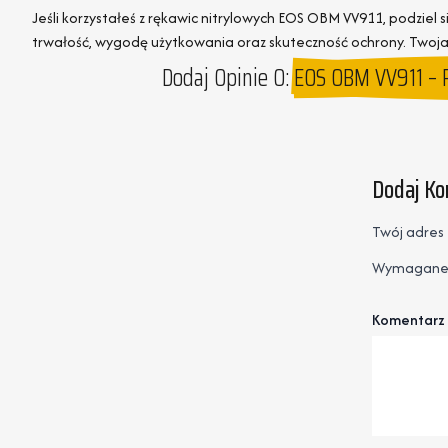
Jeśli korzystałeś z rękawic nitrylowych EOS OBM VV911, podziel 
trwałość, wygodę użytkowania oraz skuteczność ochrony. Twoja
Dodaj Opinie O:
EOS OBM VV911 – R
Dodaj K
Twój adres 
Wymagane 
Komentarz