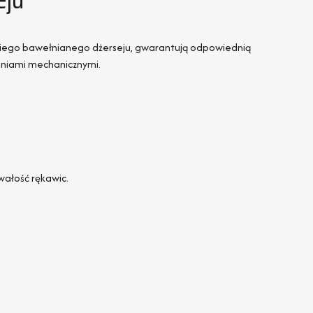
kkiego bawełnianego dżerseju, gwarantują odpowiednią
zeniami mechanicznymi.
wałość rękawic.