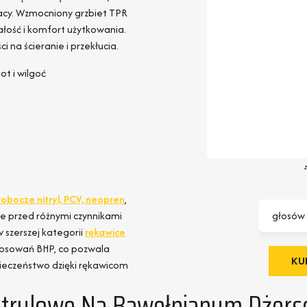
acy. Wzmocniony grzbiet TPR
ałość i komfort użytkowania.
na ścieranie i przekłucia.
t i wilgoć
robocze nitryl, PCV, neopren
,
ie przed różnymi czynnikami
głosów
 szerszej kategorii
rękawice
tosowań BHP, co pozwala
KUP
pieczeństwo dzięki rękawicom
itrylowe Na Bawełnianym Dżers