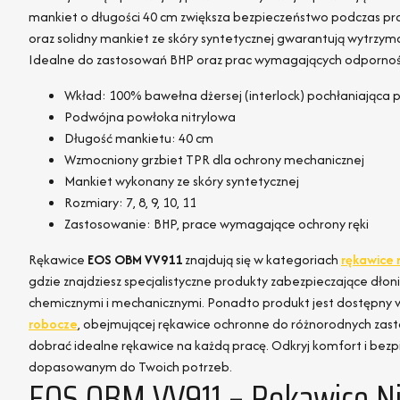
mankiet o długości 40 cm zwiększa bezpieczeństwo podczas pr
oraz solidny mankiet ze skóry syntetycznej gwarantują wytrzym
Idealne do zastosowań BHP oraz prac wymagających odporności 
Wkład: 100% bawełna dżersej (interlock) pochłaniająca po
Podwójna powłoka nitrylowa
Długość mankietu: 40 cm
Wzmocniony grzbiet TPR dla ochrony mechanicznej
Mankiet wykonany ze skóry syntetycznej
Rozmiary: 7, 8, 9, 10, 11
Zastosowanie: BHP, prace wymagające ochrony ręki
Rękawice
EOS OBM VV911
znajdują się w kategoriach
rękawice 
gdzie znajdziesz specjalistyczne produkty zabezpieczające dłon
chemicznymi i mechanicznymi. Ponadto produkt jest dostępny w
robocze
, obejmującej rękawice ochronne do różnorodnych zas
dobrać idealne rękawice na każdą pracę. Odkryj komfort i bez
dopasowanym do Twoich potrzeb.
EOS OBM VV911 – Rękawice N