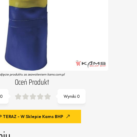
zdjęcie produktu za zezwoleniem kams.com.pl
Oceń Produkt
0
Wyniki
0
 TERAZ - W Sklepie Kams BHP
eju