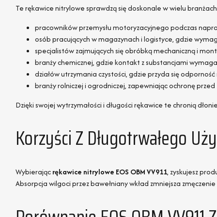
Te rękawice nitrylowe sprawdzą się doskonale w wielu branżach 
pracowników przemysłu motoryzacyjnego podczas napraw 
osób pracujących w magazynach i logistyce, gdzie wymag
specjalistów zajmujących się obróbką mechaniczną i mon
branży chemicznej, gdzie kontakt z substancjami wymaga
działów utrzymania czystości, gdzie przyda się odporność 
branży rolniczej i ogrodniczej, zapewniając ochronę prze
Dzięki swojej wytrzymałości i długości rękawice te chronią dłon
Korzyści Z Długotrwałego Uż
Wybierając
rękawice nitrylowe EOS OBM VV911
, zyskujesz pro
Absorpcja wilgoci przez bawełniany wkład zmniejsza zmęczenie r