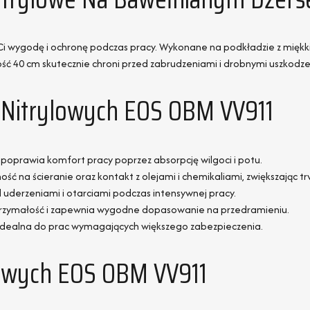
ą Ci wygodę i ochronę podczas pracy. Wykonane na podkładzie z mię
ość 40 cm skutecznie chroni przed zabrudzeniami i drobnymi uszkod
 Nitrylowych EOS OBM VV911
, poprawia komfort pracy poprzez absorpcję wilgoci i potu.
 na ścieranie oraz kontakt z olejami i chemikaliami, zwiększając tr
d uderzeniami i otarciami podczas intensywnej pracy.
trzymałość i zapewnia wygodne dopasowanie na przedramieniu.
idealna do prac wymagających większego zabezpieczenia.
lowych EOS OBM VV911