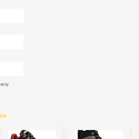
arzy.
cze