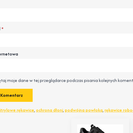
l
*
ternetowa
taj moje dane w tej przeglądarce podczas pisania kolejnych koment
itrylowe rękawice
,
ochrona dłoni
,
podwójna powłoka
,
rękawice robo