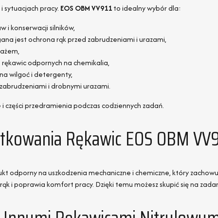
i sytuacjach pracy.
EOS OBM VV911
to idealny wybór dla:
i konserwacji silników,
ana jest ochrona rąk przed zabrudzeniami i urazami,
tażem,
 rękawic odpornych na chemikalia,
na wilgoć i detergenty,
d zabrudzeniami i drobnymi urazami.
ie i części przedramienia podczas codziennych zadań.
ytkowania Rękawic EOS OBM VV9
dukt odporny na uszkodzenia mechaniczne i chemiczne, który zachow
ąk i poprawia komfort pracy. Dzięki temu możesz skupić się na zadan