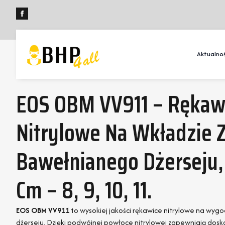
Aktualnoś
EOS OBM VV911 – Rękaw
Nitrylowe Na Wkładzie 
Bawełnianego Dżerseju,
Cm – 8, 9, 10, 11.
EOS OBM VV911
to wysokiej jakości rękawice nitrylowe na wy
dżerseju. Dzięki podwójnej powłoce nitrylowej zapewniają dosko