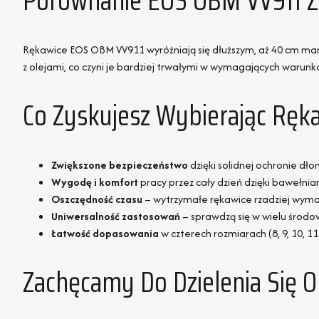
Porównanie EOS OBM VV911 Z
Rękawice EOS OBM VV911 wyróżniają się dłuższym, aż 40 cm man
z olejami, co czyni je bardziej trwałymi w wymagających waru
Co Zyskujesz Wybierając Ręk
Zwiększone bezpieczeństwo
dzięki solidnej ochronie dłon
Wygodę i komfort
pracy przez cały dzień dzięki bawełn
Oszczędność czasu
– wytrzymałe rękawice rzadziej wymag
Uniwersalność zastosowań
– sprawdzą się w wielu środow
Łatwość dopasowania
w czterech rozmiarach (8, 9, 10, 1
Zachęcamy Do Dzielenia Się 