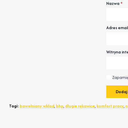
Nazwa
*
Adres emai
Witryna in
Zapamię
Tagi:
bawełniany wkład
,
bhp
,
długie rękawice
,
komfort pracy
,
n