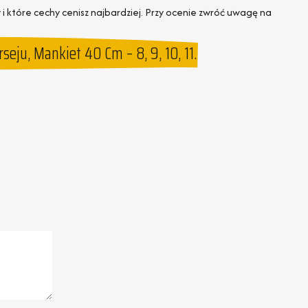
 i które cechy cenisz najbardziej. Przy ocenie zwróć uwagę na
ju, Mankiet 40 Cm – 8, 9, 10, 11.