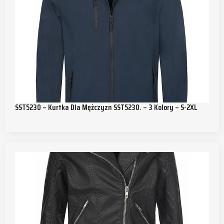
SST5230 – Kurtka Dla Mężczyzn SST5230. – 3 Kolory – S-2XL