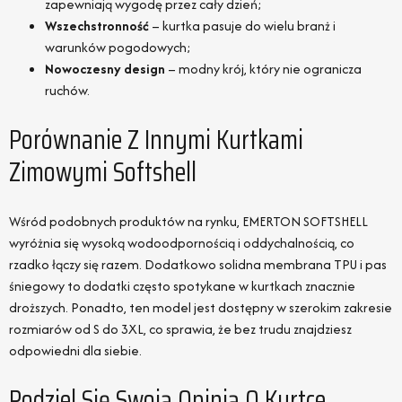
zapewniają wygodę przez cały dzień;
Wszechstronność
– kurtka pasuje do wielu branż i
warunków pogodowych;
Nowoczesny design
– modny krój, który nie ogranicza
ruchów.
Porównanie Z Innymi Kurtkami
Zimowymi Softshell
Wśród podobnych produktów na rynku, EMERTON SOFTSHELL
wyróżnia się wysoką wodoodpornością i oddychalnością, co
rzadko łączy się razem. Dodatkowo solidna membrana TPU i pas
śniegowy to dodatki często spotykane w kurtkach znacznie
droższych. Ponadto, ten model jest dostępny w szerokim zakresie
rozmiarów od S do 3XL, co sprawia, że bez trudu znajdziesz
odpowiedni dla siebie.
Podziel Się Swoją Opinią O Kurtce