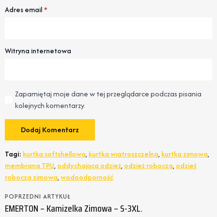
Adres email
*
Witryna internetowa
Zapamiętaj moje dane w tej przeglądarce podczas pisania
kolejnych komentarzy.
Tagi:
kurtka softshellowa
,
kurtka wiatroszczelna
,
kurtka zimowa
,
membrana TPU
,
oddychająca odzież
,
odzież robocza
,
odzież
robocza zimowa
,
wodoodporność
POPRZEDNI ARTYKUŁ
EMERTON – Kamizelka Zimowa – S-3XL.