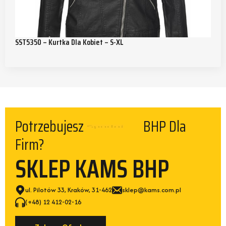
SST5350 – Kurtka Dla Kobiet – S-XL
Spodni
Potrzebujesz
BHP Dla Firm?
SKLEP KAMS BHP
ul. Pilotów 33, Kraków, 31-462
sklep@kams.com.pl
(+48) 12 412-02-16
Zobacz Ofertę