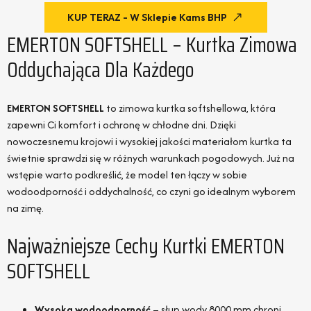
KUP TERAZ - W Sklepie Kams BHP
EMERTON SOFTSHELL – Kurtka Zimowa
Oddychająca Dla Każdego
EMERTON SOFTSHELL
to zimowa kurtka softshellowa, która
zapewni Ci komfort i ochronę w chłodne dni. Dzięki
nowoczesnemu krojowi i wysokiej jakości materiałom kurtka ta
świetnie sprawdzi się w różnych warunkach pogodowych. Już na
wstępie warto podkreślić, że model ten łączy w sobie
wodoodporność i oddychalność, co czyni go idealnym wyborem
na zimę.
Najważniejsze Cechy Kurtki EMERTON
SOFTSHELL
Wysoka wodoodporność
– słup wody 8000 mm chroni