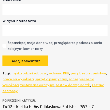
Witryna internetowa
Zapamiętaj moje dane w tej przeglądarce podczas pisania
kolejnych komentarzy.
Tagi:
męska odzież robocza
,
ochrona BHP
,
pasy bezpieczeństwa
,
prace na wysokości
,
sprzęt alpinistyczny
,
zabezpieczenia
wysokości
,
zestaw asekuracyjny
,
zestaw do wspinaczki
,
zestaw
ochronny
POPRZEDNI ARTYKUŁ
T402 – Kurtka Hi-Vis Odblaskowa Softshell PW3 – 7