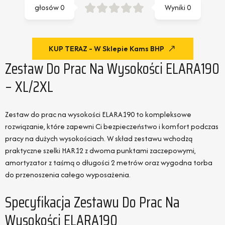
głosów
0
Wyniki
0
KUP TERAZ - W Sklepie Kams BHP
Zestaw Do Prac Na Wysokości ELARA190
– XL/2XL
Zestaw do prac na wysokości ELARA190 to kompleksowe
rozwiązanie, które zapewni Ci bezpieczeństwo i komfort podczas
pracy na dużych wysokościach. W skład zestawu wchodzą
praktyczne szelki HAR12 z dwoma punktami zaczepowymi,
amortyzator z taśmą o długości 2 metrów oraz wygodna torba
do przenoszenia całego wyposażenia.
Specyfikacja Zestawu Do Prac Na
Wysokości ELARA190