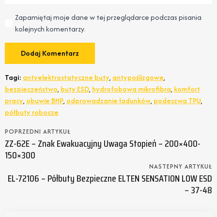
Zapamiętaj moje dane w tej przeglądarce podczas pisania
kolejnych komentarzy.
Tagi:
antyelektrostatyczne buty
,
antypoślizgowe
,
bezpieczeństwo
,
buty ESD
,
hydrofobowa mikrofibra
,
komfort
pracy
,
obuwie BHP
,
odprowadzanie ładunków
,
podeszwa TPU
,
półbuty robocze
POPRZEDNI ARTYKUŁ
ZZ-62E – Znak Ewakuacyjny Uwaga Stopień – 200×400-
150×300
NASTEPNY ARTYKUŁ
EL-72106 – Półbuty Bezpieczne ELTEN SENSATION LOW ESD
– 37-48