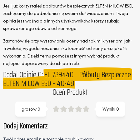
Jeśli już korzystałeś z półbutów bezpiecznych ELTEN MILOW ESD,
zachęcamy do podzielenia się swoim doświadczeniem. Twoja
opinia jest ważna dla innych użytkowników, którzy szukają
sprawdzonego obuwia ochronnego.
Zastanów się przy wystawianiu oceny nad takimi kryteriami jak:
trwałość, wygoda noszenia, skuteczność ochrony oraz jakość
wykonania. Dzięki temu pomożesz innym wybrać produkt
najlepiej dopasowany do ich potrzeb.
Dodaj Opinie O:
EL-729440 – Półbuty Bezpieczne
ELTEN MILOW ESD – 40-48
Oceń Produkt
głosów
0
Wyniki
0
Dodaj Komentarz
Twój adres email nie zostanie opublikowany.