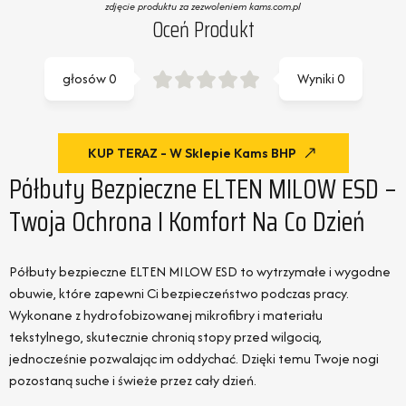
zdjęcie produktu za zezwoleniem kams.com.pl
Oceń Produkt
głosów
0
Wyniki
0
KUP TERAZ - W Sklepie Kams BHP
Półbuty Bezpieczne ELTEN MILOW ESD –
Twoja Ochrona I Komfort Na Co Dzień
Półbuty bezpieczne ELTEN MILOW ESD to wytrzymałe i wygodne
obuwie, które zapewni Ci bezpieczeństwo podczas pracy.
Wykonane z hydrofobizowanej mikrofibry i materiału
tekstylnego, skutecznie chronią stopy przed wilgocią,
jednocześnie pozwalając im oddychać. Dzięki temu Twoje nogi
pozostaną suche i świeże przez cały dzień.