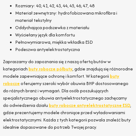
Rozmiary: 40, 41, 42, 43, 44, 45, 46, 47, 48
Materiał zewnętrzny: hydrofobizowana mikrofibra i
materiał tekstylny
Oddychająca podszewka z materiału
Wyściełany język dla komfortu
Pełnowymiarowa, miękka wkładka ESD
Podeszwa antyelektrostatyczna
Zapraszamy do zapoznania się z naszą ofertą butów w
kategoriach
buty robocze półbuty
, gdzie znajdują się różnorodne
modele zapewniające ochronę i komfort. W kategorii
buty
robocze
oferujemy szeroki wybór obuwia BHP dostosowanego
do różnych branż i wymagań. Dla osób poszukujących
specjalistycznego obuwia antyelektrostatycznego zachęcamy
do odwiedzenia działu
buty robocze antyelektrostatyczne ESD
,
gdzie prezentujemy modele chroniące przed wyładowaniami
elektrostatycznymi. Każda z tych kategorii pozwala znaleźć buty
idealnie dopasowane do potrzeb Twojej pracy.