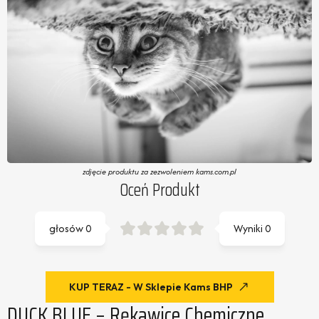
zdjęcie produktu za zezwoleniem kams.com.pl
Oceń Produkt
głosów
0
Wyniki
0
KUP TERAZ - W Sklepie Kams BHP
DUCK BLUE – Rękawice Chemiczne