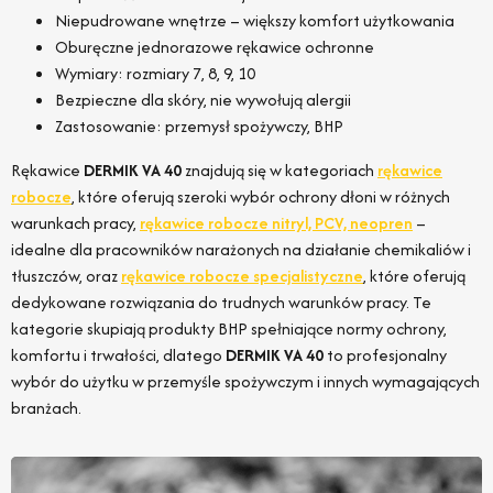
Niepudrowane wnętrze – większy komfort użytkowania
Oburęczne jednorazowe rękawice ochronne
Wymiary: rozmiary 7, 8, 9, 10
Bezpieczne dla skóry, nie wywołują alergii
Zastosowanie: przemysł spożywczy, BHP
Rękawice
DERMIK VA 40
znajdują się w kategoriach
rękawice
robocze
, które oferują szeroki wybór ochrony dłoni w różnych
warunkach pracy,
rękawice robocze nitryl, PCV, neopren
–
idealne dla pracowników narażonych na działanie chemikaliów i
tłuszczów, oraz
rękawice robocze specjalistyczne
, które oferują
dedykowane rozwiązania do trudnych warunków pracy. Te
kategorie skupiają produkty BHP spełniające normy ochrony,
komfortu i trwałości, dlatego
DERMIK VA 40
to profesjonalny
wybór do użytku w przemyśle spożywczym i innych wymagających
branżach.