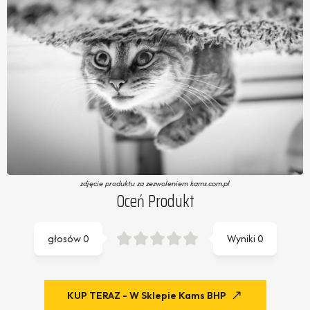
zdjęcie produktu za zezwoleniem kams.com.pl
Oceń Produkt
głosów
0
Wyniki
0
KUP TERAZ - W Sklepie Kams BHP