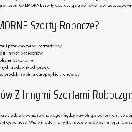
raniczeń. CREMORNE szorty dostosują się do takich potrzeb, zapewnia
EMORNE Szorty Robocze?
iemu i przewiewnemu materiałowi.
dzi i innych akcesoriów.
solidne wykonanie.
dnych środowiskach pracy.
e produkt spełnia europejskie standardy.
ów Z Innymi Szortami Roboczy
się odpowiednią równowagą między bawełną a poliestrem, co daje tr
funkcjonalności. Wiele modeli na rynku może oferować mniej uniwersa