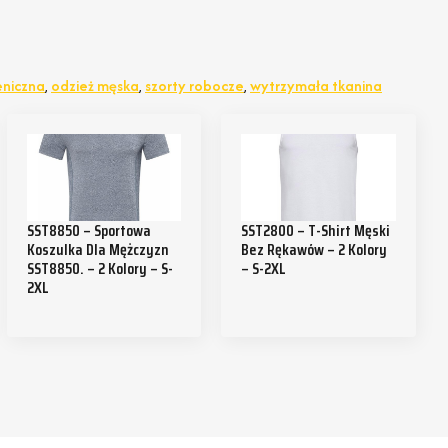
eniczna
,
odzież męska
,
szorty robocze
,
wytrzymała tkanina
SST8850 – Sportowa
SST2800 – T-Shirt Męski
Koszulka Dla Mężczyzn
Bez Rękawów – 2 Kolory
SST8850. – 2 Kolory – S-
– S-2XL
2XL