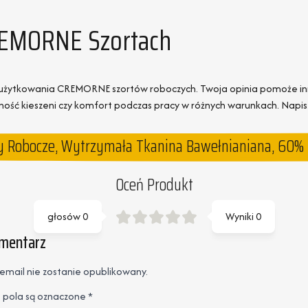
CREMORNE Szortach
z użytkowania CREMORNE szortów roboczych. Twoja opinia pomoże in
ć kieszeni czy komfort podczas pracy w różnych warunkach. Napisz, j
 Robocze, Wytrzymała Tkanina Bawełnianiana, 60% B
Oceń Produkt
głosów
0
Wyniki
0
omentarz
email nie zostanie opublikowany.
pola są oznaczone
*