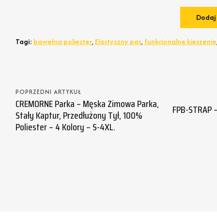
Tagi:
bawełna poliester
,
Elastyczny pas
,
funkcjonalne kieszenie
POPRZEDNI ARTYKUŁ
CREMORNE Parka – Męska Zimowa Parka,
FPB-STRAP – 
Stały Kaptur, Przedłużony Tył, 100%
Poliester – 4 Kolory – S-4XL.