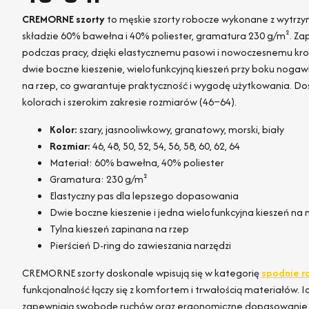
CREMORNE szorty
to męskie szorty robocze wykonane z wytrzy
składzie 60% bawełna i 40% poliester, gramatura 230 g/m². Za
podczas pracy, dzięki elastycznemu pasowi i nowoczesnemu kro
dwie boczne kieszenie, wielofunkcyjną kieszeń przy boku nogawk
na rzep, co gwarantuje praktyczność i wygodę użytkowania. Do
kolorach i szerokim zakresie rozmiarów (46–64).
Kolor:
szary, jasnooliwkowy, granatowy, morski, biały
Rozmiar:
46, 48, 50, 52, 54, 56, 58, 60, 62, 64
Materiał: 60% bawełna, 40% poliester
Gramatura: 230 g/m²
Elastyczny pas dla lepszego dopasowania
Dwie boczne kieszenie i jedna wielofunkcyjna kieszeń n
Tylna kieszeń zapinana na rzep
Pierścień D-ring do zawieszania narzędzi
CREMORNE szorty doskonale wpisują się w kategorię
spodnie r
funkcjonalność łączy się z komfortem i trwałością materiałów. I
zapewniają swobodę ruchów oraz ergonomiczne dopasowanie. 