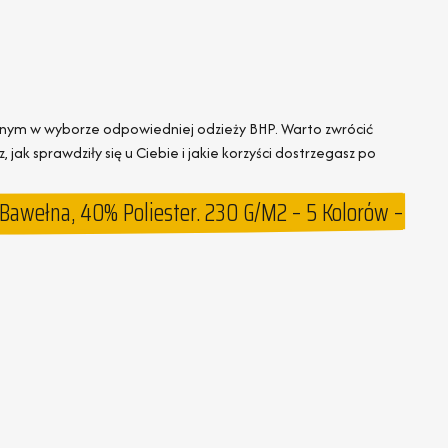
nym w wyborze odpowiedniej odzieży BHP. Warto zwrócić
ak sprawdziły się u Ciebie i jakie korzyści dostrzegasz po
awełna, 40% Poliester. 230 G/m2 – 5 Kolorów –