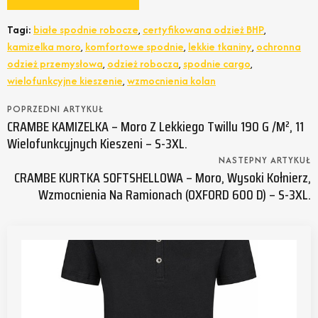
Tagi:
białe spodnie robocze
,
certyfikowana odzież BHP
,
kamizelka moro
,
komfortowe spodnie
,
lekkie tkaniny
,
ochronna
odzież przemysłowa
,
odzież robocza
,
spodnie cargo
,
wielofunkcyjne kieszenie
,
wzmocnienia kolan
POPRZEDNI ARTYKUŁ
CRAMBE KAMIZELKA – Moro Z Lekkiego Twillu 190 G /m², 11
Wielofunkcyjnych Kieszeni – S-3XL.
NASTEPNY ARTYKUŁ
CRAMBE KURTKA SOFTSHELLOWA – Moro, Wysoki Kołnierz,
Wzmocnienia Na Ramionach (OXFORD 600 D) – S-3XL.