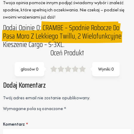
Twoja opinia pomoże innym podjąć świadomy wybór i znaleźć
spodnie, które spełnią ich oczekiwania. Nie czekaj – podziel się
swoimi wrażeniami już dziś!
Dodaj Opinie O:
CRAMBE – Spodnie Robocze Do
Pasa Moro Z Lekkiego Twillu, 2 Wielofunkcyjne
Kieszenie Cargo – S-3XL.
Oceń Produkt
głosów
0
Wyniki
0
Dodaj Komentarz
Twój adres email nie zostanie opublikowany.
Wymagane pola są oznaczone
*
Komentarz
*