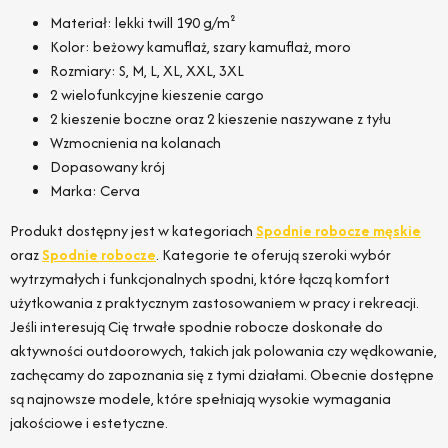
Materiał: lekki twill 190 g/m²
Kolor: beżowy kamuflaż, szary kamuflaż, moro
Rozmiary: S, M, L, XL, XXL, 3XL
2 wielofunkcyjne kieszenie cargo
2 kieszenie boczne oraz 2 kieszenie naszywane z tyłu
Wzmocnienia na kolanach
Dopasowany krój
Marka: Cerva
Produkt dostępny jest w kategoriach
Spodnie robocze męskie
oraz
Spodnie robocze
. Kategorie te oferują szeroki wybór
wytrzymałych i funkcjonalnych spodni, które łączą komfort
użytkowania z praktycznym zastosowaniem w pracy i rekreacji.
Jeśli interesują Cię trwałe spodnie robocze doskonałe do
aktywności outdoorowych, takich jak polowania czy wędkowanie,
zachęcamy do zapoznania się z tymi działami. Obecnie dostępne
są najnowsze modele, które spełniają wysokie wymagania
jakościowe i estetyczne.