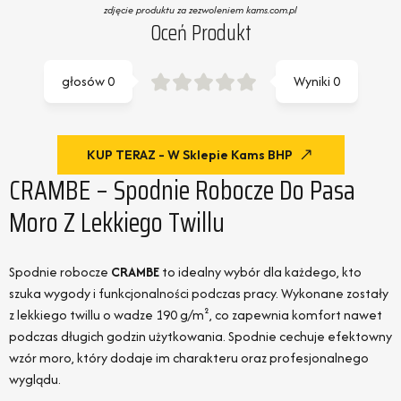
zdjęcie produktu za zezwoleniem kams.com.pl
Oceń Produkt
głosów
0
Wyniki
0
KUP TERAZ - W Sklepie Kams BHP
CRAMBE – Spodnie Robocze Do Pasa
Moro Z Lekkiego Twillu
Spodnie robocze
CRAMBE
to idealny wybór dla każdego, kto
szuka wygody i funkcjonalności podczas pracy. Wykonane zostały
z lekkiego twillu o wadze 190 g/m², co zapewnia komfort nawet
podczas długich godzin użytkowania. Spodnie cechuje efektowny
wzór moro, który dodaje im charakteru oraz profesjonalnego
wyglądu.