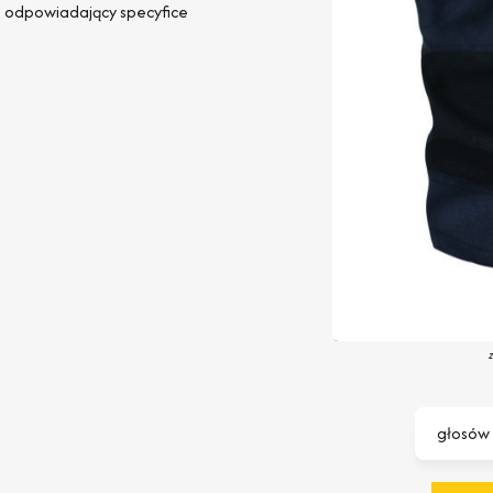
t odpowiadający specyfice
głosów