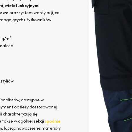
mi,
wielofunkcyjnymi
kowe
oraz system wentylacji, co
wymagających użytkowników
5 g/m²
małości
styliów
onalistów, dostępne w
ortyment odzieży dostosowanej
i charakteryzują się
e także w ogólnej sekcji
spodnie
ań, łącząc nowoczesne materiały