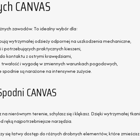
zych CANVAS
óżnych zawodów. To idealny wybór dla:
ują wytrzymałej odzieży odpornej na uszkodzenia mechaniczne,
i i potrzebujących praktycznych kieszeni,
do kontaktu z ostrymi krawędziami,
 na trwałość i wygodę w zmiennych warunkach pogodowych,
e spodnie są narażone na intensywne zużycie.
 Spodni CANVAS
na nierównym terenie, schylasz się i klękasz. Dzięki wytrzymałej tka
 ręką najpotrzebniejsze narzędzia.
liczy się łatwy dostęp do różnych drobnych elementów, które zmieścisz