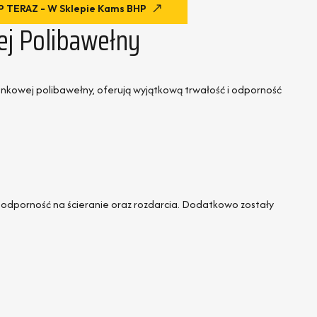
 TERAZ - W Sklepie Kams BHP
j Polibawełny
nkowej polibawełny, oferują wyjątkową trwałość i odporność
ą odporność na ścieranie oraz rozdarcia. Dodatkowo zostały