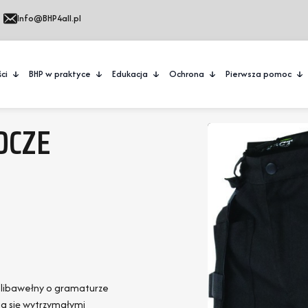
Info@BHP4all.pl
ci
BHP w praktyce
Edukacja
Ochrona
Pierwsza pomoc
OCZE
libawełny o gramaturze
ia się wytrzymałymi