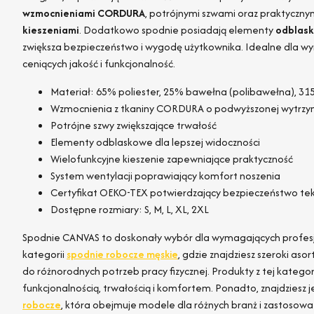
wzmocnieniami CORDURA
, potrójnymi szwami oraz praktyczny
kieszeniami
. Dodatkowo spodnie posiadają elementy
odblas
zwiększa bezpieczeństwo i wygodę użytkownika. Idealne dla 
ceniących jakość i funkcjonalność.
Materiał: 65% poliester, 25% bawełna (polibawełna), 31
Wzmocnienia z tkaniny CORDURA o podwyższonej wytrzy
Potrójne szwy zwiększające trwałość
Elementy odblaskowe dla lepszej widoczności
Wielofunkcyjne kieszenie zapewniające praktyczność
System wentylacji poprawiający komfort noszenia
Certyfikat OEKO-TEX potwierdzający bezpieczeństwo tek
Dostępne rozmiary: S, M, L, XL, 2XL
Spodnie CANVAS to doskonały wybór dla wymagających profesj
kategorii
spodnie robocze męskie
, gdzie znajdziesz szeroki as
do różnorodnych potrzeb pracy fizycznej. Produkty z tej kategori
funkcjonalnością, trwałością i komfortem. Ponadto, znajdziesz j
robocze
, która obejmuje modele dla różnych branż i zastosow