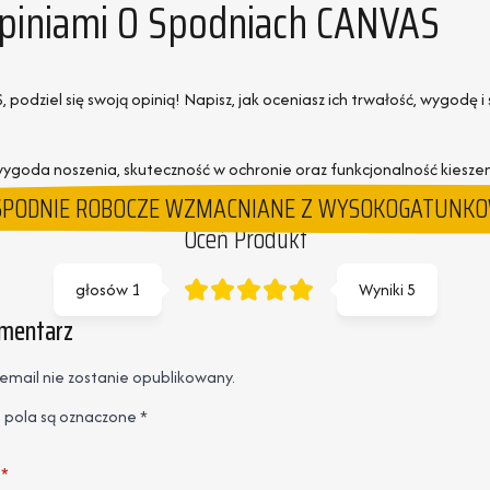
Opiniami O Spodniach CANVAS
 podziel się swoją opinią! Napisz, jak oceniasz ich trwałość, wygod
 wygoda noszenia, skuteczność w ochronie oraz funkcjonalność kies
SPODNIE ROBOCZE WZMACNIANE Z WYSOKOGATUNKOW
Oceń Produkt
głosów
1
Wyniki
5
omentarz
email nie zostanie opublikowany.
pola są oznaczone
*
*