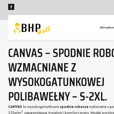
Aktualnoś
CANVAS – SPODNIE ROB
WZMACNIANE Z
WYSOKOGATUNKOWEJ
POLIBAWEŁNY – S-2XL.
CANVAS
to wysokogatunkowe
spodnie robocze
wykonane z po
2
315g/m
, zapewniające trwałość i komfort pracy. Model wyróżn