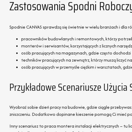
Zastosowania Spodni Roboc
Spodnie CANVAS sprawdzą się świetnie w wielu branżach i dla r
pracowników budowlanych i remontowych, którzy potrzeb
monterów i serwisantów, korzystających z licznych narzędz
osób pracujących na magazynach, gdzie często dochodzi 
techników pracujących na zewnątrz, którzy muszą liczyć
osób pracujących w przemyśle ciężkim i warsztatach, gdzi
Przykładowe Scenariusze Użycia
Wyobraź sobie dzień pracy na budowie, gdzie ciągle przebywasz 
zniszczeniu. Dodatkowo dopinane kieszenie pomogą Ci mieć pod
Inny scenariusz to praca montera instalacji elektrycznych – tu 