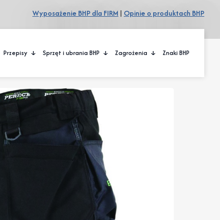
Wyposażenie BHP dla FIRM
|
Opinie o produktach BHP
Przepisy
Sprzęt i ubrania BHP
Zagrożenia
Znaki BHP