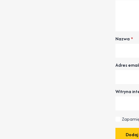
Nazwa
*
Adres emai
Witryna in
Zapamię