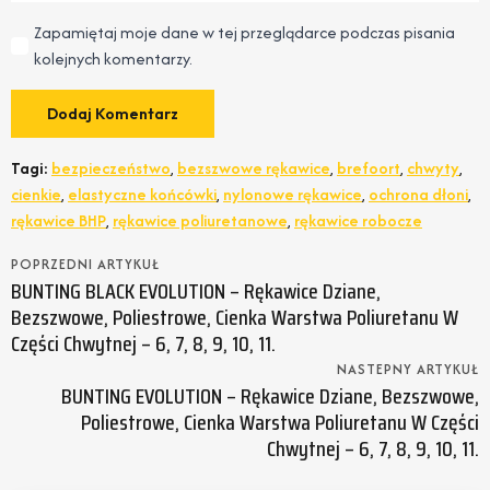
Zapamiętaj moje dane w tej przeglądarce podczas pisania
kolejnych komentarzy.
Tagi:
bezpieczeństwo
,
bezszwowe rękawice
,
brefoort
,
chwyty
,
cienkie
,
elastyczne końcówki
,
nylonowe rękawice
,
ochrona dłoni
,
rękawice BHP
,
rękawice poliuretanowe
,
rękawice robocze
POPRZEDNI ARTYKUŁ
BUNTING BLACK EVOLUTION – Rękawice Dziane,
Bezszwowe, Poliestrowe, Cienka Warstwa Poliuretanu W
Części Chwytnej – 6, 7, 8, 9, 10, 11.
NASTEPNY ARTYKUŁ
BUNTING EVOLUTION – Rękawice Dziane, Bezszwowe,
Poliestrowe, Cienka Warstwa Poliuretanu W Części
Chwytnej – 6, 7, 8, 9, 10, 11.