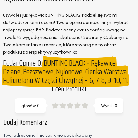
Używałeś już rękawic BUNTING BLACK? Podziel się swoimi
doświadczeniami i oceną! Twoja opinia pomoże innym wybrać
najlepszy sprzęt BHP. Podczas oceny warto zwrócić uwagę na
trwałość, wygodę noszenia i skuteczność ochrony. Czekamy na
Twoje komentarze i recenzje, które stworzą pełny obraz
produktu z perspektywy użytkownika.
Dodaj Opinie O:
BUNTING BLACK – Rękawice
Dziane, Bezszwowe, Nylonowe, Cienka Warstwa
Poliuretanu W Części Chwytnej – 6, 7, 8, 9, 10, 11.
Oceń Produkt
głosów
0
Wyniki
0
Dodaj Komentarz
Twój adres email nie zostanie opublikowany.