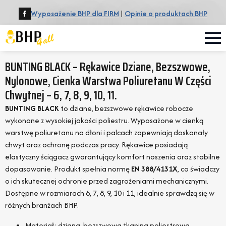
Wyposażenie BHP dla FIRM
|
Opinie o produktach BHP
BUNTING BLACK – Rękawice Dziane, Bezszwowe,
Nylonowe, Cienka Warstwa Poliuretanu W Części
Chwytnej – 6, 7, 8, 9, 10, 11.
BUNTING BLACK
to dziane, bezszwowe rękawice robocze
wykonane z wysokiej jakości poliestru. Wyposażone w cienką
warstwę poliuretanu na dłoni i palcach zapewniają doskonały
chwyt oraz ochronę podczas pracy. Rękawice posiadają
elastyczny ściągacz gwarantujący komfort noszenia oraz stabilne
dopasowanie. Produkt spełnia normę
EN 388/4131X
, co świadczy
o ich skutecznej ochronie przed zagrożeniami mechanicznymi.
Dostępne w rozmiarach 6, 7, 8, 9, 10 i 11, idealnie sprawdzą się w
różnych branżach BHP.
Materiał: dziana, bezszwowa tkanina poliestrowa