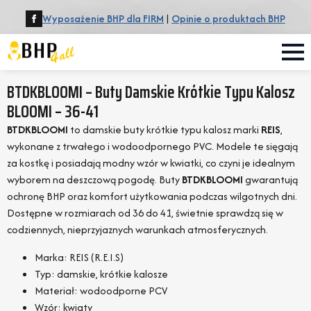
Wyposażenie BHP dla FIRM
|
Opinie o produktach BHP
BTDKBLOOMI – Buty Damskie Krótkie Typu Kalosz
BLOOMI – 36-41
BTDKBLOOMI
to damskie buty krótkie typu kalosz marki
REIS
,
wykonane z trwałego i wodoodpornego PVC. Modele te sięgają
za kostkę i posiadają modny wzór w kwiatki, co czyni je idealnym
wyborem na deszczową pogodę. Buty
BTDKBLOOMI
gwarantują
ochronę BHP oraz komfort użytkowania podczas wilgotnych dni.
Dostępne w rozmiarach od 36 do 41, świetnie sprawdzą się w
codziennych, nieprzyjaznych warunkach atmosferycznych.
Marka: REIS (R.E.I.S)
Typ: damskie, krótkie kalosze
Materiał: wodoodporne PCV
Wzór: kwiaty