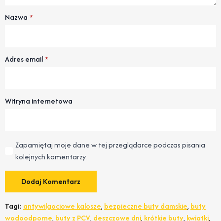
Nazwa
*
Adres email
*
Witryna internetowa
Zapamiętaj moje dane w tej przeglądarce podczas pisania
kolejnych komentarzy.
Tagi:
antywilgociowe kalosze
,
bezpieczne buty damskie
,
buty
wodoodporne
,
buty z PCV
,
deszczowe dni
,
krótkie buty
,
kwiatki
,