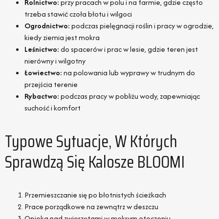
Rolnictwo:
przy pracach w polu i na farmie, gdzie często
trzeba stawić czoła błotu i wilgoci
Ogrodnictwo:
podczas pielęgnacji roślin i pracy w ogrodzie,
kiedy ziemia jest mokra
Leśnictwo:
do spacerów i prac w lesie, gdzie teren jest
nierówny i wilgotny
Łowiectwo:
na polowania lub wyprawy w trudnym do
przejścia terenie
Rybactwo:
podczas pracy w pobliżu wody, zapewniając
suchość i komfort
Typowe Sytuacje, W Których
Sprawdzą Się Kalosze BLOOMI
Przemieszczanie się po błotnistych ścieżkach
Prace porządkowe na zewnątrz w deszczu
Opieka nad zwierzętami w mokrym otoczeniu