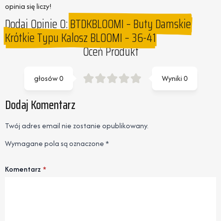
opinia się liczy!
Dodaj Opinie O:
BTDKBLOOMI – Buty Damskie
Krótkie Typu Kalosz BLOOMI – 36-41
Oceń Produkt
głosów
0
Wyniki
0
Dodaj Komentarz
Twój adres email nie zostanie opublikowany.
Wymagane pola są oznaczone
*
Komentarz
*