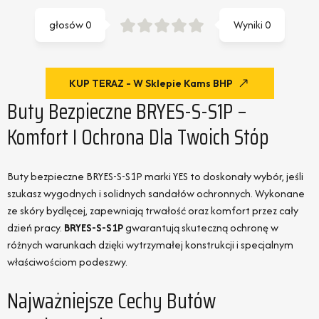
głosów
0
Wyniki
0
KUP TERAZ - W Sklepie Kams BHP
Buty Bezpieczne BRYES-S-S1P –
Komfort I Ochrona Dla Twoich Stóp
Buty bezpieczne BRYES-S-S1P marki YES to doskonały wybór, jeśli
szukasz wygodnych i solidnych sandałów ochronnych. Wykonane
ze skóry bydlęcej, zapewniają trwałość oraz komfort przez cały
dzień pracy.
BRYES-S-S1P
gwarantują skuteczną ochronę w
różnych warunkach dzięki wytrzymałej konstrukcji i specjalnym
właściwościom podeszwy.
Najważniejsze Cechy Butów