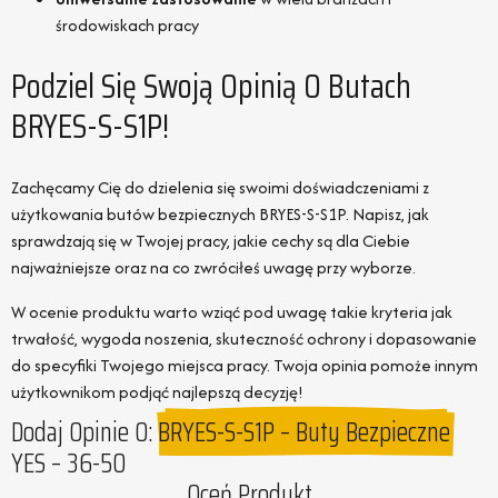
środowiskach pracy
Podziel Się Swoją Opinią O Butach
BRYES-S-S1P!
Zachęcamy Cię do dzielenia się swoimi doświadczeniami z
użytkowania butów bezpiecznych BRYES-S-S1P. Napisz, jak
sprawdzają się w Twojej pracy, jakie cechy są dla Ciebie
najważniejsze oraz na co zwróciłeś uwagę przy wyborze.
W ocenie produktu warto wziąć pod uwagę takie kryteria jak
trwałość, wygoda noszenia, skuteczność ochrony i dopasowanie
do specyfiki Twojego miejsca pracy. Twoja opinia pomoże innym
użytkownikom podjąć najlepszą decyzję!
Dodaj Opinie O:
BRYES-S-S1P – Buty Bezpieczne
YES – 36-50
Oceń Produkt