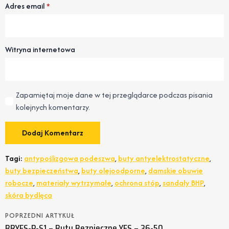
Adres email
*
Witryna internetowa
Zapamiętaj moje dane w tej przeglądarce podczas pisania
kolejnych komentarzy.
Tagi:
antypoślizgowa podeszwa
,
buty antyelektrostatyczne
,
buty bezpieczeństwa
,
buty olejoodporne
,
damskie obuwie
robocze
,
materiały wytrzymałe
,
ochrona stóp
,
sandały BHP
,
skóra bydlęca
POPRZEDNI ARTYKUŁ
BRYES-P-S1 – Buty Bezpieczne YES – 36-50