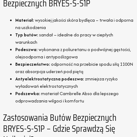
Bezpiecznych BRYES-S-S1P
Materiał:
wysokiej jakości skóra bydlęca – trwała i odporna
na uszkodzenia
Typ butów:
sandał – idealne do pracy w ciepłych
warunkach
Podeszwa:
wykonana z poliuretanu o podwójnej gęstości,
olejoodporna i antypoślizgowa
Bezpieczeństwo:
odporność na przebicie spodu siłą 1100N
oraz absorpcja uderzeń pod piętą
Antyelektrostatyczna podeszwa:
zmniejsza ryzyko
wyładowań elektrostatycznych
Podszewka:
materiał Cambrelle Abso dla lepszego
odprowadzania wilgoci i komfortu
Zastosowania Butów Bezpiecznych
BRYES-S-S1P – Gdzie Sprawdzą Się