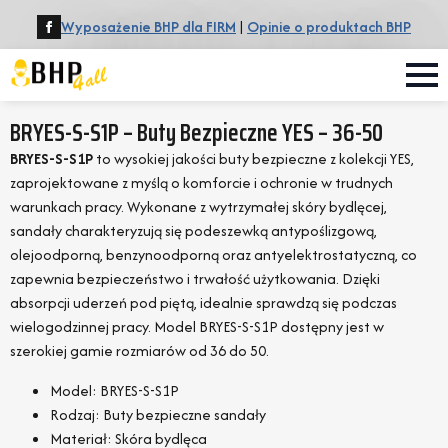
Wyposażenie BHP dla FIRM
|
Opinie o produktach BHP
BRYES-S-S1P – Buty Bezpieczne YES – 36-50
BRYES-S-S1P
to wysokiej jakości buty bezpieczne z kolekcji YES,
zaprojektowane z myślą o komforcie i ochronie w trudnych
warunkach pracy. Wykonane z wytrzymałej skóry bydlęcej,
sandały charakteryzują się podeszewką antypoślizgową,
olejoodporną, benzynoodporną oraz antyelektrostatyczną, co
zapewnia bezpieczeństwo i trwałość użytkowania. Dzięki
absorpcji uderzeń pod piętą, idealnie sprawdzą się podczas
wielogodzinnej pracy. Model BRYES-S-S1P dostępny jest w
szerokiej gamie rozmiarów od 36 do 50.
Model: BRYES-S-S1P
Rodzaj: Buty bezpieczne sandały
Materiał: Skóra bydlęca