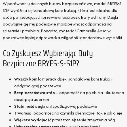
W porównaniu do innych butów bezpieczeństwa, model BRYES-S-
S1P wyróżnia się sandałową konstrukcją, która jest idealna dla
osób potrzebujących przewiewności bez utraty ochrony. Dzięki
podwójnie gęstej podeszwie masz pewność odporności na
ścieranie i przebicia. Ponadto, materiał Cambrelle Abso w
podszewce lepiej odprowadza wilgoć niż standardowe wyściółki.
Co Zyskujesz Wybierając Buty
Bezpieczne BRYES-S-S1P?
Wyższy komfort pracy
dzięki sandałowej konstrukcji i
oddychającej podszewce
Bezpieczeństwo stóp
– odporność na przebicia i skuteczna
absorpcja uderzeń
Stabilność
dzięki antypoślizgowej podeszwie
Trwałość
i odporność na czynniki chemiczne, takie jak oleje
Większa wydajność
przez zmniejszenie zmęczenia nóg
Uniwersalne zastosowanie
w wielu branżach i