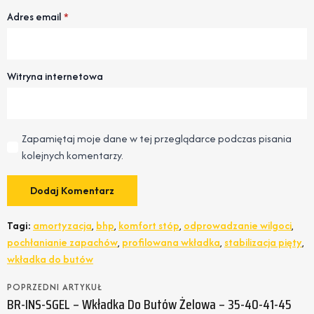
Adres email
*
Witryna internetowa
Zapamiętaj moje dane w tej przeglądarce podczas pisania
kolejnych komentarzy.
Tagi:
amortyzacja
,
bhp
,
komfort stóp
,
odprowadzanie wilgoci
,
pochłanianie zapachów
,
profilowana wkładka
,
stabilizacja pięty
,
wkładka do butów
POPRZEDNI ARTYKUŁ
BR-INS-SGEL – Wkładka Do Butów Żelowa – 35-40-41-45