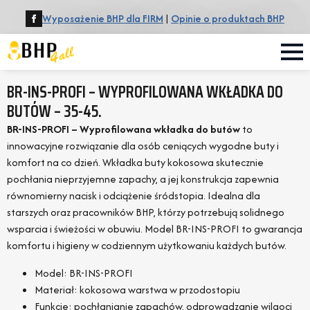
Wyposażenie BHP dla FIRM
|
Opinie o produktach BHP
BR-INS-PROFI – WYPROFILOWANA WKŁADKA DO
BUTÓW – 35-45.
BR-INS-PROFI – Wyprofilowana wkładka do butów
to
innowacyjne rozwiązanie dla osób ceniących wygodne buty i
komfort na co dzień. Wkładka buty kokosowa skutecznie
pochłania nieprzyjemne zapachy, a jej konstrukcja zapewnia
równomierny nacisk i odciążenie śródstopia. Idealna dla
starszych oraz pracowników BHP, którzy potrzebują solidnego
wsparcia i świeżości w obuwiu. Model BR-INS-PROFI to gwarancja
komfortu i higieny w codziennym użytkowaniu każdych butów.
Model: BR-INS-PROFI
Materiał: kokosowa warstwa w przodostopiu
Funkcje: pochłanianie zapachów, odprowadzanie wilgoci