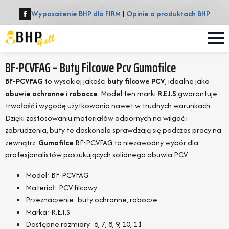
Wyposażenie BHP dla FIRM
|
Opinie o produktach BHP
BF-PCVFAG – Buty Filcowe Pcv Gumofilce
BF-PCVFAG
to wysokiej jakości
buty filcowe PCV
, idealne jako
obuwie ochronne i robocze
. Model ten marki
R.E.I.S
gwarantuje
trwałość i wygodę użytkowania nawet w trudnych warunkach.
Dzięki zastosowaniu materiałów odpornych na wilgoć i
zabrudzenia, buty te doskonale sprawdzają się podczas pracy na
zewnątrz.
Gumofilce
BF-PCVFAG to niezawodny wybór dla
profesjonalistów poszukujących solidnego obuwia PCV.
Model: BF-PCVFAG
Materiał: PCV filcowy
Przeznaczenie: buty ochronne, robocze
Marka: R.E.I.S
Dostępne rozmiary: 6, 7, 8, 9, 10, 11