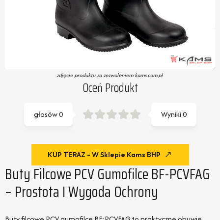
zdjęcie produktu za zezwoleniem kams.com.pl
Oceń Produkt
głosów
0
Wyniki
0
KUP TERAZ - W Sklepie Kams BHP
Buty Filcowe PCV Gumofilce BF-PCVFAG
– Prostota I Wygoda Ochrony
Buty filcowe PCV gumofilce BF-PCVFAG to praktyczne obuwie