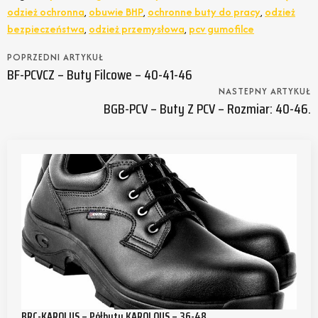
odzież ochronna
,
obuwie BHP
,
ochronne buty do pracy
,
odzież
bezpieczeństwa
,
odzież przemysłowa
,
pcv gumofilce
POPRZEDNI ARTYKUŁ
BF-PCVCZ – Buty Filcowe – 40-41-46
NASTEPNY ARTYKUŁ
BGB-PCV – Buty Z PCV – Rozmiar: 40-46.
BRC-KAROLUS – Półbuty KAROLOUS – 36-48