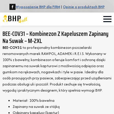
Wyposażenie BHP dla FIRM
|
Opinie o produktach BHP
BEE-COV31 – Kombinezon Z Kapeluszem Zapinany
Na Suwak – M-2XL
BEE-COV31
to profesjonalny kombinezon pszczelarski
renomowanych marek RAWPOL, ADAMEK i R.E.I.S. Wykonany w
100% z bawełny, kombinezon oferuje komfort i ochronę dzięki
zapinanemu na suwak kapturowi z możliwością odpięcia oraz
gumkom na rękawach, nogawkach i tyle w pasie. Idealny dla
osób pracujących przy pasiece, zabezpieczając przed użądleniami
podczas obsługi uli i pszczół. Produkt cechuje się trwałością,
wygodą i praktycznym designem, który spełnia wymogi BHP.
Materiał: 100% bawełna
Zapinany na suwak ze stójką
Odpinany kapelusz (kaptur)