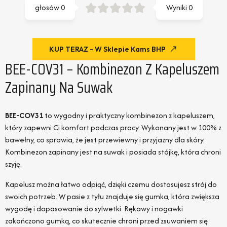
głosów
0
Wyniki
0
KUP TERAZ - W Sklepie Kams BHP
BEE-COV31 – Kombinezon Z Kapeluszem
Zapinany Na Suwak
BEE-COV31
to wygodny i praktyczny kombinezon z kapeluszem,
który zapewni Ci komfort podczas pracy. Wykonany jest w 100% z
bawełny, co sprawia, że jest przewiewny i przyjazny dla skóry.
Kombinezon zapinany jest na suwak i posiada stójkę, która chroni
szyję.
Kapelusz można łatwo odpiąć, dzięki czemu dostosujesz strój do
swoich potrzeb. W pasie z tyłu znajduje się gumka, która zwiększa
wygodę i dopasowanie do sylwetki. Rękawy i nogawki
zakończono gumką, co skutecznie chroni przed zsuwaniem się