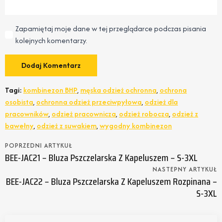
Zapamiętaj moje dane w tej przeglądarce podczas pisania
kolejnych komentarzy.
Tagi:
kombinezon BHP
,
męska odzież ochronna
,
ochrona
osobista
,
ochronna odzież przeciwpyłowa
,
odzież dla
pracowników
,
odzież pracownicza
,
odzież robocza
,
odzież z
bawełny
,
odzież z suwakiem
,
wygodny kombinezon
POPRZEDNI ARTYKUŁ
BEE-JAC21 – Bluza Pszczelarska Z Kapeluszem – S-3XL
NASTEPNY ARTYKUŁ
BEE-JAC22 – Bluza Pszczelarska Z Kapeluszem Rozpinana –
S-3XL