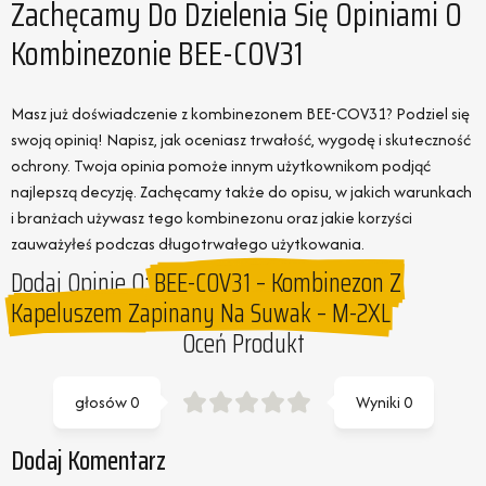
Zachęcamy Do Dzielenia Się Opiniami O
Kombinezonie BEE-COV31
Masz już doświadczenie z kombinezonem BEE-COV31? Podziel się
swoją opinią! Napisz, jak oceniasz trwałość, wygodę i skuteczność
ochrony. Twoja opinia pomoże innym użytkownikom podjąć
najlepszą decyzję. Zachęcamy także do opisu, w jakich warunkach
i branżach używasz tego kombinezonu oraz jakie korzyści
zauważyłeś podczas długotrwałego użytkowania.
Dodaj Opinie O:
BEE-COV31 – Kombinezon Z
Kapeluszem Zapinany Na Suwak – M-2XL
Oceń Produkt
głosów
0
Wyniki
0
Dodaj Komentarz